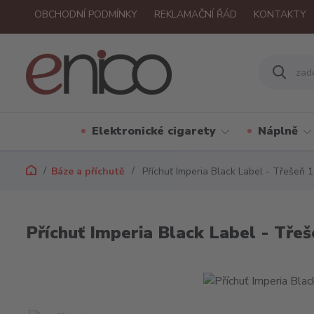
OBCHODNÍ PODMÍNKY
REKLAMAČNÍ ŘÁD
KONTAKTY
Elektronické cigarety
Náplně
Báze a příchutě
Příchuť Imperia Black Label - Třešeň 
Příchuť Imperia Black Label - Tře