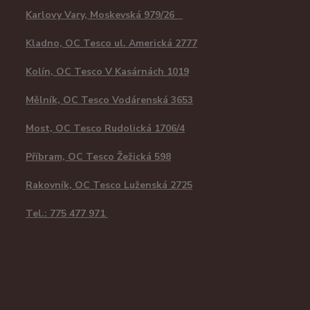
Karlovy Vary, Moskevská 979/26
Kladno, OC Tesco ul. Americká 2777
Kolín, OC Tesco V Kasárnách 1019
Mělník, OC Tesco Vodárenská 3653
Most, OC Tesco Rudolická 1706/4
Příbram, OC Tesco Žežická 598
Rakovník, OC Tesco Luženská 2725
Tel.: 775 477 971