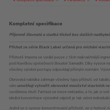
Kompletní specifikace
Parametry
Komen
Kompletní specifikace
Příjemně šťavnatá a sladká třešeň bez dalších nadbyte
Příchuť ze série Black Label určená pro míchání vlast
Příchutě Imperia se vyrábí pouze z těch nejkvalitnější ingre
pod hlavičkou společnosti Boudoir Samadhi. Díky vysoce n
všechny výrobní postupy odpovídají přísným normám. Výsledk
Obrovská nabídka zahrnuje všechny typy příchutí, od tabáko
vám
umožňují vytvořit obrovské množství vlastních r
vyváženou chutí. Fantazii se meze nekladou, a to, jak si sv
ideální koncentrace výsledné náplně je tak velmi individuáln
Jedná se o vysoce koncentrované příchutě, ne o hotové náp