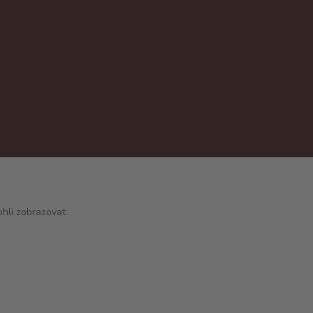
hli zobrazovat
Vytvořeno na
Eshop-rychle.cz