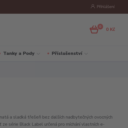
Přihlášení
0
0 Kč
Tanky a Pody
Příslušenství
natá a sladká třešeň bez dalších nadbytečných ovocných
ť ze série Black Label určená pro míchání vlastních e-