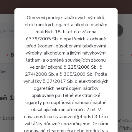
Omezení prodeje tabákových výrobků,
elektronických cigaret a alkohlu osobám
Hledat
maldších 18-ti let dle zákona
č.379/2005 Sb. o opatřeních k ochraně
před škodami působenými tabákovými
výrobky, alkoholem a jinými návykovými
Báze a příchutě
Jednorázové cigarety
látkami a o změně souvisejících zákonů
ve znění zákonů č. 225/2006 Sb., č.
10ml
274/2008 Sb. a č. 305/2009 Sb. Podle
vyhlášky č. 37/2017 Sb. o elektronických
cigaretách nesmí objem nádržky
opakovaně plnitelné elektronické
šeň 10ml
cigarety pro doplňování náhradní náplně
obsahující nikotin překročit 2 ml. V
návaznosti na ustanovení §4 odst.3 této
Příjemně šťav
vyhlášky důrazně upozorňujeme, že námi
složek. Příchu
prodávané clearomizéry nebo produkty s