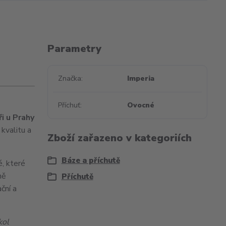
Parametry
Značka
Imperia
Příchuť
Ovocné
i u Prahy
kvalitu a
Zboží zařazeno v kategoriích
Báze a příchutě
é, které
ně
Příchutě
ční a
kol