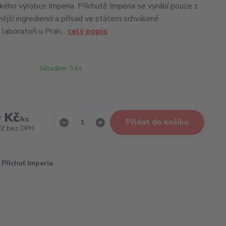
ského výrobce Imperia. Příchutě Imperia se vyrábí pouze z
nější ingrediencí a přísad ve státem schválené
laboratoři u Prah...
celý popis
Skladem 5 ks
 Kč
/
ks
Přidat do košíku
Kč
bez DPH
Příchuť Imperia