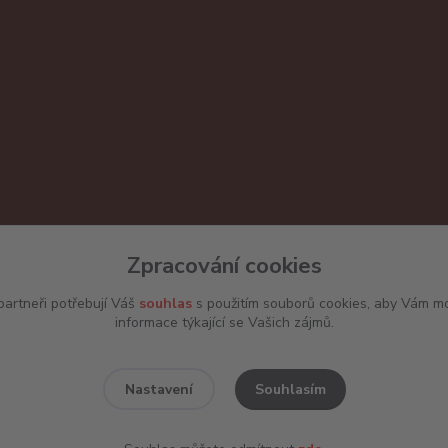
Zpracování cookies
artneři potřebují Váš
souhlas
s použitím souborů cookies, aby Vám mo
informace týkající se Vašich zájmů.
Souhlasím
Nastavení