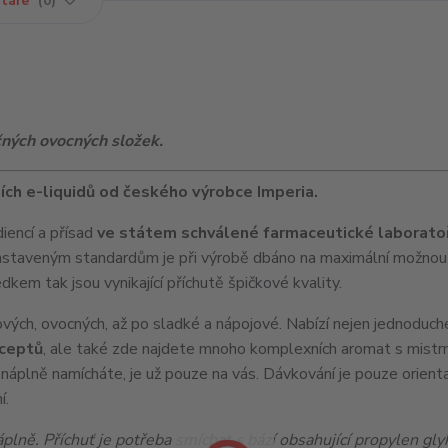
táře
0
čných ovocných složek.
ních e-liquidů od českého výrobce Imperia.
diencí a přísad
ve státem schválené farmaceutické laboratoř
astaveným standardům je při výrobě dbáno na maximální možnou 
em tak jsou vynikající příchutě špičkové kvality.
vých, ovocných, až po sladké a nápojové. Nabízí nejen jednoduch
eceptů
, ale také zde najdete mnoho komplexních aromat s mistr
é náplně namícháte, je už pouze na vás. Dávkování je pouze orienta
í.
lně. Příchuť je potřeba smíchat s bází obsahující propylen gly