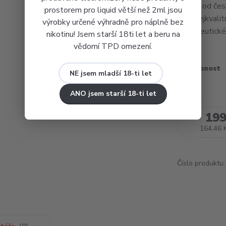
liquidů od če
prostorem pro liquid větší než 2ml jsou
těch nejkvalit
výrobky určené výhradně pro náplně bez
farmaceutické 
nikotinu! Jsem starší 18ti let a beru na
vědomí TPD omezení.
Dostupnost
NE jsem mladší 18-ti let
ANO jsem starší 18-ti let
199
164,46 
Číslo produktu: