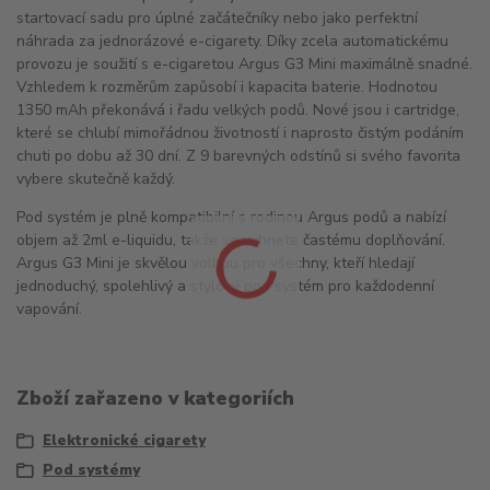
startovací sadu pro úplné začátečníky nebo jako perfektní
náhrada za jednorázové e-cigarety. Díky zcela automatickému
provozu je soužití s e-cigaretou Argus G3 Mini maximálně snadné.
Vzhledem k rozměrům zapůsobí i kapacita baterie. Hodnotou
1350 mAh překonává i řadu velkých podů. Nové jsou i cartridge,
které se chlubí mimořádnou životností i naprosto čistým podáním
chuti po dobu až 30 dní. Z 9 barevných odstínů si svého favorita
vybere skutečně každý.
Pod systém je plně kompatibilní s rodinou Argus podů a nabízí
objem až 2ml e-liquidu, takže se vyhnete častému doplňování.
Argus G3 Mini je skvělou volbou pro všechny, kteří hledají
jednoduchý, spolehlivý a stylový pod systém pro každodenní
vapování.
Zboží zařazeno v kategoriích
Elektronické cigarety
Pod systémy