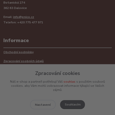
Botanická 274
362 63 Dalovice
Email:
info@enico.cz
Telefon: +420 775 477 971
Informace
Obchodní podmínky
Zpracování osobních údajů
Reklamační řád
Zpracování cookies
Recyklace barerií
Náš e-shop a partneři potřebují Váš
souhlas
s použitím souborů
cookies, aby Vám mohli zobrazovat informace týkající se Vašich
Mimosoudní řešení sporů ADR
zájmů.
Souhlasím
Nastavení
www.enico.cz