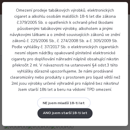
Omezení prodeje tabákových výrobků, elektronických
cigaret a alkohlu osobám maldších 18-ti let dle zákona
0
č.379/2005 Sb. o opatřeních k ochraně před škodami
0 Kč
působenými tabákovými výrobky, alkoholem a jinými
návykovými látkami a o změně souvisejících zákonů ve znění
zákonů č. 225/2006 Sb., č. 274/2008 Sb. a č. 305/2009 Sb.
Menu
Podle vyhlášky č. 37/2017 Sb. o elektronických cigaretách
nesmí objem nádržky opakovaně plnitelné elektronické
cigarety pro doplňování náhradní náplně obsahující nikotin
Elektronické cigarety
VOOPOO Argus G3 mini
překročit 2 ml. V návaznosti na ustanovení §4 odst.3 této
vyhlášky důrazně upozorňujeme, že námi prodávané
clearomizéry nebo produkty s prostorem pro liquid větší než
VOOPOO Argus G3 mini
2ml jsou výrobky určené výhradně pro náplně bez nikotinu!
Jsem starší 18ti let a beru na vědomí TPD omezení.
Novinka
NE jsem mladší 18-ti let
ANO jsem starší 18-ti let