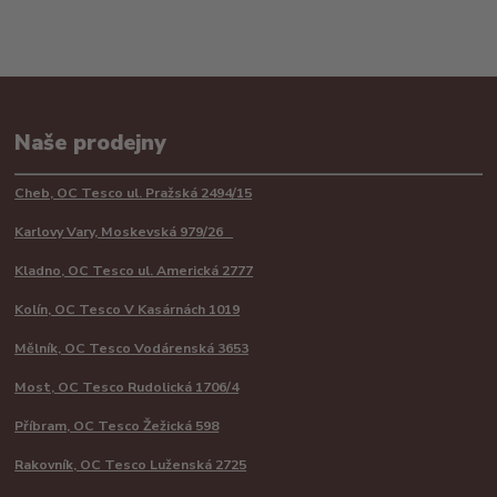
Naše prodejny
Cheb, OC Tesco ul. Pražská 2494/15
Karlovy Vary, Moskevská 979/26
Kladno, OC Tesco ul. Americká 2777
Kolín, OC Tesco V Kasárnách 1019
Mělník, OC Tesco Vodárenská 3653
Most, OC Tesco Rudolická 1706/4
Příbram, OC Tesco Žežická 598
Rakovník, OC Tesco Luženská 2725