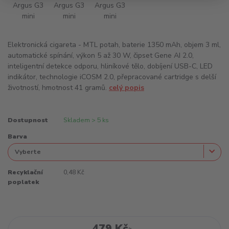
Elektronická cigareta - MTL potah, baterie 1350 mAh, objem 3 ml,
automatické spínání, výkon 5 až 30 W, čipset Gene AI 2.0,
inteligentní detekce odporu, hliníkové tělo, dobíjení USB-C, LED
indikátor, technologie iCOSM 2.0, přepracované cartridge s delší
životností, hmotnost 41 gramů.
celý popis
Dostupnost
Skladem > 5 ks
Barva
Recyklační
0,48 Kč
poplatek
479 Kč