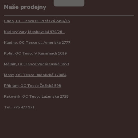
Naše prodejny
Cheb, OC Tesco ul. Pražská 2494/15
Karlovy Vary, Moskevská 979/26
Kladno, OC Tesco ul. Americká 2777
Kolín, OC Tesco V Kasárnách 1019
Mělník, OC Tesco Vodárenská 3653
Most, OC Tesco Rudolická 1706/4
Příbram, OC Tesco Žežická 598
Rakovník, OC Tesco Luženská 2725
Tel.: 775 477 971