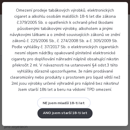
Omezení prodeje tabákových výrobků, elektronických
cigaret a alkohlu osobám maldších 18-ti let dle zákona
0
č.379/2005 Sb. o opatřeních k ochraně před škodami
0 Kč
působenými tabákovými výrobky, alkoholem a jinými
návykovými látkami a o změně souvisejících zákonů ve znění
zákonů č. 225/2006 Sb., č. 274/2008 Sb. a č. 305/2009 Sb.
Menu
Podle vyhlášky č. 37/2017 Sb. o elektronických cigaretách
nesmí objem nádržky opakovaně plnitelné elektronické
cigarety pro doplňování náhradní náplně obsahující nikotin
Příslušenství
Pyrex tělo pro Joyetech eGo AIO ECO
překročit 2 ml. V návaznosti na ustanovení §4 odst.3 této
vyhlášky důrazně upozorňujeme, že námi prodávané
clearomizéry nebo produkty s prostorem pro liquid větší než
Pyrex tělo pro Joyetech eGo AIO ECO
2ml jsou výrobky určené výhradně pro náplně bez nikotinu!
Jsem starší 18ti let a beru na vědomí TPD omezení.
NE jsem mladší 18-ti let
ANO jsem starší 18-ti let