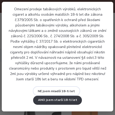
Omezení prodeje tabákových výrobků, elektronických
cigaret a alkohlu osobám maldších 18-ti let dle zákona
0
č.379/2005 Sb. o opatřeních k ochraně před škodami
0 Kč
působenými tabákovými výrobky, alkoholem a jinými
návykovými látkami a o změně souvisejících zákonů ve znění
zákonů č. 225/2006 Sb., č. 274/2008 Sb. a č. 305/2009 Sb.
Menu
Podle vyhlášky č. 37/2017 Sb. o elektronických cigaretách
nesmí objem nádržky opakovaně plnitelné elektronické
cigarety pro doplňování náhradní náplně obsahující nikotin
Náplně
Ritchy salt - Sunny Orange Juice
překročit 2 ml. V návaznosti na ustanovení §4 odst.3 této
vyhlášky důrazně upozorňujeme, že námi prodávané
clearomizéry nebo produkty s prostorem pro liquid větší než
Ritchy salt - Sunny Orange Juice
2ml jsou výrobky určené výhradně pro náplně bez nikotinu!
Jsem starší 18ti let a beru na vědomí TPD omezení.
NE jsem mladší 18-ti let
ANO jsem starší 18-ti let