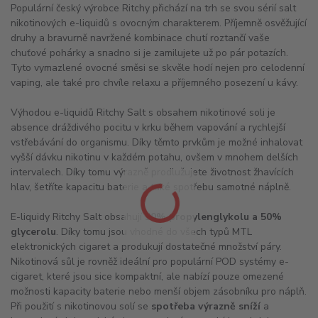
Populární český výrobce Ritchy přichází na trh se svou sérií salt
nikotinových e-liquidů s ovocným charakterem. Příjemně osvěžující
druhy a bravurně navržené kombinace chutí roztančí vaše
chuťové pohárky a snadno si je zamilujete už po pár potazích.
Tyto vymazlené ovocné směsi se skvěle hodí nejen pro celodenní
vaping, ale také pro chvíle relaxu a příjemného posezení u kávy.
Výhodou e-liquidů Ritchy Salt s obsahem nikotinové soli je
absence dráždivého pocitu v krku během vapování a rychlejší
vstřebávání do organismu. Díky těmto prvkům je možné inhalovat
vyšší dávku nikotinu v každém potahu, ovšem v mnohem delších
intervalech. Díky tomu výrazně prodlužujete životnost žhavících
hlav, šetříte kapacitu baterie a také spotřebu samotné náplně.
E-liquidy Ritchy Salt obsahují
50% propylenglykolu a 50%
glycerolu
. Díky tomu jsou vhodné do všech typů MTL
elektronických cigaret a produkují dostatečné množství páry.
Nikotinová sůl je rovněž ideální pro populární POD systémy e-
cigaret, které jsou sice kompaktní, ale nabízí pouze omezené
možnosti kapacity baterie nebo menší objem zásobníku pro náplň.
Při použití s nikotinovou solí se
spotřeba výrazně sníží
a