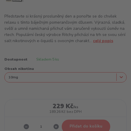
Představte si krásný prosluněný den a ponořte se do chvilek
relaxu s tímto báječným pomerančovým džusem. Výrazná, sladká,
svěží a umně namíchaná příchuť vám zaručeně vykouzlí úsměv na
rtech. Populární český výrobce Ritchy přichází na trh se svou sérií
salt nikotinových e-liquidů s ovocným charakt...
celý popis
Dostupnost
Skladem 5 ks
Obsah nikotinu
229 Kč
/
ks
189,26 Kč
bez DPH
Přidat do košíku