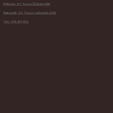
Příbram, OC Tesco Žežická 598
Rakovník, OC Tesco Luženská 2725
Tel.: 775 477 971