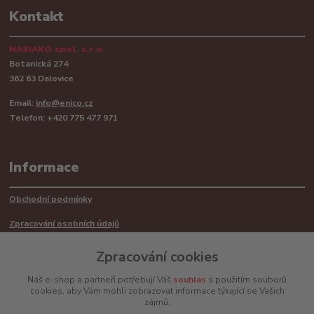
Kontakt
NASIAKO spol. s.r.o.
Botanická 274
362 63 Dalovice
Email:
info@enico.cz
Telefon: +420 775 477 971
Informace
Obchodní podmínky
Zpracování osobních údajů
Reklamační řád
Zpracování cookies
Recyklace barerií
Náš e-shop a partneři potřebují Váš
souhlas
s použitím souborů
cookies, aby Vám mohli zobrazovat informace týkající se Vašich
Mimosoudní řešení sporů ADR
zájmů.