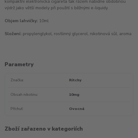
kompaktní elektronická cigareta tak rázem nabídne obdobnou
výdrž jako větší modely při použití s běžnými e-liquidy.
Objem lahvičky:
10ml
Složení:
propylenglykol, rostlinný glycerol, nikotinová sůl, aroma
Parametry
Značka
Ritchy
Obsah nikotinu
10mg
Příchuť
Ovocná
Zboží zařazeno v kategoriích