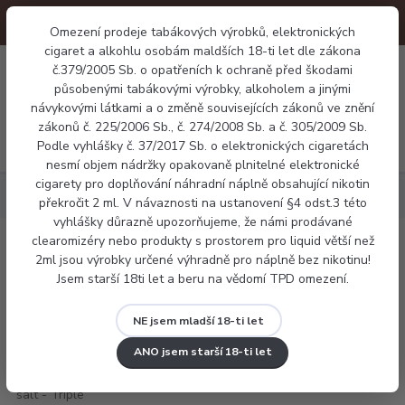
Omezení prodeje tabákových výrobků, elektronických
cigaret a alkohlu osobám maldších 18-ti let dle zákona
0
č.379/2005 Sb. o opatřeních k ochraně před škodami
0 Kč
působenými tabákovými výrobky, alkoholem a jinými
návykovými látkami a o změně souvisejících zákonů ve znění
zákonů č. 225/2006 Sb., č. 274/2008 Sb. a č. 305/2009 Sb.
Menu
Podle vyhlášky č. 37/2017 Sb. o elektronických cigaretách
nesmí objem nádržky opakovaně plnitelné elektronické
cigarety pro doplňování náhradní náplně obsahující nikotin
Náplně
Ritchy salt - Triple Berry Mix
překročit 2 ml. V návaznosti na ustanovení §4 odst.3 této
vyhlášky důrazně upozorňujeme, že námi prodávané
clearomizéry nebo produkty s prostorem pro liquid větší než
Ritchy salt - Triple Berry Mix
2ml jsou výrobky určené výhradně pro náplně bez nikotinu!
Jsem starší 18ti let a beru na vědomí TPD omezení.
NE jsem mladší 18-ti let
ANO jsem starší 18-ti let