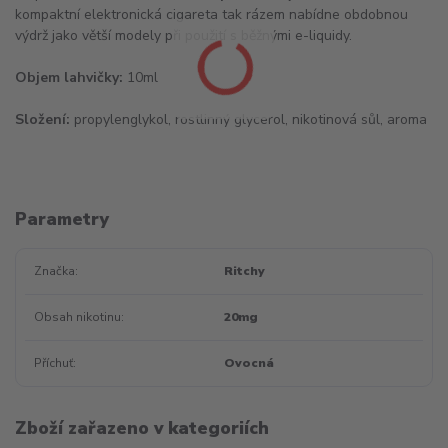
kompaktní elektronická cigareta tak rázem nabídne obdobnou
výdrž jako větší modely při použití s běžnými e-liquidy.
Objem lahvičky:
10ml
Složení:
propylenglykol, rostlinný glycerol, nikotinová sůl, aroma
Parametry
Značka
Ritchy
Obsah nikotinu
20mg
Příchuť
Ovocná
Zboží zařazeno v kategoriích