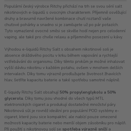
Populární český výrobce Ritchy přichází na trh se svou sérií salt
nikotinových e-liquidů s ovocným charakterem. Příjemně osvěžující
druhy a bravurně navržené kombinace chutí roztančí vaše
chuťové pohárky a snadno si je zamilujete už po pár potazích.
Tyto vymazlené ovocné směsi se skvěle hodí nejen pro celodenní
vaping, ale také pro chvíle relaxu a příjemného posezení u kávy.
Výhodou e-liquidů Ritchy Salt s obsahem nikotinové soli je
absence dráždivého pocitu v krku během vapování a rychlejší
vstřebávání do organismu. Díky těmto prvkům je možné inhalovat
vyšší dávku nikotinu v každém potahu, ovšem v mnohem delších
intervalech. Díky tomu výrazně prodlužujete životnost žhavících
hlav, šetříte kapacitu baterie a také spotřebu samotné náplně.
E-liquidy Ritchy Salt obsahují
50% propylenglykolu a 50%
glycerolu
. Díky tomu jsou vhodné do všech typů MTL
elektronických cigaret a produkují dostatečné množství páry.
Nikotinová sůl je rovněž ideální pro populární POD systémy e-
cigaret, které jsou sice kompaktní, ale nabízí pouze omezené
možnosti kapacity baterie nebo menší objem zásobníku pro náplň.
Při použití s nikotinovou solí se
spotřeba výrazně sníží
a