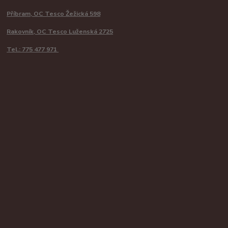
Příbram, OC Tesco Žežická 598
Rakovník, OC Tesco Luženská 2725
Tel.: 775 477 971