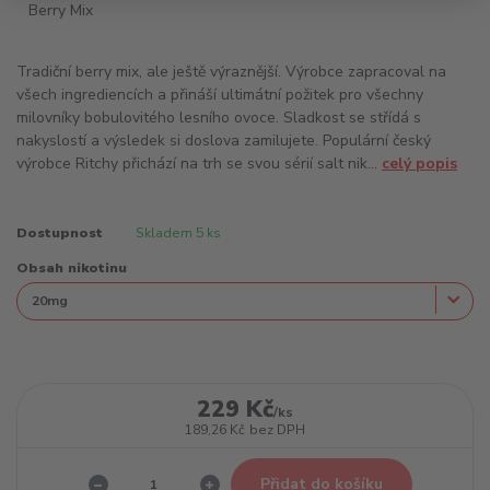
Tradiční berry mix, ale ještě výraznější. Výrobce zapracoval na
všech ingrediencích a přináší ultimátní požitek pro všechny
milovníky bobulovitého lesního ovoce. Sladkost se střídá s
nakyslostí a výsledek si doslova zamilujete. Populární český
výrobce Ritchy přichází na trh se svou sérií salt nik...
celý popis
Dostupnost
Skladem 5 ks
Obsah nikotinu
229 Kč
/
ks
189,26 Kč
bez DPH
Přidat do košíku