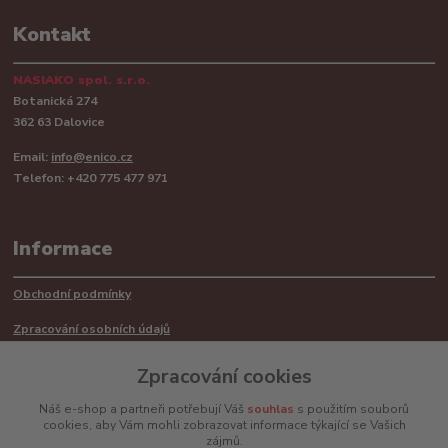
Kontakt
NASIAKO spol. s.r.o.
Botanická 274
362 63 Dalovice
Email:
info@enico.cz
Telefon: +420 775 477 971
Informace
Obchodní podmínky
Zpracování osobních údajů
Reklamační řád
Zpracování cookies
Recyklace barerií
Náš e-shop a partneři potřebují Váš
souhlas
s použitím souborů
cookies, aby Vám mohli zobrazovat informace týkající se Vašich
Mimosoudní řešení sporů ADR
zájmů.