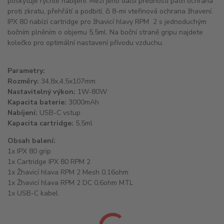
poskytuje rychlé nabíjení. Mezi jeho další přednosti patří ochrana
proti zkratu, přehřátí a podbití, či 8-mi vteřinová ochrana žhavení.
IPX 80 nabízí cartridge pro žhavicí hlavy RPM 2 s jednoduchým
bočním plněním o objemu 5,5ml. Na boční straně gripu najdete
kolečko pro optimální nastavení přívodu vzduchu.
Parametry:
Rozměry:
34,8x,4,5x107mm
Nastavitelný výkon:
1W-80W
Kapacita baterie:
3000mAh
Nabíjení:
USB-C vstup
Kapacita cartridge:
5,5ml
Obsah balení:
1x IPX 80 grip
1x Cartridge IPX 80 RPM 2
1x Žhavicí hlava RPM 2 Mesh 0,16ohm
1x Žhavicí hlava RPM 2 DC 0,6ohm MTL
1x USB-C kabel