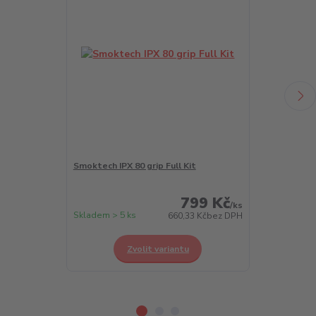
Smoktech IPX 80 grip Full Kit
Smoktech RPM
0,6ohm
799 Kč
/
ks
Skladem > 5 ks
Není skladem
660,33 Kč
bez DPH
Zvolit variantu