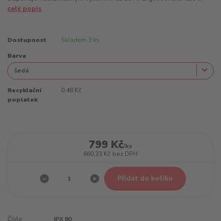
celý popis
Dostupnost
Skladem 3 ks
Barva
Recyklační
0,48 Kč
poplatek
799 Kč
/
ks
660,33 Kč
bez DPH
Přidat do košíku
Číslo
IPX 80