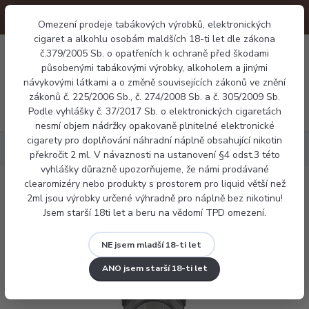
Omezení prodeje tabákových výrobků, elektronických
cigaret a alkohlu osobám maldších 18-ti let dle zákona
0
č.379/2005 Sb. o opatřeních k ochraně před škodami
0 Kč
působenými tabákovými výrobky, alkoholem a jinými
návykovými látkami a o změně souvisejících zákonů ve znění
zákonů č. 225/2006 Sb., č. 274/2008 Sb. a č. 305/2009 Sb.
Menu
Podle vyhlášky č. 37/2017 Sb. o elektronických cigaretách
nesmí objem nádržky opakovaně plnitelné elektronické
cigarety pro doplňování náhradní náplně obsahující nikotin
Elektronické cigarety
Smoktech IPX 80 grip Full Kit
překročit 2 ml. V návaznosti na ustanovení §4 odst.3 této
vyhlášky důrazně upozorňujeme, že námi prodávané
clearomizéry nebo produkty s prostorem pro liquid větší než
Smoktech IPX 80 grip Full Kit
2ml jsou výrobky určené výhradně pro náplně bez nikotinu!
Jsem starší 18ti let a beru na vědomí TPD omezení.
NE jsem mladší 18-ti let
ANO jsem starší 18-ti let