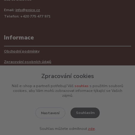
Email:
info@enico.cz
Telefon: +420 775 477 971
Informace
Obchodní podmínky
Zpracování osobních údajů
Reklamační řád
Zpracování cookies
Recyklace barerií
Náš e-shop a partneři potřebují Váš
souhlas
s použitím souborů
cookies, aby Vám mohli zobrazovat informace týkající se Vašich
Mimosoudní řešení sporů ADR
zájmů.
Souhlasím
Nastavení
www.enico.cz
Souhlas můžete odmítnout
zde
.
Vytvořeno na
Eshop-rychle.cz