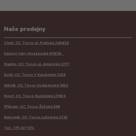
Naše prodejny
Cheb, OC Tesco ul. Pražská 2494/15
Karlovy Vary, Moskevská 979/26
Kladno, OC Tesco ul. Americká 2777
Kolín, OC Tesco V Kasárnách 1019
Mělník, OC Tesco Vodárenská 3653
Most, OC Tesco Rudolická 1706/4
Příbram, OC Tesco Žežická 598
Rakovník, OC Tesco Luženská 2725
Tel.: 775 477 971