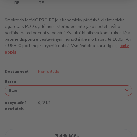
Smoktech MAVIC PRO RF je ekonomicky přívětivá elektronická
cigareta s POD systémem, kterou oceníte jako spolehlivého
parťáka na celodenní vapování. Kvalitní hliníková konstrukce těla
baterie disponuje vestavěným monočlánkem o kapacitě 1000mAh
s USB-C portem pro rychlé nabití. Vyměnitelná cartridge (...
celý
popis
Dostupnost
Není skladem
Barva
Recyklační
0,48 Kč
poplatek
349 Kč