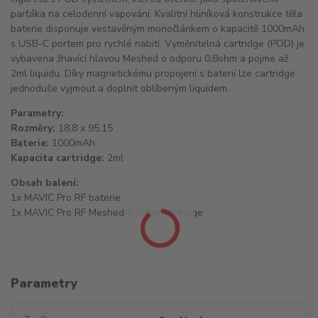
parťáka na celodenní vapování. Kvalitní hliníková konstrukce těla
baterie disponuje vestavěným monočlánkem o kapacitě 1000mAh
s USB-C portem pro rychlé nabití. Vyměnitelná cartridge (POD) je
vybavena žhavící hlavou Meshed o odporu 0,8ohm a pojme až
2ml liquidu. Díky magnetickému propojení s baterií lze cartridge
jednoduše vyjmout a doplnit oblíbeným liquidem.
Parametry:
Rozměry:
18,8 x 95,15
Baterie:
1000mAh
Kapacita cartridge:
2ml
Obsah balení:
1x MAVIC Pro RF baterie
1x MAVIC Pro RF Meshed 0,8ohm cartridge
Parametry