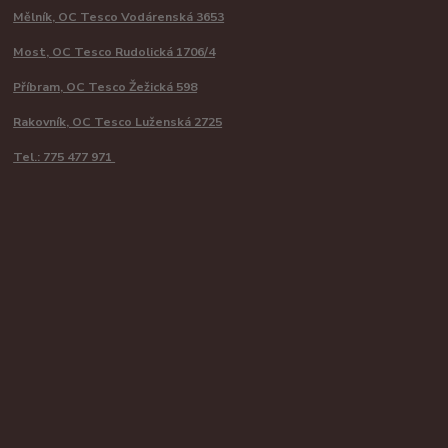
Mělník, OC Tesco Vodárenská 3653
Most, OC Tesco Rudolická 1706/4
Příbram, OC Tesco Žežická 598
Rakovník, OC Tesco Luženská 2725
Tel.: 775 477 971