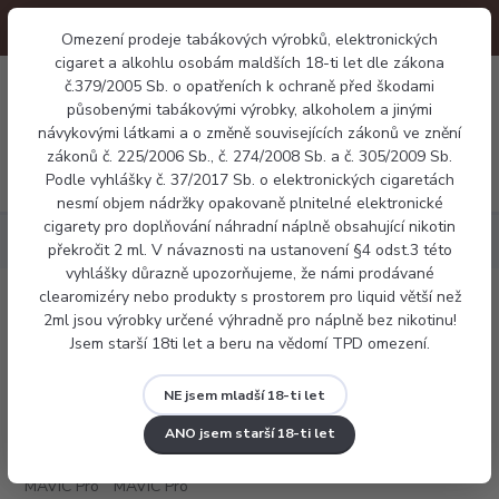
Omezení prodeje tabákových výrobků, elektronických
cigaret a alkohlu osobám maldších 18-ti let dle zákona
0
č.379/2005 Sb. o opatřeních k ochraně před škodami
0 Kč
působenými tabákovými výrobky, alkoholem a jinými
návykovými látkami a o změně souvisejících zákonů ve znění
zákonů č. 225/2006 Sb., č. 274/2008 Sb. a č. 305/2009 Sb.
Menu
Podle vyhlášky č. 37/2017 Sb. o elektronických cigaretách
nesmí objem nádržky opakovaně plnitelné elektronické
cigarety pro doplňování náhradní náplně obsahující nikotin
Elektronické cigarety
Pod systémy
Smoktech MAVIC Pro RF
překročit 2 ml. V návaznosti na ustanovení §4 odst.3 této
vyhlášky důrazně upozorňujeme, že námi prodávané
clearomizéry nebo produkty s prostorem pro liquid větší než
Smoktech MAVIC Pro RF
2ml jsou výrobky určené výhradně pro náplně bez nikotinu!
Jsem starší 18ti let a beru na vědomí TPD omezení.
NE jsem mladší 18-ti let
ANO jsem starší 18-ti let