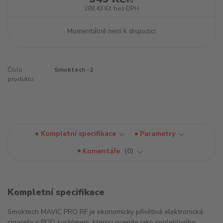
/
ks
288,43 Kč
bez DPH
Momentálně není k dispozici
Číslo
Smoktech -2
produktu:
Kompletní specifikace
Parametry
Komentáře
0
Kompletní specifikace
Smoktech MAVIC PRO RF je ekonomicky přívětivá elektronická
cigareta s POD systémem, kterou oceníte jako spolehlivého