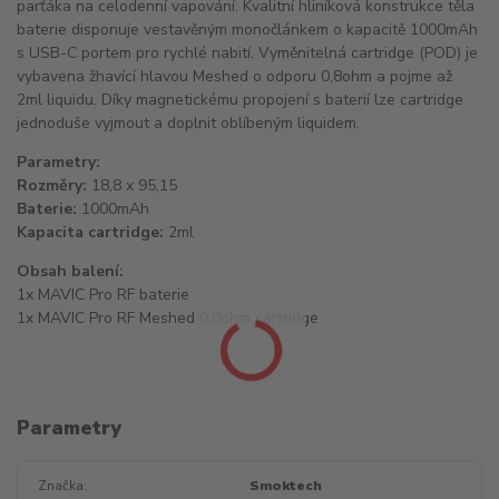
parťáka na celodenní vapování. Kvalitní hliníková konstrukce těla
baterie disponuje vestavěným monočlánkem o kapacitě 1000mAh
s USB-C portem pro rychlé nabití. Vyměnitelná cartridge (POD) je
vybavena žhavící hlavou Meshed o odporu 0,8ohm a pojme až
2ml liquidu. Díky magnetickému propojení s baterií lze cartridge
jednoduše vyjmout a doplnit oblíbeným liquidem.
Parametry:
Rozměry:
18,8 x 95,15
Baterie:
1000mAh
Kapacita cartridge:
2ml
Obsah balení:
1x MAVIC Pro RF baterie
1x MAVIC Pro RF Meshed 0,8ohm cartridge
Parametry
Značka
Smoktech