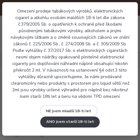
Omezení prodeje tabákových výrobků, elektronických
cigaret a alkohlu osobám maldších 18-ti let dle zákona
0
0 Kč
č.379/2005 Sb. o opatřeních k ochraně před škodami
působenými tabákovými výrobky, alkoholem a jinými
návykovými látkami a o změně souvisejících zákonů ve znění
Menu
zákonů č. 225/2006 Sb., č. 274/2008 Sb. a č. 305/2009 Sb.
Podle vyhlášky č. 37/2017 Sb. o elektronických cigaretách
nesmí objem nádržky opakovaně plnitelné elektronické
Elektronické cigarety
Pod systémy
Smoktech MAVIC Pro RF
cigarety pro doplňování náhradní náplně obsahující nikotin
překročit 2 ml. V návaznosti na ustanovení §4 odst.3 této
vyhlášky důrazně upozorňujeme, že námi prodávané
Smoktech MAVIC Pro RF
clearomizéry nebo produkty s prostorem pro liquid větší než
2ml jsou výrobky určené výhradně pro náplně bez nikotinu!
Jsem starší 18ti let a beru na vědomí TPD omezení.
NE jsem mladší 18-ti let
ANO jsem starší 18-ti let