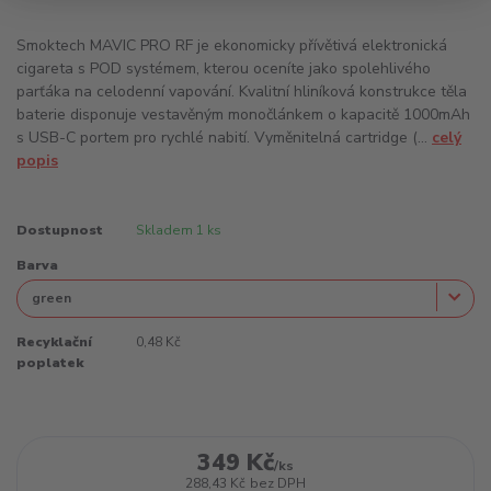
Smoktech MAVIC PRO RF je ekonomicky přívětivá elektronická
cigareta s POD systémem, kterou oceníte jako spolehlivého
parťáka na celodenní vapování. Kvalitní hliníková konstrukce těla
baterie disponuje vestavěným monočlánkem o kapacitě 1000mAh
s USB-C portem pro rychlé nabití. Vyměnitelná cartridge (...
celý
popis
Dostupnost
Skladem 1 ks
Barva
Recyklační
0,48 Kč
poplatek
349 Kč
/
ks
288,43 Kč
bez DPH