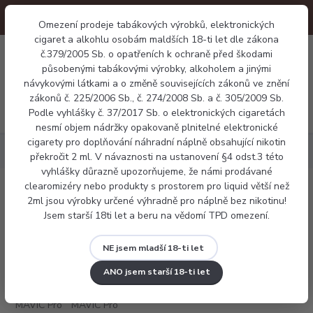
Omezení prodeje tabákových výrobků, elektronických
cigaret a alkohlu osobám maldších 18-ti let dle zákona
0
č.379/2005 Sb. o opatřeních k ochraně před škodami
0 Kč
působenými tabákovými výrobky, alkoholem a jinými
návykovými látkami a o změně souvisejících zákonů ve znění
zákonů č. 225/2006 Sb., č. 274/2008 Sb. a č. 305/2009 Sb.
Menu
Podle vyhlášky č. 37/2017 Sb. o elektronických cigaretách
nesmí objem nádržky opakovaně plnitelné elektronické
cigarety pro doplňování náhradní náplně obsahující nikotin
Elektronické cigarety
Pod systémy
Smoktech MAVIC Pro RF
překročit 2 ml. V návaznosti na ustanovení §4 odst.3 této
vyhlášky důrazně upozorňujeme, že námi prodávané
clearomizéry nebo produkty s prostorem pro liquid větší než
Smoktech MAVIC Pro RF
2ml jsou výrobky určené výhradně pro náplně bez nikotinu!
Jsem starší 18ti let a beru na vědomí TPD omezení.
NE jsem mladší 18-ti let
ANO jsem starší 18-ti let