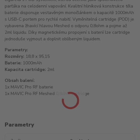
parťáka na celodenní vapování. Kvalitní hliníková konstrukce těla
baterie disponuje vestavěným monočlánkem o kapacitě 1000mAh
s USB-C portem pro rychlé nabití. Vyměnitelná cartridge (POD) je
vybavena žhavící hlavou Meshed o odporu 0,8ohm a pojme až
2ml liquidu. Díky magnetickému propojení s baterií lze cartridge
jednoduše vyjmout a doplnit oblíbeným liquidem.
Parametry:
Rozměry:
18,8 x 95,15
Baterie:
1000mAh
Kapacita cartridge:
2ml
Obsah balení:
1x MAVIC Pro RF baterie
1x MAVIC Pro RF Meshed 0,8ohm cartridge
Parametry