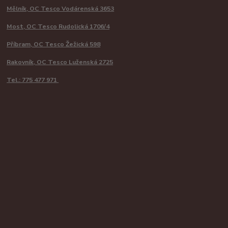
Mělník, OC Tesco Vodárenská 3653
Most, OC Tesco Rudolická 1706/4
Příbram, OC Tesco Žežická 598
Rakovník, OC Tesco Luženská 2725
Tel.: 775 477 971