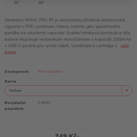
Smoktech MAVIC PRO RF je ekonomicky přívětivá elektronická
cigareta s POD systémem, kterou oceníte jako spolehlivého
parťáka na celodenní vapování. Kvalitní hliníková konstrukce těla
baterie disponuje vestavěným monočlánkem o kapacitě 1000mAh
s USB-C portem pro rychlé nabití. Vyměnitelná cartridge (...
celý
popis
Dostupnost
Není skladem
Barva
Recyklační
0,48 Kč
poplatek
349 Kč