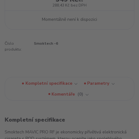
/
ks
288,43 Kč
bez DPH
Momentálně není k dispozici
Číslo
Smoktech -6
produktu:
Kompletní specifikace
Parametry
Komentáře
0
Kompletní specifikace
Smoktech MAVIC PRO RF je ekonomicky přívětivá elektronická
cigareta s POD systémem, kterou oceníte jako spolehlivého