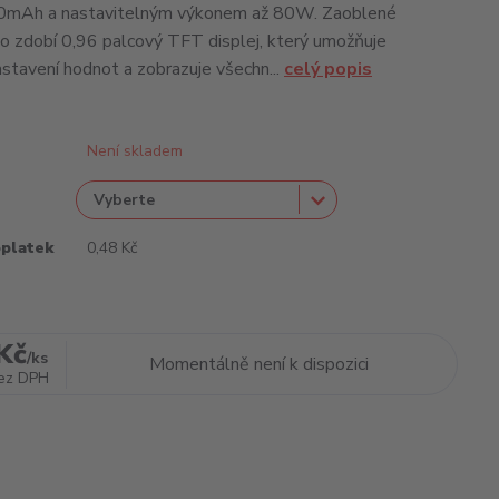
0mAh a nastavitelným výkonem až 80W. Zaoblené
o zdobí 0,96 palcový TFT displej, který umožňuje
stavení hodnot a zobrazuje všechn...
celý popis
Není skladem
oplatek
0,48 Kč
Kč
/
ks
Momentálně není k dispozici
ez DPH