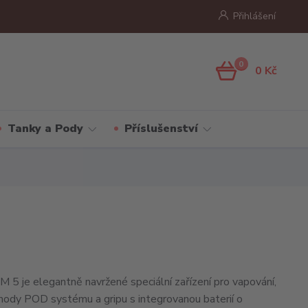
Přihlášení
0
0 Kč
Tanky a Pody
Příslušenství
5 je elegantně navržené speciální zařízení pro vapování,
ýhody POD systému a gripu s integrovanou baterií o