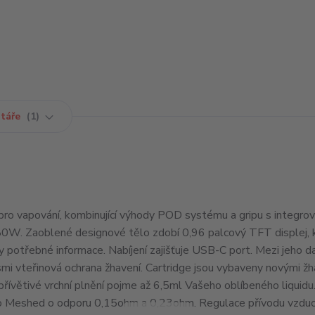
táře
1
pro vapování, kombinující výhody POD systému a gripu s integro
0W. Zaoblené designové tělo zdobí 0,96 palcový TFT displej, 
potřebné informace. Nabíjení zajišťuje USB-C port. Mezi jeho da
 osmi vteřinová ochrana žhavení. Cartridge jsou vybaveny novými žh
řívětivé vrchní plnění pojme až 6,5ml Vašeho oblíbeného liquidu
a to Meshed o odporu 0,15ohm a 0,23ohm. Regulace přívodu vzdu