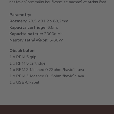
nastavení optimální kouřivosti se nachází ve vrchní části.
Parametry:
Rozměry:
29,5 x 31,2 x 89,2mm
Kapacita cartridge:
6,5ml
Kapacita baterie:
2000mAh
Nastavitelný výkon:
5-80W
Obsah balení:
1 x RPM 5 grip
1 x RPM 5 cartridge
1 x RPM 3 Meshed 0,23ohm žhavicí hlava
1 x RPM 3 Meshed 0,15ohm žhavicí hlava
1 x USB-C kabel