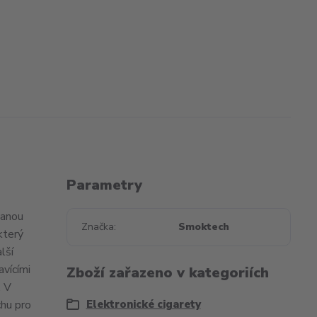
Parametry
vanou
Značka
Smoktech
který
lší
avícími
Zboží zařazeno v kategoriích
. V
chu pro
Elektronické cigarety