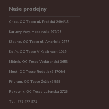
Naše prodejny
Cheb, OC Tesco ul. Pražská 2494/15
Karlovy Vary, Moskevská 979/26
Kladno, OC Tesco ul. Americká 2777
Kolín, OC Tesco V Kasárnách 1019
Mělník, OC Tesco Vodárenská 3653
Most, OC Tesco Rudolická 1706/4
Příbram, OC Tesco Žežická 598
Rakovník, OC Tesco Luženská 2725
Tel.: 775 477 971