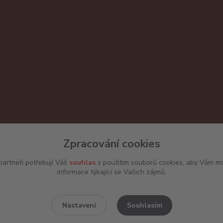
Zpracování cookies
artneři potřebují Váš
souhlas
s použitím souborů cookies, aby Vám mo
informace týkající se Vašich zájmů.
Souhlasím
Nastavení