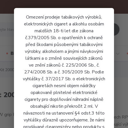
Omezení prodeje tabákových výrobků,
elektronických cigaret a alkohlu osobám
Hledat
maldších 18-ti let dle zákona
č.379/2005 Sb. o opatřeních k ochraně
před škodami působenými tabákovými
výrobky, alkoholem a jinými návykovými
Báze a příchutě
Jednorázové cigarety
látkami a o změně souvisejících zákonů
ve znění zákonů č. 225/2006 Sb., č.
 Kit 2000mAh
274/2008 Sb. a č. 305/2009 Sb. Podle
vyhlášky č. 37/2017 Sb. o elektronických
cigaretách nesmí objem nádržky
opakovaně plnitelné elektronické
it 2000mAh
cigarety pro doplňování náhradní náplně
obsahující nikotin překročit 2 ml. V
návaznosti na ustanovení §4 odst.3 této
Smoktech RPM 
vyhlášky důrazně upozorňujeme, že námi
kombinující v
prodávané clearomizéry nebo produkty s