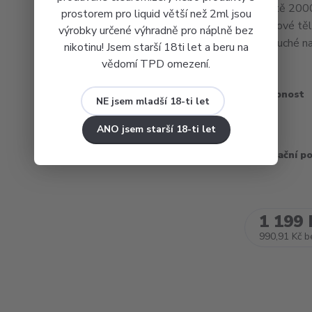
kapacitě 200
prostorem pro liquid větší než 2ml jsou
designové těl
výrobky určené výhradně pro náplně bez
jednoduché na
nikotinu! Jsem starší 18ti let a beru na
vědomí TPD omezení.
Dostupnost
NE jsem mladší 18-ti let
Barva
ANO jsem starší 18-ti let
Recyklační p
1 199 
990,91 Kč
b