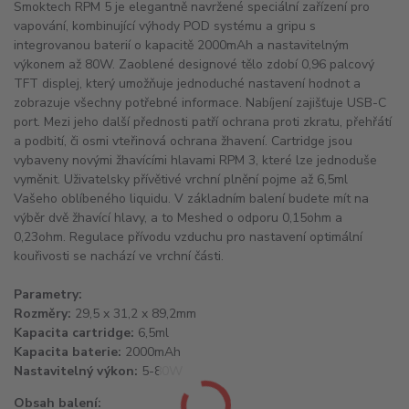
Smoktech RPM 5 je elegantně navržené speciální zařízení pro
vapování, kombinující výhody POD systému a gripu s
integrovanou baterií o kapacitě 2000mAh a nastavitelným
výkonem až 80W. Zaoblené designové tělo zdobí 0,96 palcový
TFT displej, který umožňuje jednoduché nastavení hodnot a
zobrazuje všechny potřebné informace. Nabíjení zajišťuje USB-C
port. Mezi jeho další přednosti patří ochrana proti zkratu, přehřátí
a podbití, či osmi vteřinová ochrana žhavení. Cartridge jsou
vybaveny novými žhavícími hlavami RPM 3, které lze jednoduše
vyměnit. Uživatelsky přívětivé vrchní plnění pojme až 6,5ml
Vašeho oblíbeného liquidu. V základním balení budete mít na
výběr dvě žhavící hlavy, a to Meshed o odporu 0,15ohm a
0,23ohm. Regulace přívodu vzduchu pro nastavení optimální
kouřivosti se nachází ve vrchní části.
Parametry:
Rozměry:
29,5 x 31,2 x 89,2mm
Kapacita cartridge:
6,5ml
Kapacita baterie:
2000mAh
Nastavitelný výkon:
5-80W
Obsah balení: