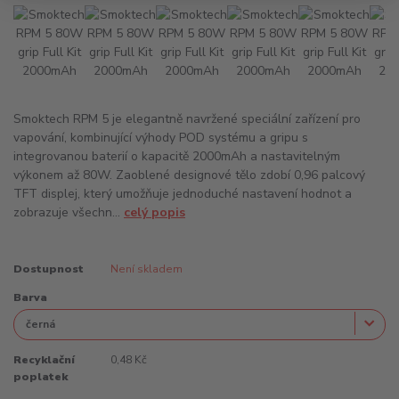
Smoktech RPM 5 je elegantně navržené speciální zařízení pro
vapování, kombinující výhody POD systému a gripu s
integrovanou baterií o kapacitě 2000mAh a nastavitelným
výkonem až 80W. Zaoblené designové tělo zdobí 0,96 palcový
TFT displej, který umožňuje jednoduché nastavení hodnot a
zobrazuje všechn...
celý popis
Dostupnost
Není skladem
Barva
Recyklační
0,48 Kč
poplatek