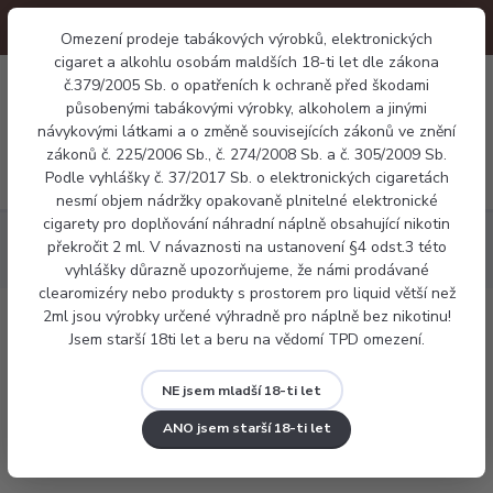
Omezení prodeje tabákových výrobků, elektronických
cigaret a alkohlu osobám maldších 18-ti let dle zákona
0
č.379/2005 Sb. o opatřeních k ochraně před škodami
0 Kč
působenými tabákovými výrobky, alkoholem a jinými
návykovými látkami a o změně souvisejících zákonů ve znění
zákonů č. 225/2006 Sb., č. 274/2008 Sb. a č. 305/2009 Sb.
Menu
Podle vyhlášky č. 37/2017 Sb. o elektronických cigaretách
nesmí objem nádržky opakovaně plnitelné elektronické
cigarety pro doplňování náhradní náplně obsahující nikotin
Elektronické cigarety
Smoktech RPM 5 80W grip Full Kit
překročit 2 ml. V návaznosti na ustanovení §4 odst.3 této
2000mAh
vyhlášky důrazně upozorňujeme, že námi prodávané
clearomizéry nebo produkty s prostorem pro liquid větší než
2ml jsou výrobky určené výhradně pro náplně bez nikotinu!
Smoktech RPM 5 80W grip Full Kit
Jsem starší 18ti let a beru na vědomí TPD omezení.
2000mAh
NE jsem mladší 18-ti let
ANO jsem starší 18-ti let