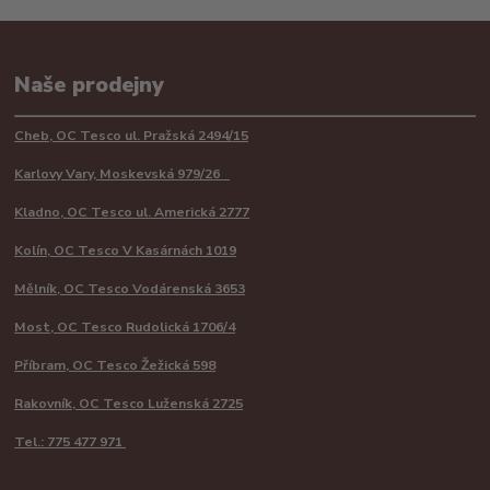
Naše prodejny
Cheb, OC Tesco ul. Pražská 2494/15
Karlovy Vary, Moskevská 979/26
Kladno, OC Tesco ul. Americká 2777
Kolín, OC Tesco V Kasárnách 1019
Mělník, OC Tesco Vodárenská 3653
Most, OC Tesco Rudolická 1706/4
Příbram, OC Tesco Žežická 598
Rakovník, OC Tesco Luženská 2725
Tel.: 775 477 971