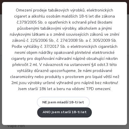
Omezení prodeje tabákových výrobků, elektronických
cigaret a alkohlu osobám maldších 18-ti let dle zákona
0
č.379/2005 Sb. o opatřeních k ochraně před škodami
0 Kč
působenými tabákovými výrobky, alkoholem a jinými
návykovými látkami a o změně souvisejících zákonů ve znění
zákonů č. 225/2006 Sb., č. 274/2008 Sb. a č. 305/2009 Sb.
Menu
Podle vyhlášky č. 37/2017 Sb. o elektronických cigaretách
nesmí objem nádržky opakovaně plnitelné elektronické
cigarety pro doplňování náhradní náplně obsahující nikotin
Elektronické cigarety
Smoktech Vape Pen V2
překročit 2 ml. V návaznosti na ustanovení §4 odst.3 této
vyhlášky důrazně upozorňujeme, že námi prodávané
clearomizéry nebo produkty s prostorem pro liquid větší než
Smoktech Vape Pen V2
2ml jsou výrobky určené výhradně pro náplně bez nikotinu!
Jsem starší 18ti let a beru na vědomí TPD omezení.
NE jsem mladší 18-ti let
ANO jsem starší 18-ti let