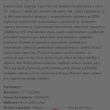
Elektronické cigarety Vape Pen od Smoktechu přicházejí s verzí
V2, kterou si oblíbí jak zkušení uživatelé, tak i úplní začátečníci, a
to díky jednoduché obsluze s automatickým výkonem až 60W
(výkon je nastavován automaticky v závislosti na zvoleném
odporu atomizeru). Ergonomické tělo baterie disponuje kapacitou
1600mAh, LED indikátorem stavu nabití a důmyslným vyváženým
přívodem vzduchu pro dokonalou chuť liquidu a optimální
kouřivost. Baterie je opatřena speciálním závitem pro
clearomizer, který lze jednoduše odšroubovat a vyměnit žhavicí
hlavu řady Vape Pen. Používá systém horního plnění - po
odšroubování vrchní části plníte liquid přímo do těla nádržky o
objemu 3ml. Boční přívod vzduchu zajišťuje velkou tvorbu páry.
Mezi její další přednosti patří ochrana proti zkratu a přehřátí,
nízkému odporu a 8-mi vteřinová ochrana žhavení. Není určeno
pro náplně obsahující nikotin!
Parametry
Rozměry:
117,7x22mm
Kapacita baterie:
1600mAh
Nabíjení:
Micro USB vstup
Plnění liquidem:
Uživatelsky přívětivé vrchní plnění (bez