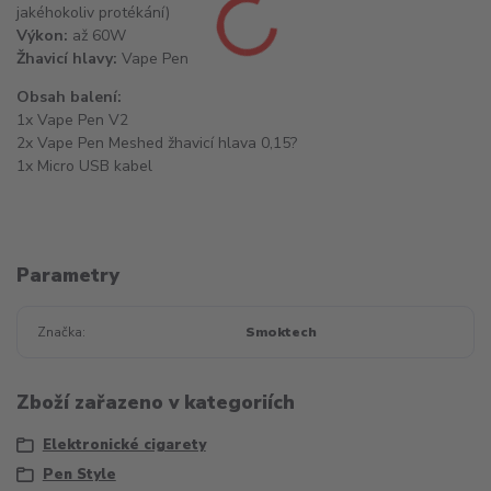
jakéhokoliv protékání)
Výkon:
až 60W
Žhavicí hlavy:
Vape Pen
Obsah balení:
1x Vape Pen V2
2x Vape Pen Meshed žhavicí hlava 0,15?
1x Micro USB kabel
Parametry
Značka
Smoktech
Zboží zařazeno v kategoriích
Elektronické cigarety
Pen Style