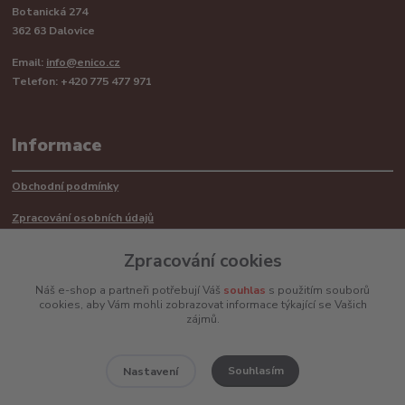
Botanická 274
362 63 Dalovice
Email:
info@enico.cz
Telefon: +420 775 477 971
Informace
Obchodní podmínky
Zpracování osobních údajů
Reklamační řád
Zpracování cookies
Recyklace barerií
Náš e-shop a partneři potřebují Váš
souhlas
s použitím souborů
cookies, aby Vám mohli zobrazovat informace týkající se Vašich
Mimosoudní řešení sporů ADR
zájmů.
Souhlasím
Nastavení
www.enico.cz