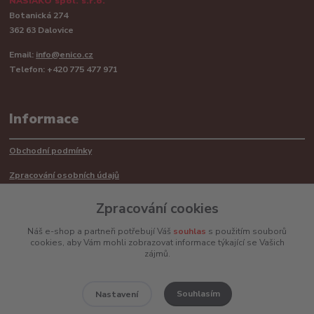
NASIAKO spol. s.r.o.
Botanická 274
362 63 Dalovice
Email:
info@enico.cz
Telefon: +420 775 477 971
Informace
Obchodní podmínky
Zpracování osobních údajů
Reklamační řád
Zpracování cookies
Recyklace barerií
Náš e-shop a partneři potřebují Váš
souhlas
s použitím souborů
cookies, aby Vám mohli zobrazovat informace týkající se Vašich
Mimosoudní řešení sporů ADR
zájmů.
Souhlasím
Nastavení