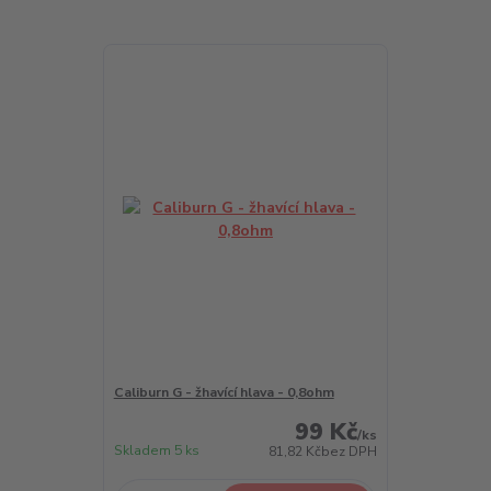
Caliburn G - žhavící hlava - 0,8ohm
99 Kč
/
ks
Skladem 5 ks
81,82 Kč
bez DPH