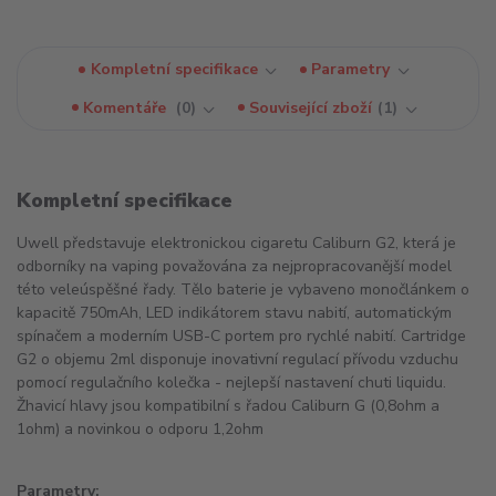
Kompletní specifikace
Parametry
Komentáře
0
Související zboží
1
Kompletní specifikace
Uwell představuje elektronickou cigaretu Caliburn G2, která je
odborníky na vaping považována za nejpropracovanější model
této veleúspěšné řady. Tělo baterie je vybaveno monočlánkem o
kapacitě 750mAh, LED indikátorem stavu nabití, automatickým
spínačem a moderním USB-C portem pro rychlé nabití. Cartridge
G2 o objemu 2ml disponuje inovativní regulací přívodu vzduchu
pomocí regulačního kolečka - nejlepší nastavení chuti liquidu.
Žhavicí hlavy jsou kompatibilní s řadou Caliburn G (0,8ohm a
1ohm) a novinkou o odporu 1,2ohm
Parametry: