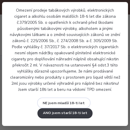
Omezení prodeje tabákových výrobků, elektronických
cigaret a alkohlu osobám maldších 18-ti let dle zákona
0
č.379/2005 Sb. o opatřeních k ochraně před škodami
0 Kč
působenými tabákovými výrobky, alkoholem a jinými
návykovými látkami a o změně souvisejících zákonů ve znění
zákonů č. 225/2006 Sb., č. 274/2008 Sb. a č. 305/2009 Sb.
Menu
Podle vyhlášky č. 37/2017 Sb. o elektronických cigaretách
nesmí objem nádržky opakovaně plnitelné elektronické
cigarety pro doplňování náhradní náplně obsahující nikotin
Uwell Caliburn G2 elektronická cigareta 750mAh
překročit 2 ml. V návaznosti na ustanovení §4 odst.3 této
vyhlášky důrazně upozorňujeme, že námi prodávané
clearomizéry nebo produkty s prostorem pro liquid větší než
Uwell Caliburn G2 elektronická
2ml jsou výrobky určené výhradně pro náplně bez nikotinu!
Jsem starší 18ti let a beru na vědomí TPD omezení.
cigareta 750mAh
NE jsem mladší 18-ti let
ANO jsem starší 18-ti let