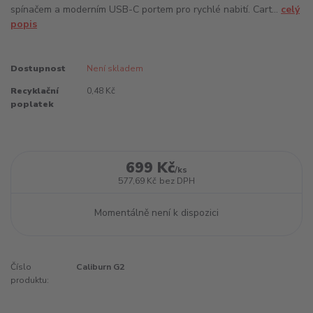
spínačem a moderním USB-C portem pro rychlé nabití. Cart...
celý
popis
Dostupnost
Není skladem
Recyklační
0,48 Kč
poplatek
699 Kč
/
ks
577,69 Kč
bez DPH
Momentálně není k dispozici
Číslo
Caliburn G2
produktu: