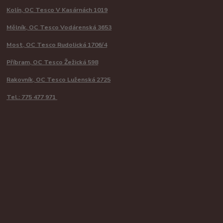
Kolín, OC Tesco V Kasárnách 1019
Mělník, OC Tesco Vodárenská 3653
Most, OC Tesco Rudolická 1706/4
Příbram, OC Tesco Žežická 598
Rakovník, OC Tesco Luženská 2725
Tel.: 775 477 971