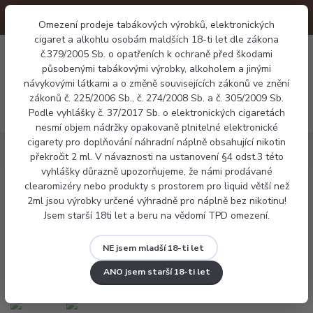
Omezení prodeje tabákových výrobků, elektronických
cigaret a alkohlu osobám maldších 18-ti let dle zákona
0
č.379/2005 Sb. o opatřeních k ochraně před škodami
0 Kč
působenými tabákovými výrobky, alkoholem a jinými
návykovými látkami a o změně souvisejících zákonů ve znění
zákonů č. 225/2006 Sb., č. 274/2008 Sb. a č. 305/2009 Sb.
Menu
Podle vyhlášky č. 37/2017 Sb. o elektronických cigaretách
nesmí objem nádržky opakovaně plnitelné elektronické
cigarety pro doplňování náhradní náplně obsahující nikotin
Elektronické cigarety
Vaporesso ECO NANO 2
překročit 2 ml. V návaznosti na ustanovení §4 odst.3 této
vyhlášky důrazně upozorňujeme, že námi prodávané
clearomizéry nebo produkty s prostorem pro liquid větší než
Vaporesso ECO NANO 2
2ml jsou výrobky určené výhradně pro náplně bez nikotinu!
Jsem starší 18ti let a beru na vědomí TPD omezení.
Novinka
NE jsem mladší 18-ti let
ANO jsem starší 18-ti let