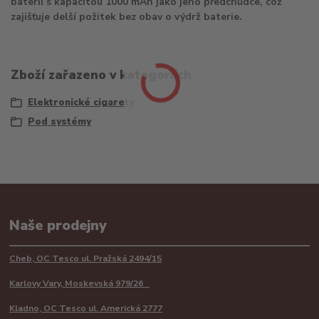
baterii s kapacitou 1000 mAh jako jeho předchůdce, což
zajišťuje delší požitek bez obav o výdrž baterie.
Zboží zařazeno v kategoriích
Elektronické cigarety
Pod systémy
Naše prodejny
Cheb, OC Tesco ul. Pražská 2494/15
Karlovy Vary, Moskevská 979/26
Kladno, OC Tesco ul. Americká 2777