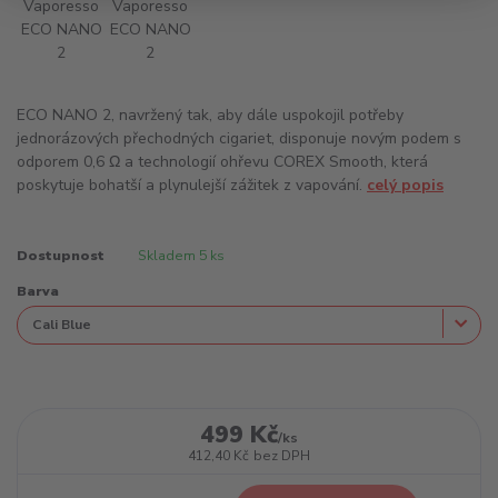
ECO NANO 2, navržený tak, aby dále uspokojil potřeby
jednorázových přechodných cigariet, disponuje novým podem s
odporem 0,6 Ω a technologií ohřevu COREX Smooth, která
poskytuje bohatší a plynulejší zážitek z vapování.
celý popis
Dostupnost
Skladem 5 ks
Barva
499 Kč
/
ks
412,40 Kč
bez DPH