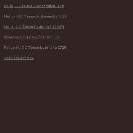
Kolín, OC Tesco V Kasárnách 1019
Mělník, OC Tesco Vodárenská 3653
Most, OC Tesco Rudolická 1706/4
Příbram, OC Tesco Žežická 598
Rakovník, OC Tesco Luženská 2725
Tel.: 775 477 971