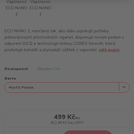
ECO NANO 2, navržený tak, aby dále uspokojil potřeby
jednorázových přechodných cigariet, disponuje novým podem s
odporem 0,6 Ω a technologií ohřevu COREX Smooth, která
poskytuje bohatší a plynulejší zážitek z vapování.
celý popis
Dostupnost
Skladem 2 ks
Barva
499 Kč
/
ks
412,40 Kč
bez DPH