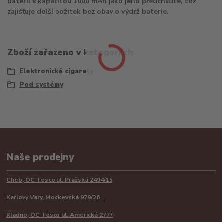
baterii s kapacitou 1000 mAh jako jeho předchůdce, což
zajišťuje delší požitek bez obav o výdrž baterie.
Zboží zařazeno v kategoriích
Elektronické cigarety
Pod systémy
Naše prodejny
Cheb, OC Tesco ul. Pražská 2494/15
Karlovy Vary, Moskevská 979/26
Kladno, OC Tesco ul. Americká 2777