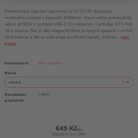
Elektronická cigareta Vaporesso GTX GO 80 disponuje
vestavěnou baterií o kapacitě 3000mAh, která nabízí automatický
výkon až 80W s rychlým USB-C 2A nabíjením. Cartridge GTX Pod
26 o objemu 5ml je díky magnetickému propojení spojeno s vrchní
částí baterie a tím se zabraňuje protékání liquidu. Zařízen...
celý
popis
Dostupnost
Není skladem
Barva
Recyklační
0,48 Kč
poplatek
649 Kč
/
ks
536,36 Kč
bez DPH