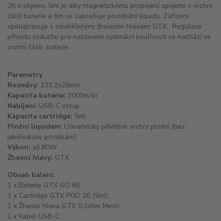
26 o objemu 5ml je díky magnetickému propojení spojeno s vrchní
částí baterie a tím se zabraňuje protékání liquidu. Zařízení
spolupracuje s osvědčenými žhavícími hlavami GTX. Regulace
přívodu vzduchu pro nastavení optimální kouřivosti se nachází ve
vrchní části baterie.
Parametry
Rozměry:
133,2x26mm
Kapacita baterie:
3000mAh
Nabíjení:
USB-C vstup
Kapacita cartridge:
5ml
Plnění liquidem:
Uživatelsky přívětivé vrchní plnění (bez
jakéhokoliv protékání)
Výkon:
až 80W
Žhavicí hlavy:
GTX
Obsah balení:
1 x Baterie GTX GO 80
1 x Cartridge GTX POD 26 (5ml)
1 x Žhavicí hlava GTX 0.2ohm Mesh
1 x Kabel USB-C