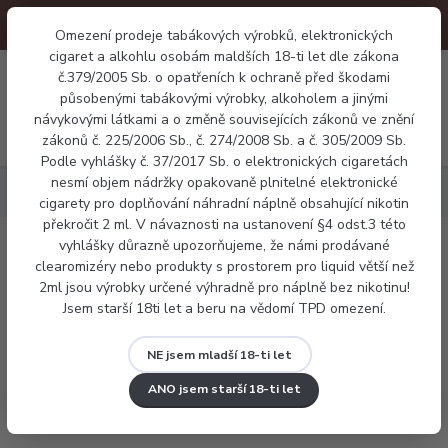
Omezení prodeje tabákových výrobků, elektronických
cigaret a alkohlu osobám maldších 18-ti let dle zákona
0
0 Kč
č.379/2005 Sb. o opatřeních k ochraně před škodami
působenými tabákovými výrobky, alkoholem a jinými
návykovými látkami a o změně souvisejících zákonů ve znění
Menu
zákonů č. 225/2006 Sb., č. 274/2008 Sb. a č. 305/2009 Sb.
Podle vyhlášky č. 37/2017 Sb. o elektronických cigaretách
nesmí objem nádržky opakovaně plnitelné elektronické
Elektronické cigarety
Vaporesso GTX GO 80
cigarety pro doplňování náhradní náplně obsahující nikotin
překročit 2 ml. V návaznosti na ustanovení §4 odst.3 této
vyhlášky důrazně upozorňujeme, že námi prodávané
Vaporesso GTX GO 80
clearomizéry nebo produkty s prostorem pro liquid větší než
2ml jsou výrobky určené výhradně pro náplně bez nikotinu!
Jsem starší 18ti let a beru na vědomí TPD omezení.
NE jsem mladší 18-ti let
ANO jsem starší 18-ti let