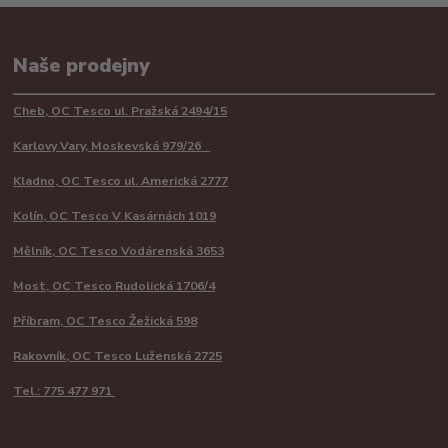
Naše prodejny
Cheb, OC Tesco ul. Pražská 2494/15
Karlovy Vary, Moskevská 979/26
Kladno, OC Tesco ul. Americká 2777
Kolín, OC Tesco V Kasárnách 1019
Mělník, OC Tesco Vodárenská 3653
Most, OC Tesco Rudolická 1706/4
Příbram, OC Tesco Žežická 598
Rakovník, OC Tesco Luženská 2725
Tel.: 775 477 971