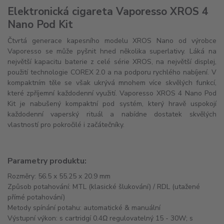
Elektronická cigareta Vaporesso XROS 4
Nano Pod Kit
Čtvrtá generace kapesního modelu XROS Nano od výrobce
Vaporesso se může pyšnit hned několika superlativy. Láká na
největší kapacitu baterie z celé série XROS, na největší displej,
použití technologie COREX 2.0 a na podporu rychlého nabíjení. V
kompaktním těle se však ukrývá mnohem více skvělých funkcí,
které zpříjemní každodenní využití. Vaporesso XROS 4 Nano Pod
Kit je nabušený kompaktní pod systém, který hravě uspokojí
každodenní vaperský rituál a nabídne dostatek skvělých
vlastností pro pokročilé i začátečníky.
Parametry produktu:
Rozměry: 56.5 x 55.25 x 20.9 mm
Způsob potahování: MTL (klasické šlukování) / RDL (utažené
přímé potahování)
Metody spínání potahu: automatické & manuální
Výstupní výkon: s cartridgí 0.4Ω regulovatelný 15 - 30W; s