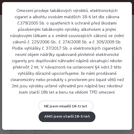
Omezení prodeje tabákových výrobků, elektronických
cigaret a alkohlu osobám maldších 18-ti let dle zákona
0
č.379/2005 Sb. o opatřeních k ochraně před škodami
0 Kč
působenými tabákovými výrobky, alkoholem a jinými
návykovými látkami a o změně souvisejících zákonů ve znění
zákonů č. 225/2006 Sb., č. 274/2008 Sb. a č. 305/2009 Sb.
Menu
Podle vyhlášky č. 37/2017 Sb. o elektronických cigaretách
nesmí objem nádržky opakovaně plnitelné elektronické
cigarety pro doplňování náhradní náplně obsahující nikotin
Elektronické cigarety
Vaporesso XROS 4 Nano
překročit 2 ml. V návaznosti na ustanovení §4 odst.3 této
vyhlášky důrazně upozorňujeme, že námi prodávané
clearomizéry nebo produkty s prostorem pro liquid větší než
Vaporesso XROS 4 Nano
2ml jsou výrobky určené výhradně pro náplně bez nikotinu!
Jsem starší 18ti let a beru na vědomí TPD omezení.
NE jsem mladší 18-ti let
ANO jsem starší 18-ti let