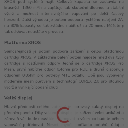
XROS pod systémů najít. Celková kapacita se zastavila na
krásných 1350 mAh a zajišťuje tak skutečně dlouhou a stabilní
výdrž a možnost intenzivnějšího vapování po delší časový
horizont. Další výhodou je potom podpora rychlého nabíjení 2A,
na 80% kapacity se tak zvládne nabít už za 20 minut. Můžete ji
tak udržovat neustále v provozu.
Platforma XROS
Samozřejmostí je potom podpora zařízení s celou platformou
cartridgí XROS. V základním balení potom najdete hned dva typy
cartridge s rozdílnými odpory. Jedná se o cartridge XROS Pro
Mesh, první nabídne odpor 0,4ohm pro RDL a druhá disponuje
odporem 0,8ohm pro potřeby MTL potahu. Obě jsou vybaveny
moderním mesh pletivem s technologií COREX 2.0 pro dlouhou
výdrž a vynikající podání chuti.
Velký displej
Hlavní předností celého zařízení je obrovský kulatý displej na
předním panelu. Díky velkému displeji je zařízení velmi unikátní a
zároveň vás bude neustále informovat o všem, co budete během
vapování potřebovat. Nesmí chybět počítadlo potahů, údaj o