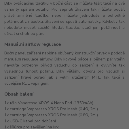
Díky ovládacímu tlačítku v boční části se můžete těšit také na dvě
varianty spínání potahu. Pro sepnutí žhavení tak můžete použít
právě zmíněné tlačítko, nebo můžete jednoduše a pohodlně
potáhnout z náustku, žhavení se spustí automaticky. Kdykoliv tak
nebudete muset složitě hledat tlačítko, stačí jen potáhnout a
užívat si chutnou páru.
Manuální airflow regulace
Boční panel zařízení nabídne oblíbený konstrukční prvek v podobě
manuální regulace airflow. Díky kovové páčce si během pár vteřin
navolíte potřebný přívod vzduchu do zařízení a ovlivníte tak
výslednou tuhost potahu. Díky většímu otvoru pro vzduch si
zařízení hravě poradí jak s velmi utaženým MTL, tak také s
volnějším RDL vapingem.
Obsah balení:
1x tělo Vaporesso XROS 4 Nano Pod (1350mAh)
1x cartridge Vaporesso XROS Pro Mesh (0.4Ω, 2ml)
1x cartridge Vaporesso XROS Pro Mesh (0.8Ω, 2ml)
1x USB-C kabel pro dobíjení
1x šňůrka pro zavěšení na krk