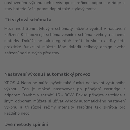
nastaveném výkonu nebo výstupním režimu, odpor cartridge a
stav baterie. Vše potom doplní také stylový motiv.
Tři stylová schémata
Mezi hned třemi stylovými schématy můžete vybírat v nastavení
zařízení. K dispozici je schéma vesmíru, schéma květiny a schéma
motorky. Dokáže se tak elegantně trefit do vkusu a díky této
praktické funkci si můžete lépe doladit celkový design svého
zařízení podle svých představ.
Nastavení výkonu i automatický provoz
XROS 4 Nano se může pyšnit také funkcí nastavení výstupního
výkonu. Ten je možné nastavovat po připojení cartridge s
odporem 0,4ohm v rozpětí 15 - 30W. Pokud připojíte cartridge s
jiným odporem, můžete si užívat výhody automatického nastavení
výkonu a tři různé režimy intenzity. Nabídne tak zkrátka pro
každého něco.
Dvě metody spínání