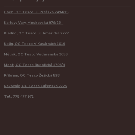
Cheb, OC Tesco ul. Pražská 2494/15
Karlovy Vary, Moskevská 979/26
Kladno, OC Tesco ul. Americká 2777
Kolín, OC Tesco V Kasárnách 1019
Mělník, OC Tesco Vodárenská 3653
Most, OC Tesco Rudolická 1706/4
Příbram, OC Tesco Žežická 598
Rakovník, OC Tesco Luženská 2725
Tel.: 775 477 971