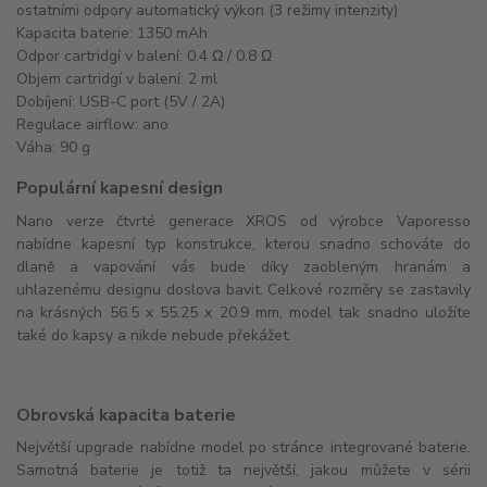
ostatními odpory automatický výkon (3 režimy intenzity)
Kapacita baterie: 1350 mAh
Odpor cartridgí v balení: 0.4 Ω / 0.8 Ω
Objem cartridgí v balení: 2 ml
Dobíjení: USB-C port (5V / 2A)
Regulace airflow: ano
Váha: 90 g
Populární kapesní design
Nano verze čtvrté generace XROS od výrobce Vaporesso
nabídne kapesní typ konstrukce, kterou snadno schováte do
dlaně a vapování vás bude díky zaobleným hranám a
uhlazenému designu doslova bavit. Celkové rozměry se zastavily
na krásných 56.5 x 55.25 x 20.9 mm, model tak snadno uložíte
také do kapsy a nikde nebude překážet.
Obrovská kapacita baterie
Největší upgrade nabídne model po stránce integrované baterie.
Samotná baterie je totiž ta největší, jakou můžete v sérii