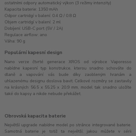
ostatními odpory automatický výkon (3 režimy intenzity)
Kapacita baterie: 1350 mAh
Odpor cartridgí v balení: 0.4 Ω / 0.8 Ω
Objem cartridgí v balení: 2 ml
Dobíjení: USB-C port (5V / 2A)
Regulace airflow: ano
Váha: 90 g
Populární kapesní design
Nano verze čtvrté generace XROS od výrobce Vaporesso
nabídne kapesní typ konstrukce, kterou snadno schováte do
dlaně a vapování vás bude díky zaobleným hranám a
uhlazenému designu doslova bavit. Celkové rozměry se zastavily
na krásných 56.5 x 55.25 x 20.9 mm, model tak snadno uložíte
také do kapsy a nikde nebude překážet.
Obrovská kapacita baterie
Největší upgrade nabídne model po stránce integrované baterie.
Samotná baterie je totiž ta největší, jakou můžete v sérii