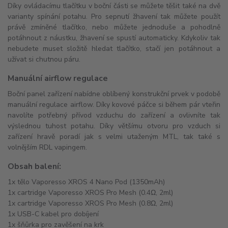
Díky ovládacímu tlačítku v boční části se můžete těšit také na dvě
varianty spínání potahu. Pro sepnutí žhavení tak můžete použít
právě zmíněné tlačítko, nebo můžete jednoduše a pohodlně
potáhnout z náustku, žhavení se spustí automaticky. Kdykoliv tak
nebudete muset složitě hledat tlačítko, stačí jen potáhnout a
užívat si chutnou páru.
Manuální airflow regulace
Boční panel zařízení nabídne oblíbený konstrukční prvek v podobě
manuální regulace airflow. Díky kovové páčce si během pár vteřin
navolíte potřebný přívod vzduchu do zařízení a ovlivníte tak
výslednou tuhost potahu. Díky většímu otvoru pro vzduch si
zařízení hravě poradí jak s velmi utaženým MTL, tak také s
volnějším RDL vapingem.
Obsah balení:
1x tělo Vaporesso XROS 4 Nano Pod (1350mAh)
1x cartridge Vaporesso XROS Pro Mesh (0.4Ω, 2ml)
1x cartridge Vaporesso XROS Pro Mesh (0.8Ω, 2ml)
1x USB-C kabel pro dobíjení
1x šňůrka pro zavěšení na krk