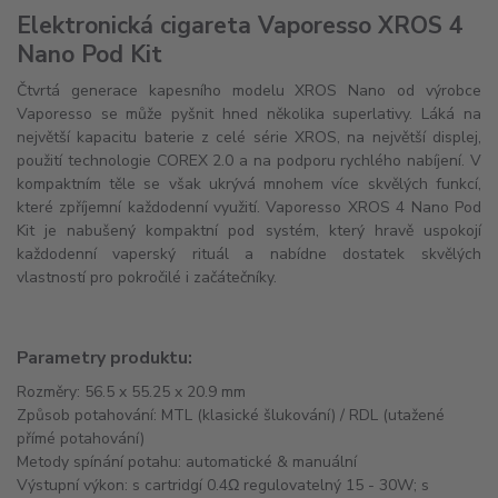
Elektronická cigareta Vaporesso XROS 4
Nano Pod Kit
Čtvrtá generace kapesního modelu XROS Nano od výrobce
Vaporesso se může pyšnit hned několika superlativy. Láká na
největší kapacitu baterie z celé série XROS, na největší displej,
použití technologie COREX 2.0 a na podporu rychlého nabíjení. V
kompaktním těle se však ukrývá mnohem více skvělých funkcí,
které zpříjemní každodenní využití. Vaporesso XROS 4 Nano Pod
Kit je nabušený kompaktní pod systém, který hravě uspokojí
každodenní vaperský rituál a nabídne dostatek skvělých
vlastností pro pokročilé i začátečníky.
Parametry produktu:
Rozměry: 56.5 x 55.25 x 20.9 mm
Způsob potahování: MTL (klasické šlukování) / RDL (utažené
přímé potahování)
Metody spínání potahu: automatické & manuální
Výstupní výkon: s cartridgí 0.4Ω regulovatelný 15 - 30W; s