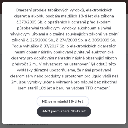
Omezení prodeje tabákových výrobků, elektronických
cigaret a alkohlu osobám maldších 18-ti let dle zákona
0
č.379/2005 Sb. o opatřeních k ochraně před škodami
0 Kč
působenými tabákovými výrobky, alkoholem a jinými
návykovými látkami a o změně souvisejících zákonů ve znění
zákonů č. 225/2006 Sb., č. 274/2008 Sb. a č. 305/2009 Sb.
Menu
Podle vyhlášky č. 37/2017 Sb. o elektronických cigaretách
nesmí objem nádržky opakovaně plnitelné elektronické
cigarety pro doplňování náhradní náplně obsahující nikotin
Elektronické cigarety
Vaporesso XROS 4 Nano
překročit 2 ml. V návaznosti na ustanovení §4 odst.3 této
vyhlášky důrazně upozorňujeme, že námi prodávané
clearomizéry nebo produkty s prostorem pro liquid větší než
Vaporesso XROS 4 Nano
2ml jsou výrobky určené výhradně pro náplně bez nikotinu!
Jsem starší 18ti let a beru na vědomí TPD omezení.
NE jsem mladší 18-ti let
ANO jsem starší 18-ti let