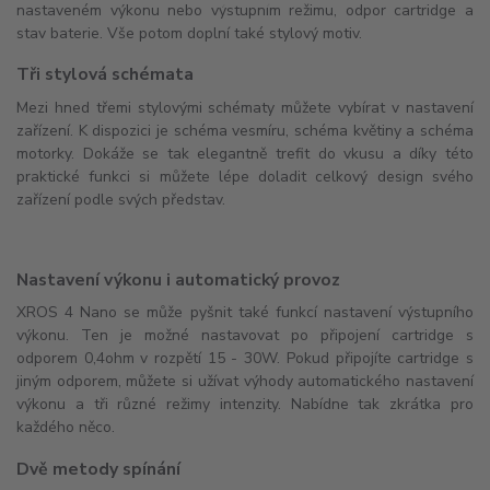
nastaveném výkonu nebo výstupním režimu, odpor cartridge a
stav baterie. Vše potom doplní také stylový motiv.
Tři stylová schémata
Mezi hned třemi stylovými schématy můžete vybírat v nastavení
zařízení. K dispozici je schéma vesmíru, schéma květiny a schéma
motorky. Dokáže se tak elegantně trefit do vkusu a díky této
praktické funkci si můžete lépe doladit celkový design svého
zařízení podle svých představ.
Nastavení výkonu i automatický provoz
XROS 4 Nano se může pyšnit také funkcí nastavení výstupního
výkonu. Ten je možné nastavovat po připojení cartridge s
odporem 0,4ohm v rozpětí 15 - 30W. Pokud připojíte cartridge s
jiným odporem, můžete si užívat výhody automatického nastavení
výkonu a tři různé režimy intenzity. Nabídne tak zkrátka pro
každého něco.
Dvě metody spínání