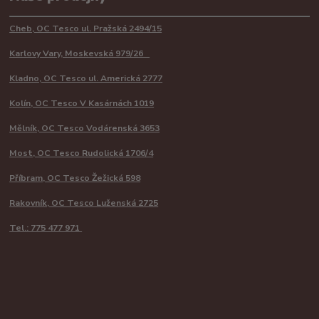
Cheb, OC Tesco ul. Pražská 2494/15
Karlovy Vary, Moskevská 979/26
Kladno, OC Tesco ul. Americká 2777
Kolín, OC Tesco V Kasárnách 1019
Mělník, OC Tesco Vodárenská 3653
Most, OC Tesco Rudolická 1706/4
Příbram, OC Tesco Žežická 598
Rakovník, OC Tesco Luženská 2725
Tel.: 775 477 971