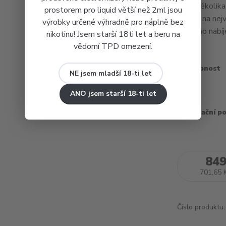
hned několika 
prostorem pro liquid větší než 2ml jsou
XROS, na nejv
výrobky určené výhradně pro náplně bez
rychlého nabíj
nikotinu! Jsem starší 18ti let a beru na
vědomí TPD omezení.
Dostupnost
NE jsem mladší 18-ti let
Barva
ANO jsem starší 18-ti let
Recyklační p
849
701,65 
Číslo produktu: