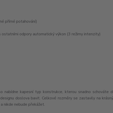
ené přímé potahování)
s ostatními odpory automatický výkon (3 režimy intenzity)
 nabídne kapesní typ konstrukce, kterou snadno schováte d
esignu doslova bavit. Celkové rozměry se zastavily na krásn
 a nikde nebude překážet.