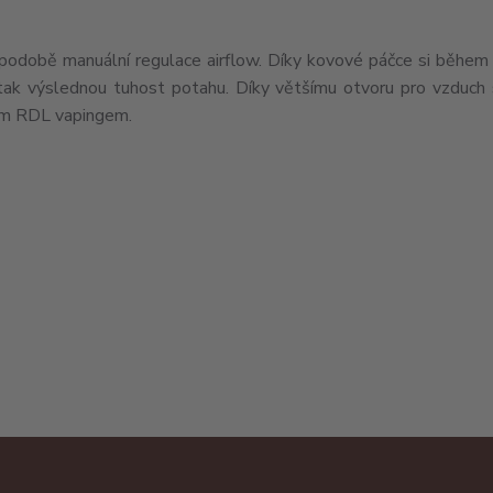
 podobě manuální regulace airflow. Díky kovové páčce si během 
 tak výslednou tuhost potahu. Díky většímu otvoru pro vzduch s
ším RDL vapingem.