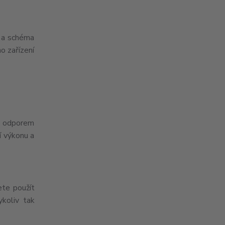
y a schéma
o zařízení
 s odporem
í výkonu a
ete použít
koliv tak