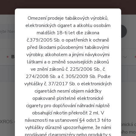
Omezení prodeje tabákových výrobků,
elektronických cigaret a alkohlu osobám
Hledat
maldších 18-ti let dle zákona
č.379/2005 Sb. o opatřeních k ochraně
před škodami působenými tabákovými
výrobky, alkoholem a jinými návykovými
Báze a příchutě
Jednorázové cigarety
látkami a o změně souvisejících zákonů
ve znění zákonů č. 225/2006 Sb., č.
274/2008 Sb. a č. 305/2009 Sb. Podle
vyhlášky č. 37/2017 Sb. o elektronických
cigaretách nesmí objem nádržky
opakovaně plnitelné elektronické
cigarety pro doplňování náhradní náplně
obsahující nikotin překročit 2 ml. V
návaznosti na ustanovení §4 odst.3 této
Elektronická
vyhlášky důrazně upozorňujeme, že námi
kapesního mo
prodávané clearomizéry nebo produkty s