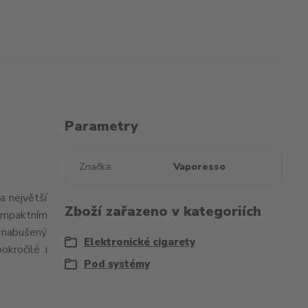
Parametry
Značka
Vaporesso
a největší
Zboží zařazeno v kategoriích
kompaktním
e nabušený
Elektronické cigarety
okročilé i
Pod systémy