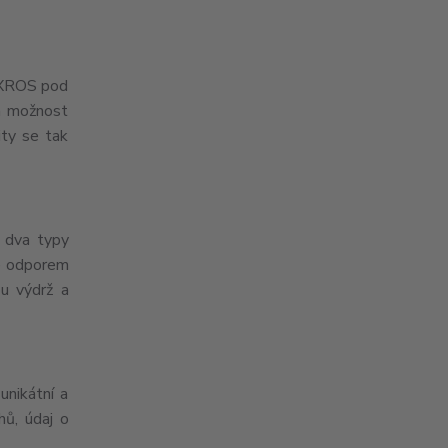
i XROS pod
 a možnost
ity se tak
 dva typy
je odporem
u výdrž a
unikátní a
ů, údaj o