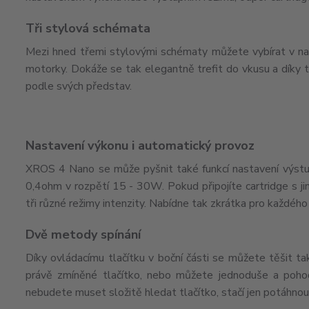
Tři stylová schémata
Mezi hned třemi stylovými schématy můžete vybírat v nas
motorky. Dokáže se tak elegantně trefit do vkusu a díky t
podle svých představ.
Nastavení výkonu i automatický provoz
XROS 4 Nano se může pyšnit také funkcí nastavení výstu
0,4ohm v rozpětí 15 - 30W. Pokud připojíte cartridge s 
tři různé režimy intenzity. Nabídne tak zkrátka pro každého
Dvě metody spínání
Díky ovládacímu tlačítku v boční části se můžete těšit ta
právě zmíněné tlačítko, nebo můžete jednoduše a pohod
nebudete muset složitě hledat tlačítko, stačí jen potáhnout