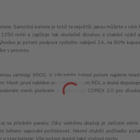
erie. Samotná baterie je totiž ta největší, jakou můžete v séri
h 1350 mAh a zajišťuje tak skutečně dlouhou a stabilní výdrž
í výhodou je potom podpora rychlého nabíjení 2A, na 80% kapac
ále v provozu.
ormou cartridgí XROS. V základním balení potom najdete hned
 Pro Mesh, první nabídne odpor 0,4ohm pro RDL a druhá disponu
oderním mesh pletivem s technologií COREX 2.0 pro dlouho
ej na předním panelu. Díky velkému displeji je zařízení velmi 
te během vapování potřebovat. Nesmí chybět počítadlo potah
 a stav baterie. Vše potom doplní také stylový motiv.