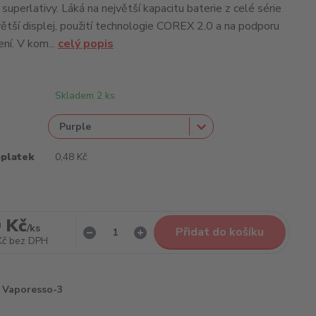
superlativy. Láká na největší kapacitu baterie z celé série
ětší displej, použití technologie COREX 2.0 a na podporu
ení. V kom...
celý popis
Skladem 2 ks
oplatek
0,48 Kč
 Kč
/
ks
Přidat do košíku
Kč
bez DPH
Vaporesso-3