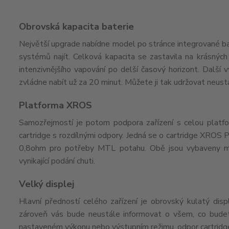
Obrovská kapacita baterie
Největší upgrade nabídne model po stránce integrované bat
systémů najít. Celková kapacita se zastavila na krásnýc
intenzivnějšího vapování po delší časový horizont. Dalš
zvládne nabít už za 20 minut. Můžete ji tak udržovat neust
Platforma XROS
Samozřejmostí je potom podpora zařízení s celou platf
cartridge s rozdílnými odpory. Jedná se o cartridge XROS
0,8ohm pro potřeby MTL potahu. Obě jsou vybaveny m
vynikající podání chuti.
Velký displej
Hlavní předností celého zařízení je obrovský kulatý displ
zároveň vás bude neustále informovat o všem, co bude
nastaveném výkonu nebo výstupním režimu, odpor cartridge