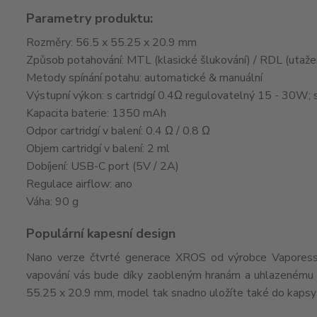
Parametry produktu:
Rozměry: 56.5 x 55.25 x 20.9 mm
Způsob potahování: MTL (klasické šlukování) / RDL (utaž
Metody spínání potahu: automatické & manuální
Výstupní výkon: s cartridgí 0.4Ω regulovatelný 15 - 30W; 
Kapacita baterie: 1350 mAh
Odpor cartridgí v balení: 0.4 Ω / 0.8 Ω
Objem cartridgí v balení: 2 ml
Dobíjení: USB-C port (5V / 2A)
Regulace airflow: ano
Váha: 90 g
Populární kapesní design
Nano verze čtvrté generace XROS od výrobce Vaporesso
vapování vás bude díky zaobleným hranám a uhlazenému d
55.25 x 20.9 mm, model tak snadno uložíte také do kapsy