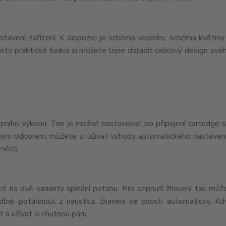
tavení zařízení. K dispozici je schéma vesmíru, schéma květin
éto praktické funkci si můžete lépe doladit celkový design svéh
pního výkonu. Ten je možné nastavovat po připojení cartridge
jiným odporem, můžete si užívat výhody automatického nastaven
 něco.
ké na dvě varianty spínání potahu. Pro sepnutí žhavení tak můž
lně potáhnout z náustku, žhavení se spustí automaticky. Kdy
 a užívat si chutnou páru.