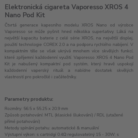
Elektronická cigareta Vaporesso XROS 4
Nano Pod Kit
Čtvrtá generace kapesního modelu XROS Nano od výrobce
Vaporesso se může pyšnit hned několika superlativy. Láká na
největší kapacitu baterie z celé série XROS, na největší displej,
použití technologie COREX 2.0 a na podporu rychlého nabíjení. V
kompaktním těle se však ukrývá mnohem více skvělých funkcí,
které zpříjemní každodenní využití. Vaporesso XROS 4 Nano Pod
Kit je nabušený kompaktní pod systém, který hravě uspokojí
každodenní vaperský rituál a nabídne dostatek skvělých
vlastností pro pokročilé i začátečníky.
Parametry produktu:
Rozměry: 56.5 x 55.25 x 20.9 mm
Způsob potahování: MTL (klasické šlukování) / RDL (utažené
přímé potahování)
Metody spínání potahu: automatické & manuální
Výstupní výkon: s cartridgí 0.4Ω regulovatelný 15 - 30W; s