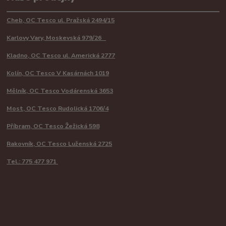
Cheb, OC Tesco ul. Pražská 2494/15
Karlovy Vary, Moskevská 979/26
Kladno, OC Tesco ul. Americká 2777
Kolín, OC Tesco V Kasárnách 1019
Mělník, OC Tesco Vodárenská 3653
Most, OC Tesco Rudolická 1706/4
Příbram, OC Tesco Žežická 598
Rakovník, OC Tesco Luženská 2725
Tel.: 775 477 971