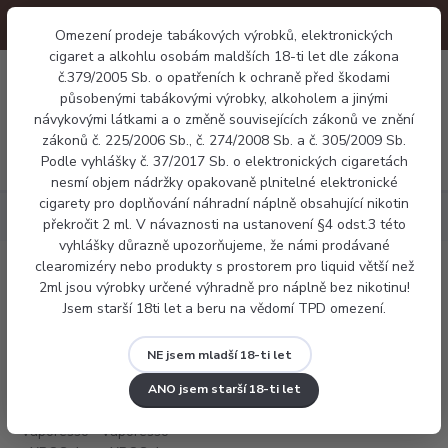
Omezení prodeje tabákových výrobků, elektronických
cigaret a alkohlu osobám maldších 18-ti let dle zákona
0
č.379/2005 Sb. o opatřeních k ochraně před škodami
0 Kč
působenými tabákovými výrobky, alkoholem a jinými
návykovými látkami a o změně souvisejících zákonů ve znění
zákonů č. 225/2006 Sb., č. 274/2008 Sb. a č. 305/2009 Sb.
Menu
Podle vyhlášky č. 37/2017 Sb. o elektronických cigaretách
nesmí objem nádržky opakovaně plnitelné elektronické
cigarety pro doplňování náhradní náplně obsahující nikotin
Elektronické cigarety
Vaporesso XROS 4 Nano
překročit 2 ml. V návaznosti na ustanovení §4 odst.3 této
vyhlášky důrazně upozorňujeme, že námi prodávané
clearomizéry nebo produkty s prostorem pro liquid větší než
Vaporesso XROS 4 Nano
2ml jsou výrobky určené výhradně pro náplně bez nikotinu!
Jsem starší 18ti let a beru na vědomí TPD omezení.
NE jsem mladší 18-ti let
ANO jsem starší 18-ti let