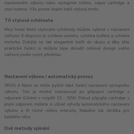
nastaveném výkonu nebo výstupním režimu, odpor cartridge a
stav baterie. Vše potom doplní také stylový motiv.
Tři stylová schémata
Mezi hned třemi stylovými schématy můžete vybírat v nastavení
zařízení. K dispozici je schéma vesmíru, schéma květiny a schéma
motorky. Dokáže se tak elegantně trefit do vkusu a díky této
praktické funkci si můžete lépe doladit celkový design svého
zařízení podle svých představ.
Nastavení výkonu i automatický provoz
XROS 4 Nano se může pyšnit také funkcí nastavení výstupního
výkonu. Ten je možné nastavovat po připojení cartridge s
odporem 0,4ohm v rozpětí 15 - 30W. Pokud připojíte cartridge s
jiným odporem, můžete si užívat výhody automatického nastavení
výkonu a tři různé režimy intenzity. Nabídne tak zkrátka pro
každého něco.
Dvě metody spínání