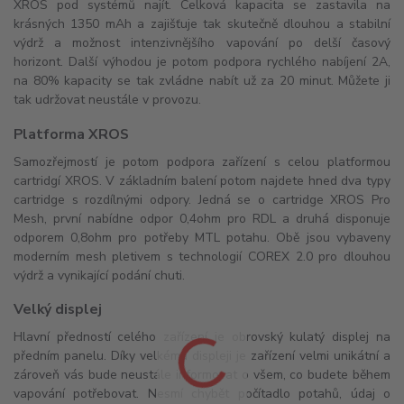
XROS pod systémů najít. Celková kapacita se zastavila na
krásných 1350 mAh a zajišťuje tak skutečně dlouhou a stabilní
výdrž a možnost intenzivnějšího vapování po delší časový
horizont. Další výhodou je potom podpora rychlého nabíjení 2A,
na 80% kapacity se tak zvládne nabít už za 20 minut. Můžete ji
tak udržovat neustále v provozu.
Platforma XROS
Samozřejmostí je potom podpora zařízení s celou platformou
cartridgí XROS. V základním balení potom najdete hned dva typy
cartridge s rozdílnými odpory. Jedná se o cartridge XROS Pro
Mesh, první nabídne odpor 0,4ohm pro RDL a druhá disponuje
odporem 0,8ohm pro potřeby MTL potahu. Obě jsou vybaveny
moderním mesh pletivem s technologií COREX 2.0 pro dlouhou
výdrž a vynikající podání chuti.
Velký displej
Hlavní předností celého zařízení je obrovský kulatý displej na
předním panelu. Díky velkému displeji je zařízení velmi unikátní a
zároveň vás bude neustále informovat o všem, co budete během
vapování potřebovat. Nesmí chybět počítadlo potahů, údaj o