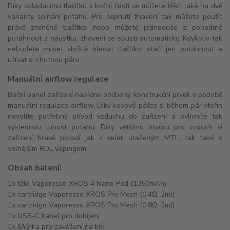
Díky ovládacímu tlačítku v boční části se můžete těšit také na dvě
varianty spínání potahu. Pro sepnutí žhavení tak můžete použít
právě zmíněné tlačítko, nebo můžete jednoduše a pohodlně
potáhnout z náustku, žhavení se spustí automaticky. Kdykoliv tak
nebudete muset složitě hledat tlačítko, stačí jen potáhnout a
užívat si chutnou páru.
Manuální airflow regulace
Boční panel zařízení nabídne oblíbený konstrukční prvek v podobě
manuální regulace airflow. Díky kovové páčce si během pár vteřin
navolíte potřebný přívod vzduchu do zařízení a ovlivníte tak
výslednou tuhost potahu. Díky většímu otvoru pro vzduch si
zařízení hravě poradí jak s velmi utaženým MTL, tak také s
volnějším RDL vapingem.
Obsah balení:
1x tělo Vaporesso XROS 4 Nano Pod (1350mAh)
1x cartridge Vaporesso XROS Pro Mesh (0.4Ω, 2ml)
1x cartridge Vaporesso XROS Pro Mesh (0.8Ω, 2ml)
1x USB-C kabel pro dobíjení
1x šňůrka pro zavěšení na krk