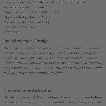
ostatními odpory automatický výkon (3 režimy intenzity)
Kapacita baterie: 1350 mAh
Odpor cartridgí v balení: 0.4 Ω / 0.8 Ω
Objem cartridgí v balení: 2 ml
Dobíjení: USB-C port (5V / 2A)
Regulace airflow: ano
Váha: 90 g
Populární kapesní design
Nano verze čtvrté generace XROS od výrobce Vaporesso
nabídne kapesní typ konstrukce, kterou snadno schováte do
dlaně a vapování vás bude díky zaobleným hranám a
uhlazenému designu doslova bavit. Celkové rozměry se zastavily
na krásných 56.5 x 55.25 x 20.9 mm, model tak snadno uložíte
také do kapsy a nikde nebude překážet.
Obrovská kapacita baterie
Největší upgrade nabídne model po stránce integrované baterie.
Samotná baterie je totiž ta největší, jakou můžete v sérii