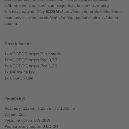
stříbrnou vrstvou, která zamezuju růstu bakterií a zaručuje
čerstvost náplně. Díky
iCOSM
chuťovému interpretačnímu kódu
máte navíc jistotu maximálně věrného podání chuti v každému
potahu.
Obsah balení:
1x VOOPOO Argus P1s baterie
1x VOOPOO Argus Pod 0,7Ω
1x VOOPOO Argus Pod 1,2Ω
1x šňůrka na krk
1x USB-C kabel
Parametry:
Rozměry: 112mm x 25,7mm x 13,5mm
Objem: 2ml
Výstupní výkon: 5W-25W
Podporovaný odpor: 0,5Ω-3Ω