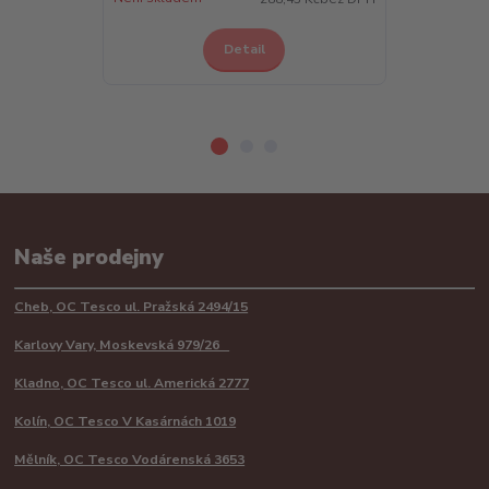
Detail
Z
Naše prodejny
Cheb, OC Tesco ul. Pražská 2494/15
Karlovy Vary, Moskevská 979/26
Kladno, OC Tesco ul. Americká 2777
Kolín, OC Tesco V Kasárnách 1019
Mělník, OC Tesco Vodárenská 3653