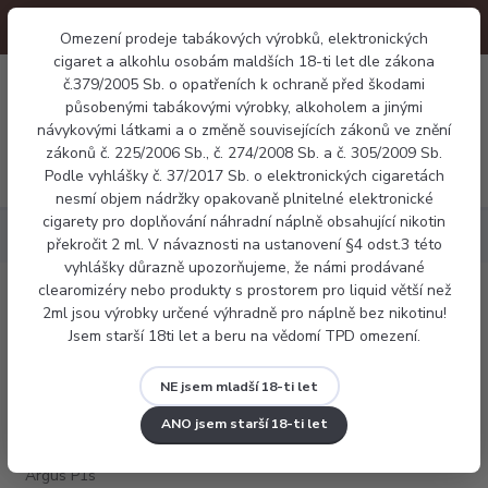
Omezení prodeje tabákových výrobků, elektronických
cigaret a alkohlu osobám maldších 18-ti let dle zákona
0
č.379/2005 Sb. o opatřeních k ochraně před škodami
0 Kč
působenými tabákovými výrobky, alkoholem a jinými
návykovými látkami a o změně souvisejících zákonů ve znění
zákonů č. 225/2006 Sb., č. 274/2008 Sb. a č. 305/2009 Sb.
Menu
Podle vyhlášky č. 37/2017 Sb. o elektronických cigaretách
nesmí objem nádržky opakovaně plnitelné elektronické
cigarety pro doplňování náhradní náplně obsahující nikotin
Elektronické cigarety
Voopoo Argus P1s
překročit 2 ml. V návaznosti na ustanovení §4 odst.3 této
vyhlášky důrazně upozorňujeme, že námi prodávané
clearomizéry nebo produkty s prostorem pro liquid větší než
Voopoo Argus P1s
2ml jsou výrobky určené výhradně pro náplně bez nikotinu!
Jsem starší 18ti let a beru na vědomí TPD omezení.
NE jsem mladší 18-ti let
ANO jsem starší 18-ti let