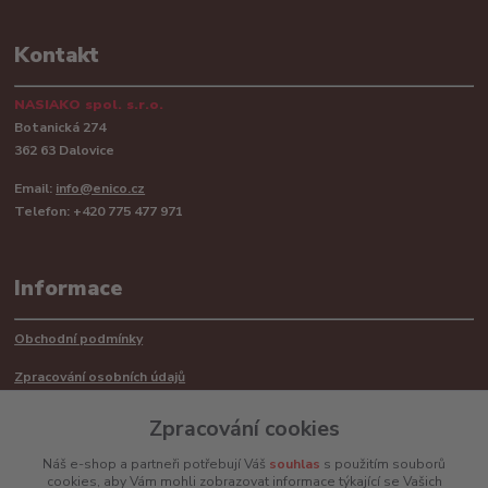
Kontakt
NASIAKO spol. s.r.o.
Botanická 274
362 63 Dalovice
Email:
info@enico.cz
Telefon: +420 775 477 971
Informace
Obchodní podmínky
Zpracování osobních údajů
Reklamační řád
Zpracování cookies
Recyklace barerií
Náš e-shop a partneři potřebují Váš
souhlas
s použitím souborů
cookies, aby Vám mohli zobrazovat informace týkající se Vašich