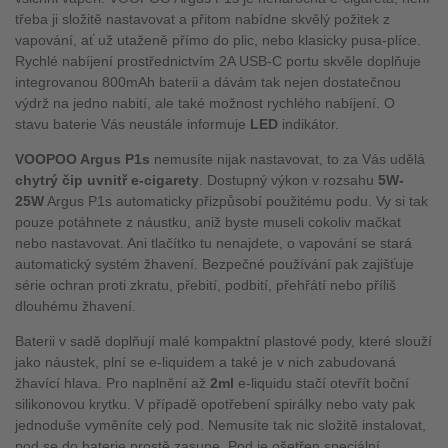
třeba ji složitě nastavovat a přitom nabídne skvělý požitek z
vapování, ať už utaženě přímo do plic, nebo klasicky pusa-plíce.
Rychlé nabíjení prostřednictvím 2A USB-C portu skvěle doplňuje
integrovanou 800mAh baterii a dávám tak nejen dostatečnou
výdrž na jedno nabití, ale také možnost rychlého nabíjení. O
stavu baterie Vás neustále informuje
LED
indikátor.
VOOPOO Argus P1s
nemusíte nijak nastavovat, to za Vás udělá
chytrý čip uvnitř e-cigarety
. Dostupný výkon v rozsahu
5W-
25W
Argus P1s automaticky přizpůsobí použitému podu. Vy si tak
pouze potáhnete z náustku, aniž byste museli cokoliv mačkat
nebo nastavovat. Ani tlačítko tu nenajdete, o vapování se stará
automatický systém žhavení. Bezpečné používání pak zajišťuje
série ochran proti zkratu, přebití, podbití, přehřátí nebo příliš
dlouhému žhavení.
Baterii v sadě doplňují malé kompaktní plastové pody, které slouží
jako náustek, plní se e-liquidem a také je v nich zabudovaná
žhavící hlava. Pro naplnění až
2ml
e-liquidu stačí otevřít boční
silikonovou krytku. V případě opotřebení spirálky nebo vaty pak
jednoduše vyměníte celý pod. Nemusíte tak nic složitě instalovat,
pod se do baterie prostě zasune. Pod je ošetřen speciální