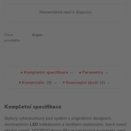
Momentálně není k dispozici
Číslo
Argus
produktu:
Kompletní specifikace
Parametry
Komentáře
0
Související zboží
3
Kompletní specifikace
Stylový cyberpunkový pod systém s originálním designem,
dominantním
LED
indikátorem a skvělými vlastnostmi, které ocení
všichni vapeři. VOOPOO Argus P1s je nenáročná e-cigareta, není