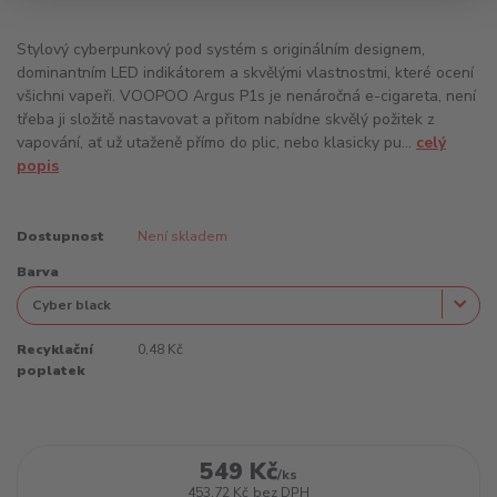
Stylový cyberpunkový pod systém s originálním designem,
dominantním LED indikátorem a skvělými vlastnostmi, které ocení
všichni vapeři. VOOPOO Argus P1s je nenáročná e-cigareta, není
třeba ji složitě nastavovat a přitom nabídne skvělý požitek z
vapování, ať už utaženě přímo do plic, nebo klasicky pu...
celý
popis
Dostupnost
Není skladem
Barva
Recyklační
0,48 Kč
poplatek
549 Kč
/
ks
453,72 Kč
bez DPH