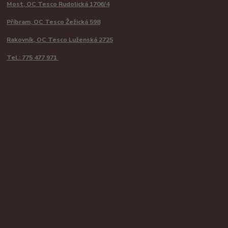
Most, OC Tesco Rudolická 1706/4
Příbram, OC Tesco Žežická 598
Rakovník, OC Tesco Luženská 2725
Tel.: 775 477 971