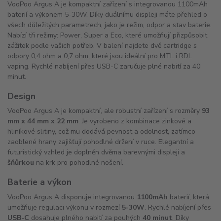
VooPoo Argus A je kompaktní zařízení s integrovanou 1100mAh
baterií a výkonem 5-30W. Díky duálnímu displeji máte přehled o
všech důležitých parametrech, jako je režim, odpor a stav baterie.
Nabízí tři režimy: Power, Super a Eco, které umožňují přizpůsobit
zážitek podle vašich potřeb. V balení najdete dvě cartridge s
odpory 0,4 ohm a 0,7 ohm, které jsou ideální pro MTL i RDL
vaping. Rychlé nabíjení přes USB-C zaručuje plné nabití za 40
minut.
Design
VooPoo Argus A je kompaktní, ale robustní zařízení s rozměry
93
mm x 44 mm x 22 mm
. Je vyrobeno z kombinace zinkové a
hliníkové slitiny, což mu dodává pevnost a odolnost, zatímco
zaoblené hrany zajišťují pohodlné držení v ruce. Elegantní a
futuristický vzhled je doplněn dvěma barevnými displeji a
šňůrkou
na krk pro pohodlné nošení.
Baterie a výkon
VooPoo Argus A disponuje integrovanou
1100mAh
baterií, která
umožňuje regulaci výkonu v rozmezí
5-30W
. Rychlé nabíjení přes
USB-C
dosahuje plného nabití za pouhých
40 minut
. Díky