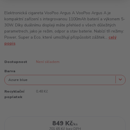
Elektronická cigareta VooPoo Argus A VooPoo Argus A je
kompaktní zařízení s integrovanou 1100mAh baterií a výkonem 5-
30W. Díky duálnímu displeji máte přehled o všech důležitých
parametrech, jako je režim, odpor a stav baterie. Nabízí tři režimy:
Power, Super a Eco, které umožňují přizpůsobit zážitek...
celý
popis
Dostupnost
Není skladem
Barva
Recyklační
0,48 Kč
poplatek
849 Kč
/
ks
701,65 Kč
bez DPH