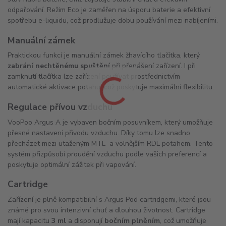
odpařování. Režim Eco je zaměřen na úsporu baterie a efektivní
spotřebu e-liquidu, což prodlužuje dobu používání mezi nabíjeními.
Manuální zámek
Praktickou funkcí je manuální zámek žhavícího tlačítka, který
zabrání nechtěnému spuštění
při přenášení zařízení. I při
zamknutí tlačítka lze zařízení používat prostřednictvím
automatické aktivace potahu, což poskytuje maximální flexibilitu.
Regulace přívou vzduchu
VooPoo Argus A je vybaven bočním posuvníkem, který umožňuje
přesné nastavení přívodu vzduchu. Díky tomu lze snadno
přecházet mezi utaženým MTL a volnějším RDL potahem. Tento
systém přizpůsobí proudění vzduchu podle vašich preferencí a
poskytuje optimální zážitek při vapování.
Cartridge
Zařízení je plně kompatibilní s Argus Pod cartridgemi, které jsou
známé pro svou intenzivní chuť a dlouhou životnost. Cartridge
mají kapacitu
3 ml
a disponují
bočním plněním
, což umožňuje