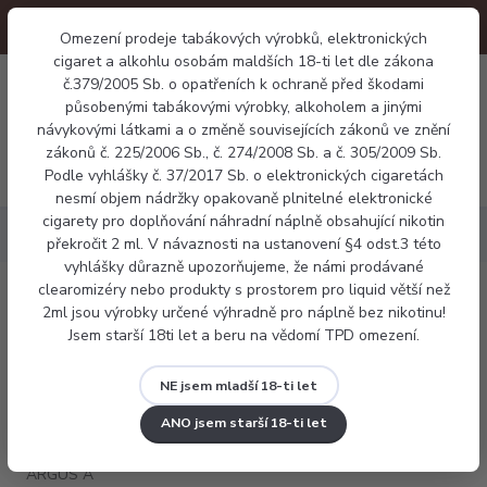
Omezení prodeje tabákových výrobků, elektronických
cigaret a alkohlu osobám maldších 18-ti let dle zákona
0
č.379/2005 Sb. o opatřeních k ochraně před škodami
0 Kč
působenými tabákovými výrobky, alkoholem a jinými
návykovými látkami a o změně souvisejících zákonů ve znění
zákonů č. 225/2006 Sb., č. 274/2008 Sb. a č. 305/2009 Sb.
Menu
Podle vyhlášky č. 37/2017 Sb. o elektronických cigaretách
nesmí objem nádržky opakovaně plnitelné elektronické
cigarety pro doplňování náhradní náplně obsahující nikotin
Elektronické cigarety
VOOPOO ARGUS A
překročit 2 ml. V návaznosti na ustanovení §4 odst.3 této
vyhlášky důrazně upozorňujeme, že námi prodávané
clearomizéry nebo produkty s prostorem pro liquid větší než
VOOPOO ARGUS A
2ml jsou výrobky určené výhradně pro náplně bez nikotinu!
Jsem starší 18ti let a beru na vědomí TPD omezení.
NE jsem mladší 18-ti let
ANO jsem starší 18-ti let