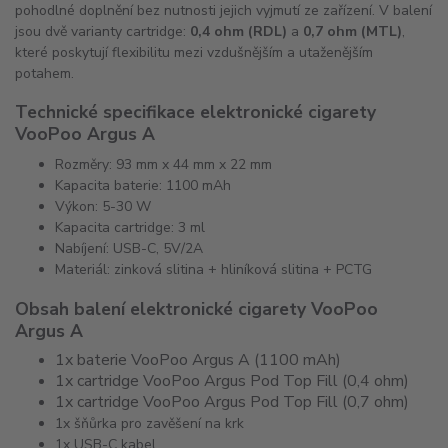
pohodlné doplnění bez nutnosti jejich vyjmutí ze zařízení. V balení
jsou dvě varianty cartridge:
0,4 ohm (RDL)
a
0,7 ohm (MTL)
,
které poskytují flexibilitu mezi vzdušnějším a utaženějším
potahem.
Technické specifikace elektronické cigarety
VooPoo Argus A
Rozměry: 93 mm x 44 mm x 22 mm
Kapacita baterie: 1100 mAh
Výkon: 5-30 W
Kapacita cartridge: 3 ml
Nabíjení: USB-C, 5V/2A
Materiál: zinková slitina + hliníková slitina + PCTG
Obsah balení elektronické cigarety VooPoo
Argus A
1x baterie VooPoo Argus A (1100 mAh)
1x cartridge VooPoo Argus Pod Top Fill (0,4 ohm)
1x cartridge VooPoo Argus Pod Top Fill (0,7 ohm)
1x šňůrka pro zavěšení na krk
1x USB-C kabel