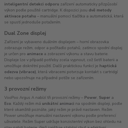
inteligentní detekci odporu
zařízení automaticky přizpůsobí
výkon podle použité cartridge. K dispozici jsou
dvě metody
aktivace potahu
– manuální pomocí tlačítka a automatická, která
se spustí jednoduše potažením.
Dual Zone displej
Zařízení je vybaveno duálním displejem – horní obrazovka
zobrazuje režim, odpor a počítadlo potahů, zatímco spodní displej
je určen pro
animace
a zobrazení výkonu a stavu baterie.
Displeje lze v případě potřeby zcela vypnout, což šetří baterii a
umožňuje diskrétní použití. Další praktickou funkcí je
haptická
odezva (vibrace)
, která vibracemi potvrzuje kontakt s cartridgí
nebo upozořnuje na případné potíže se zařízením.
3 provozní režimy
VooPoo Argus A nabízí tři provozní režimy –
Power
,
Super
a
Eco
. Každý režim má
unikátní animaci
na spodním displeji, podle
které okamžitě poznáte, jaký režim je právě nastaven. Režim
Power umožňuje manuální nastavení výkonu podle preferencí
uživatele. Režim Super udržuje konzistentní výkon bez ohledu na
stav nabití baterie, čímž zajišťuje stabilní chuť a efektivní