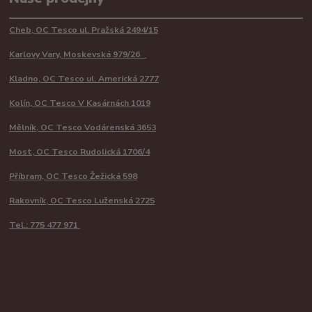
Cheb, OC Tesco ul. Pražská 2494/15
Karlovy Vary, Moskevská 979/26
Kladno, OC Tesco ul. Americká 2777
Kolín, OC Tesco V Kasárnách 1019
Mělník, OC Tesco Vodárenská 3653
Most, OC Tesco Rudolická 1706/4
Příbram, OC Tesco Žežická 598
Rakovník, OC Tesco Luženská 2725
Tel.: 775 477 971