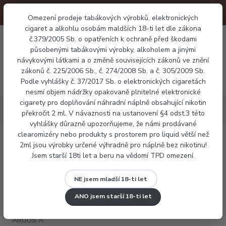
Omezení prodeje tabákových výrobků, elektronických
cigaret a alkohlu osobám maldších 18-ti let dle zákona
0
č.379/2005 Sb. o opatřeních k ochraně před škodami
0 Kč
působenými tabákovými výrobky, alkoholem a jinými
návykovými látkami a o změně souvisejících zákonů ve znění
zákonů č. 225/2006 Sb., č. 274/2008 Sb. a č. 305/2009 Sb.
Menu
Podle vyhlášky č. 37/2017 Sb. o elektronických cigaretách
nesmí objem nádržky opakovaně plnitelné elektronické
cigarety pro doplňování náhradní náplně obsahující nikotin
Elektronické cigarety
VOOPOO ARGUS A
překročit 2 ml. V návaznosti na ustanovení §4 odst.3 této
vyhlášky důrazně upozorňujeme, že námi prodávané
clearomizéry nebo produkty s prostorem pro liquid větší než
VOOPOO ARGUS A
2ml jsou výrobky určené výhradně pro náplně bez nikotinu!
Jsem starší 18ti let a beru na vědomí TPD omezení.
NE jsem mladší 18-ti let
ANO jsem starší 18-ti let