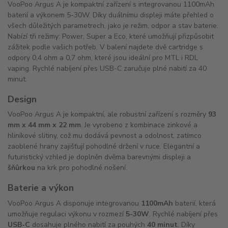
VooPoo Argus A je kompaktní zařízení s integrovanou 1100mAh
baterií a výkonem 5-30W. Díky duálnímu displeji máte přehled o
všech důležitých parametrech, jako je režim, odpor a stav baterie.
Nabízí tři režimy: Power, Super a Eco, které umožňují přizpůsobit
zážitek podle vašich potřeb. V balení najdete dvě cartridge s
odpory 0,4 ohm a 0,7 ohm, které jsou ideální pro MTL i RDL
vaping. Rychlé nabíjení přes USB-C zaručuje plné nabití za 40
minut.
Design
VooPoo Argus A je kompaktní, ale robustní zařízení s rozměry
93
mm x 44 mm x 22 mm
. Je vyrobeno z kombinace zinkové a
hliníkové slitiny, což mu dodává pevnost a odolnost, zatímco
zaoblené hrany zajišťují pohodlné držení v ruce. Elegantní a
futuristický vzhled je doplněn dvěma barevnými displeji a
šňůrkou
na krk pro pohodlné nošení.
Baterie a výkon
VooPoo Argus A disponuje integrovanou
1100mAh
baterií, která
umožňuje regulaci výkonu v rozmezí
5-30W
. Rychlé nabíjení přes
USB-C
dosahuje plného nabití za pouhých
40 minut
. Díky