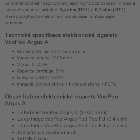
pohodlné doplnění bez nutnosti jejich vyjmutí ze zařízení. V balení
jsou dvě varianty cartridge:
0,4 ohm (RDL)
a
0,7 ohm (MTL)
,
které poskytují flexibilitu mezi vzdušnějším a utaženějším
potahem.
Technické specifikace elektronické cigarety
VooPoo Argus A
Rozměry: 93 mm x 44 mm x 22 mm
Kapacita baterie: 1100 mAh
Výkon: 5-30 W
Kapacita cartridge: 3 ml
Nabíjení: USB-C, 5V/2A
Materiál: zinková slitina + hliníková slitina + PCTG
Obsah balení elektronické cigarety VooPoo
Argus A
1x baterie VooPoo Argus A (1100 mAh)
1x cartridge VooPoo Argus Pod Top Fill (0,4 ohm)
1x cartridge VooPoo Argus Pod Top Fill (0,7 ohm)
1x šňůrka pro zavěšení na krk
1x USB-C kabel