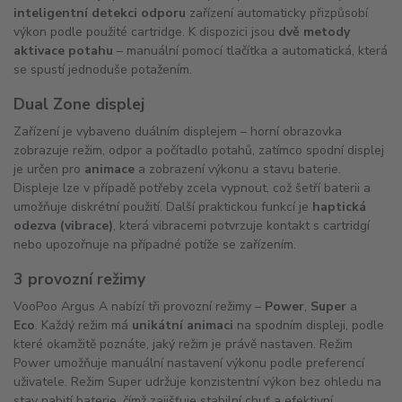
inteligentní detekci odporu
zařízení automaticky přizpůsobí
výkon podle použité cartridge. K dispozici jsou
dvě metody
aktivace potahu
– manuální pomocí tlačítka a automatická, která
se spustí jednoduše potažením.
Dual Zone displej
Zařízení je vybaveno duálním displejem – horní obrazovka
zobrazuje režim, odpor a počítadlo potahů, zatímco spodní displej
je určen pro
animace
a zobrazení výkonu a stavu baterie.
Displeje lze v případě potřeby zcela vypnout, což šetří baterii a
umožňuje diskrétní použití. Další praktickou funkcí je
haptická
odezva (vibrace)
, která vibracemi potvrzuje kontakt s cartridgí
nebo upozořnuje na případné potíže se zařízením.
3 provozní režimy
VooPoo Argus A nabízí tři provozní režimy –
Power
,
Super
a
Eco
. Každý režim má
unikátní animaci
na spodním displeji, podle
které okamžitě poznáte, jaký režim je právě nastaven. Režim
Power umožňuje manuální nastavení výkonu podle preferencí
uživatele. Režim Super udržuje konzistentní výkon bez ohledu na
stav nabití baterie, čímž zajišťuje stabilní chuť a efektivní