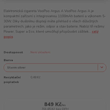
Elektronická cigareta VooPoo Argus A VooPoo Argus A je
kompaktní zařízení s integrovanou 1100mAh baterií a výkonem 5-
30W. Díky duálnímu displeji máte přehled o všech důležitých
parametrech, jako je režim, odpor a stav baterie. Nabízí tři režimy:
Power, Super a Eco, které umožňují přizpůsobit zážitek...
celý
popis
Dostupnost
Není skladem
Barva
Recyklační
0,48 Kč
poplatek
849 Kč
/
ks
701,65 Kč
bez DPH