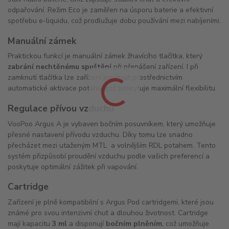
odpařování. Režim Eco je zaměřen na úsporu baterie a efektivní
spotřebu e-liquidu, což prodlužuje dobu používání mezi nabíjeními.
Manuální zámek
Praktickou funkcí je manuální zámek žhavícího tlačítka, který
zabrání nechtěnému spuštění
při přenášení zařízení. I při
zamknutí tlačítka lze zařízení používat prostřednictvím
automatické aktivace potahu, což poskytuje maximální flexibilitu.
Regulace přívou vzduchu
VooPoo Argus A je vybaven bočním posuvníkem, který umožňuje
přesné nastavení přívodu vzduchu. Díky tomu lze snadno
přecházet mezi utaženým MTL a volnějším RDL potahem. Tento
systém přizpůsobí proudění vzduchu podle vašich preferencí a
poskytuje optimální zážitek při vapování.
Cartridge
Zařízení je plně kompatibilní s Argus Pod cartridgemi, které jsou
známé pro svou intenzivní chuť a dlouhou životnost. Cartridge
mají kapacitu
3 ml
a disponují
bočním plněním
, což umožňuje