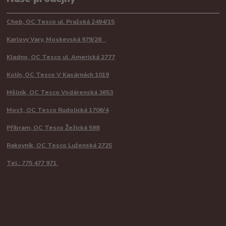
Cheb, OC Tesco ul. Pražská 2494/15
Karlovy Vary, Moskevská 979/26
Kladno, OC Tesco ul. Americká 2777
Kolín, OC Tesco V Kasárnách 1019
Mělník, OC Tesco Vodárenská 3653
Most, OC Tesco Rudolická 1706/4
Příbram, OC Tesco Žežická 598
Rakovník, OC Tesco Luženská 2725
Tel.: 775 477 971