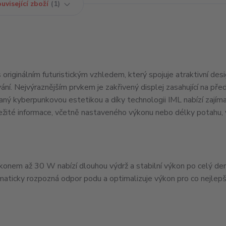
uvisející zboží
1
ginálním futuristickým vzhledem, který spojuje atraktivní desi
í. Nejvýraznějším prvkem je zakřivený displej zasahující na předn
ovaný kyberpunkovou estetikou a díky technologii IML nabízí zajím
ežité informace, včetně nastaveného výkonu nebo délky potahu, 
ýkonem až
30 W
nabízí dlouhou výdrž a stabilní výkon po celý de
maticky rozpozná odpor podu a optimalizuje výkon pro co nejlepš