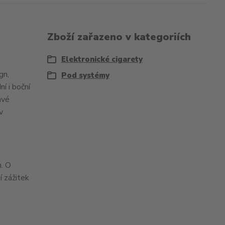
Zboží zařazeno v kategoriích
Elektronické cigarety
gn,
Pod systémy
í i boční
avé
v
n. O
í zážitek