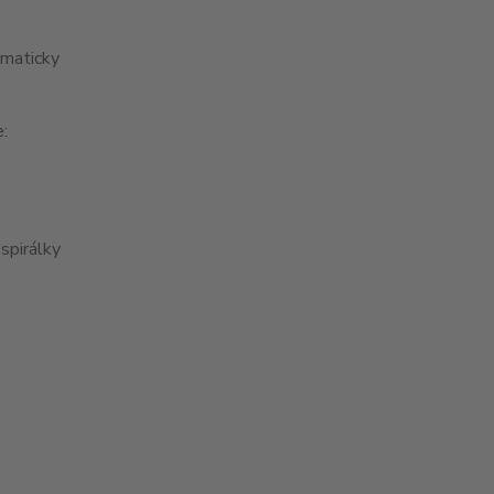
maticky
e:
spirálky