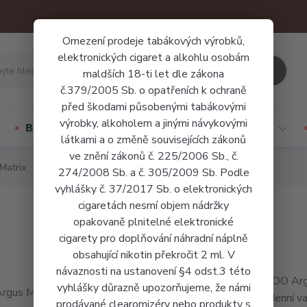
Omezení prodeje tabákových výrobků,
elektronických cigaret a alkohlu osobám
Hledat
maldších 18-ti let dle zákona
č.379/2005 Sb. o opatřeních k ochraně
před škodami působenými tabákovými
výrobky, alkoholem a jinými návykovými
Báze a příchutě
Jednorázové cigarety
látkami a o změně souvisejících zákonů
ve znění zákonů č. 225/2006 Sb., č.
Matrix
274/2008 Sb. a č. 305/2009 Sb. Podle
vyhlášky č. 37/2017 Sb. o elektronických
cigaretách nesmí objem nádržky
opakovaně plnitelné elektronické
cigarety pro doplňování náhradní náplně
obsahující nikotin překročit 2 ml. V
návaznosti na ustanovení §4 odst.3 této
VOOPOO Argus
vyhlášky důrazně upozorňujeme, že námi
každodenní v
prodávané clearomizéry nebo produkty s