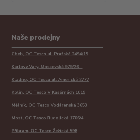
Naše prodejny
Cheb, OC Tesco ul. Pražská 2494/15
Karlovy Vary, Moskevská 979/26
Kladno, OC Tesco ul. Americká 2777
Kolín, OC Tesco V Kasárnách 1019
Mělník, OC Tesco Vodárenská 3653
Most, OC Tesco Rudolická 1706/4
Příbram, OC Tesco Žežická 598