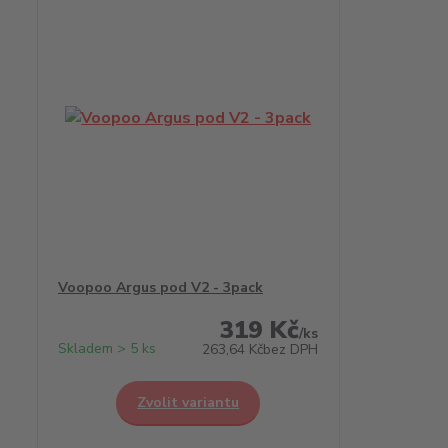
Voopoo Argus pod V2 - 3pack
319 Kč
/
ks
Skladem > 5 ks
263,64 Kč
bez DPH
Zvolit variantu