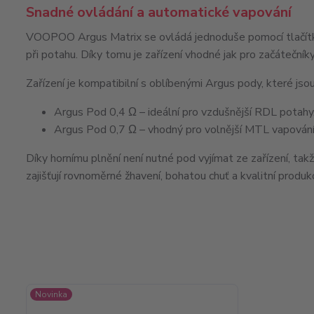
Snadné ovládání a automatické vapování
VOOPOO Argus Matrix
se ovládá jednoduše pomocí tlačít
při potahu
. Díky tomu je zařízení vhodné jak pro začátečník
Zařízení je kompatibilní s oblíbenými
Argus pody
, které js
Argus Pod 0,4 Ω
– ideální pro vzdušnější
RDL potahy
Argus Pod 0,7 Ω
– vhodný pro volnější
MTL vapován
Díky
hornímu plnění
není nutné pod vyjímat ze zařízení, takž
zajišťují rovnoměrné žhavení, bohatou chuť a kvalitní produkc
Novinka