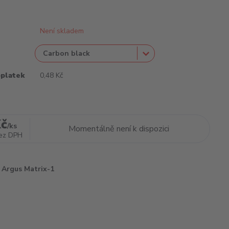
Není skladem
oplatek
0,48 Kč
Kč
/
ks
Momentálně není k dispozici
ez DPH
Argus Matrix-1