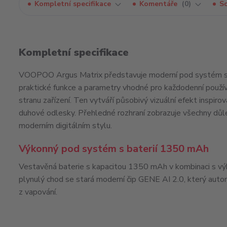
Kompletní specifikace
Komentáře
0
So
Kompletní specifikace
VOOPOO Argus Matrix představuje moderní pod systém s ori
praktické funkce a parametry vhodné pro každodenní používán
stranu zařízení. Ten vytváří působivý vizuální efekt inspir
duhové odlesky. Přehledné rozhraní zobrazuje všechny důl
moderním digitálním stylu.
Výkonný pod systém s baterií 1350 mAh
Vestavěná baterie s kapacitou
1350 mAh
v kombinaci s v
plynulý chod se stará moderní čip
GENE AI 2.0
, který auto
z vapování.