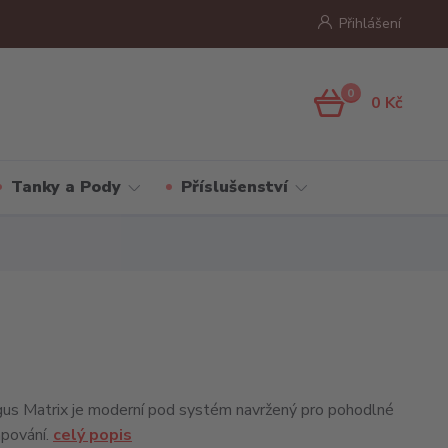
Přihlášení
0
0 Kč
Tanky a Pody
Příslušenství
 Matrix je moderní pod systém navržený pro pohodlné
apování.
celý popis