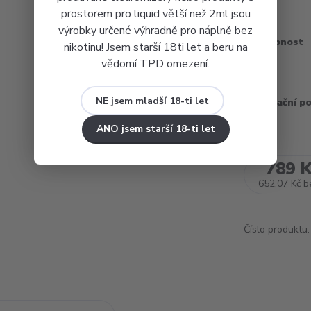
prostorem pro liquid větší než 2ml jsou
výrobky určené výhradně pro náplně bez
Dostupnost
nikotinu! Jsem starší 18ti let a beru na
vědomí TPD omezení.
Barva
NE jsem mladší 18-ti let
Recyklační p
ANO jsem starší 18-ti let
789 
652,07 Kč
b
Číslo produktu: