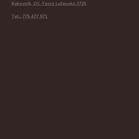
Rakovník, OC Tesco Luženská 2725
Tel.: 775 477 971