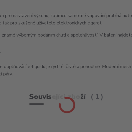
ka pro nastavení výkonu, zatímco samotné vapování probíhá
auto
y, tak pro zkušené uživatele elektronických cigaret.
ou známé výborným podáním chuti a spolehlivostí. V balení najdet
.
í
.
e doplňování e-liquidu je rychlé, čisté a pohodlné. Moderní
mesh 
i páry.
Související zboží
1