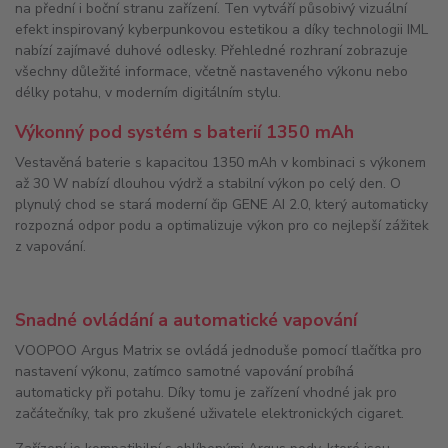
na přední i boční stranu zařízení. Ten vytváří působivý vizuální
efekt inspirovaný kyberpunkovou estetikou a díky technologii IML
nabízí zajímavé duhové odlesky. Přehledné rozhraní zobrazuje
všechny důležité informace, včetně nastaveného výkonu nebo
délky potahu, v moderním digitálním stylu.
Výkonný pod systém s baterií 1350 mAh
Vestavěná baterie s kapacitou
1350 mAh
v kombinaci s výkonem
až
30 W
nabízí dlouhou výdrž a stabilní výkon po celý den. O
plynulý chod se stará moderní čip
GENE AI 2.0
, který automaticky
rozpozná odpor podu a optimalizuje výkon pro co nejlepší zážitek
z vapování.
Snadné ovládání a automatické vapování
VOOPOO Argus Matrix
se ovládá jednoduše pomocí tlačítka pro
nastavení výkonu, zatímco samotné vapování probíhá
automaticky při potahu
. Díky tomu je zařízení vhodné jak pro
začátečníky, tak pro zkušené uživatele elektronických cigaret.