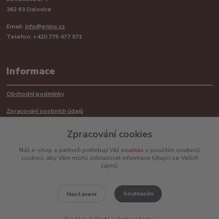
362 63 Dalovice
Email:
info@enico.cz
Telefon: +420 775 477 971
Informace
Obchodní podmínky
Zpracování osobních údajů
Reklamační řád
Zpracování cookies
Recyklace barerií
Náš e-shop a partneři potřebují Váš
souhlas
s použitím souborů
cookies, aby Vám mohli zobrazovat informace týkající se Vašich
Mimosoudní řešení sporů ADR
zájmů.
Souhlasím
Nastavení
www.enico.cz