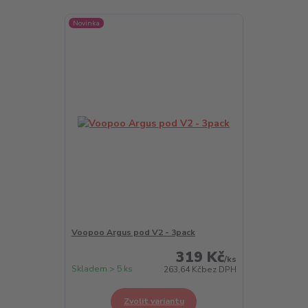
Novinka
Voopoo Argus pod V2 - 3pack
319 Kč
/
ks
Skladem > 5 ks
263,64 Kč
bez DPH
Zvolit variantu