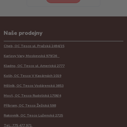
Naše prodejny
Cheb, OC Tesco ul. Pražská 2494/15
Karlovy Vary, Moskevská 979/26
Kladno, OC Tesco ul. Americká 2777
Kolín, OC Tesco V Kasárnách 1019
Mělník, OC Tesco Vodárenská 3653
Most, OC Tesco Rudolická 1706/4
Příbram, OC Tesco Žežická 598
Rakovník, OC Tesco Luženská 2725
Tel.: 775 477 971