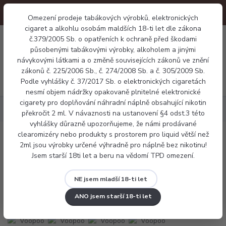
Omezení prodeje tabákových výrobků, elektronických
cigaret a alkohlu osobám maldších 18-ti let dle zákona
0
č.379/2005 Sb. o opatřeních k ochraně před škodami
0 Kč
působenými tabákovými výrobky, alkoholem a jinými
návykovými látkami a o změně souvisejících zákonů ve znění
zákonů č. 225/2006 Sb., č. 274/2008 Sb. a č. 305/2009 Sb.
Menu
Podle vyhlášky č. 37/2017 Sb. o elektronických cigaretách
nesmí objem nádržky opakovaně plnitelné elektronické
cigarety pro doplňování náhradní náplně obsahující nikotin
Elektronické cigarety
Pod systémy
Voopoo Argus Matrix
překročit 2 ml. V návaznosti na ustanovení §4 odst.3 této
vyhlášky důrazně upozorňujeme, že námi prodávané
clearomizéry nebo produkty s prostorem pro liquid větší než
Voopoo Argus Matrix
2ml jsou výrobky určené výhradně pro náplně bez nikotinu!
Jsem starší 18ti let a beru na vědomí TPD omezení.
Novinka
NE jsem mladší 18-ti let
ANO jsem starší 18-ti let