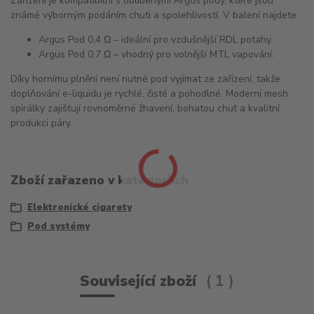
Zařízení je kompatibilní s oblíbenými
Argus pody
, které jsou
známé výborným podáním chuti a spolehlivostí. V balení najdete:
Argus Pod 0,4 Ω
– ideální pro vzdušnější
RDL potahy
.
Argus Pod 0,7 Ω
– vhodný pro volnější
MTL vapování
.
Díky
hornímu plnění
není nutné pod vyjímat ze zařízení, takže
doplňování e-liquidu je rychlé, čisté a pohodlné. Moderní
mesh
spirálky
zajišťují rovnoměrné žhavení, bohatou chuť a kvalitní
produkci páry.
Zboží zařazeno v kategoriích
Elektronické cigarety
Pod systémy
Související zboží
1