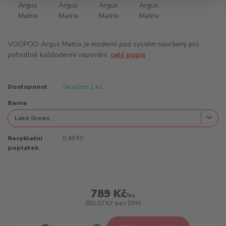
VOOPOO Argus Matrix je moderní pod systém navržený pro
pohodlné každodenní vapování.
celý popis
Dostupnost
Skladem 1 ks
Barva
Recyklační
0,48 Kč
poplatek
789 Kč
/
ks
652,07 Kč
bez DPH