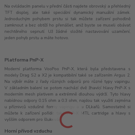
Na ovládacím panelu v přední části najdete obrovský a přehledný
TFT displej, ale také speciální dynamický manuální zámek.
Jednoduchým pohybem prstu si tak můžete zařízení pohodlně
zamknout a bez obtíží ho přenášet, aniž byste se museli obávat
nechtěného sepnutí. Už žádné složité nastavování uzamčení,
jeden pohyb prstu a máte hotovo.
Platforma PnP-X
Moderní platforma VooPoo PnP-X, která byla představena s
modely Drag S2 a X2 je kompatibilní také se zařízením Argus 2.
Na výběr máte z řady různých odporů pro různé typy vapingu.
V základním balení se potom nachází dvě žhavící hlavy PnP-X s
moderním mesh pletivem a extrémně dlouhou výdrží. Tyto hlavy
nabídnou odpory 0.15 ohm a 0.3 ohm, najdou tak využití zejména
u příznivců vzdušné formy vapingu a u DLkařů. Samostatně si
můžete k zařízení pořídit také PnP-X MTL cartridge a hlavy s
vyšším odporem pro šlukování.
Horní přívod vzduchu