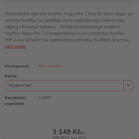
Elektronická cigareta VooPoo Argus Pro 2 Pod Kit Série Argus od
výrobce VooPoo se zaměřuje na ta nejšpičkovější zařízení pro
vaping s bohatou výbavou. Tentokrát představuje moderní
VooPoo Argus Pro 2 s kompatibilitou nové platformy VooPoo
PnP-X a s důrazem na outdoorovou estetiku. Kvalitně zpracova...
celý popis
Dostupnost
Není skladem
Barva
Recyklační
0,48 Kč
poplatek
1 149 Kč
/
ks
949,59 Kč
bez DPH