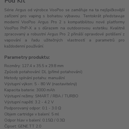
Pod Kit
Série Argus od výrobce VooPoo se zaměřuje na ta nejšpičkovější
zařízení pro vaping s bohatou výbavou. Tentokrát představuje
moderní VooPoo Argus Pro 2 s kompatibilitou nové platformy
VooPoo PnP-X a s důrazem na outdoorovou estetiku. Kvalitně
zpracovaný a robustní Argus Pro 2 přináší opravdové potěšení z
vapování a řadu užitečných vlastností a parametrů pro
každodenní používání.
Parametry produktu:
Rozměry: 127.4 x 35.5 x 29.8 mm
Způsob potahování: DL (přímé potahování)
Metody spínání potahu: manuální
Výstupní výkon: 5 - 80 W (nastavitelný)
Kapacita baterie: 3000 mAh
Výstupní režimy: SMART / RBA / TURBO
Výstupní napětí: 3.2 - 4.2 V
Podporovaný odpor: 0.1 - 3.0 Ω
Objem cartridge v balení: 5 ml
Odpor hlav v balení: 0.15Ω / 0.3Ω
Čipset: GENE.TT 2.0