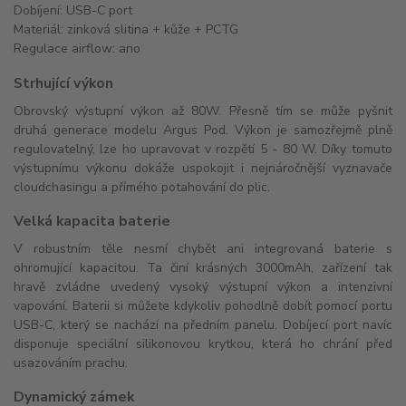
Dobíjení: USB-C port
Materiál: zinková slitina + kůže + PCTG
Regulace airflow: ano
Strhující výkon
Obrovský výstupní výkon až 80W. Přesně tím se může pyšnit
druhá generace modelu Argus Pod. Výkon je samozřejmě plně
regulovatelný, lze ho upravovat v rozpětí 5 - 80 W. Díky tomuto
výstupnímu výkonu dokáže uspokojit i nejnáročnější vyznavače
cloudchasingu a přímého potahování do plic.
Velká kapacita baterie
V robustním těle nesmí chybět ani integrovaná baterie s
ohromující kapacitou. Ta činí krásných 3000mAh, zařízení tak
hravě zvládne uvedený vysoký výstupní výkon a intenzivní
vapování. Baterii si můžete kdykoliv pohodlně dobít pomocí portu
USB-C, který se nachází na předním panelu. Dobíjecí port navíc
disponuje speciální silikonovou krytkou, která ho chrání před
usazováním prachu.
Dynamický zámek