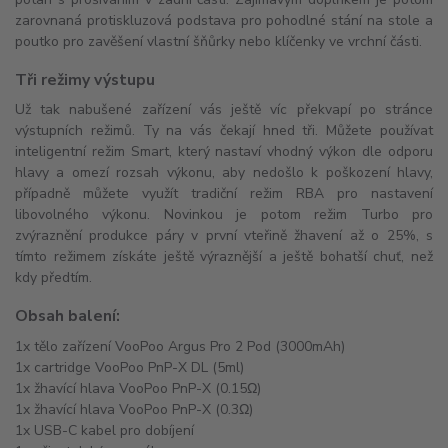
zarovnaná protiskluzová podstava pro pohodlné stání na stole a
poutko pro zavěšení vlastní šňůrky nebo klíčenky ve vrchní části.
Tři režimy výstupu
Už tak nabušené zařízení vás ještě víc překvapí po stránce
výstupních režimů. Ty na vás čekají hned tři. Můžete používat
inteligentní režim Smart, který nastaví vhodný výkon dle odporu
hlavy a omezí rozsah výkonu, aby nedošlo k poškození hlavy,
případně můžete využít tradiční režim RBA pro nastavení
libovolného výkonu. Novinkou je potom režim Turbo pro
zvýraznění produkce páry v první vteřině žhavení až o 25%, s
tímto režimem získáte ještě výraznější a ještě bohatší chuť, než
kdy předtím.
Obsah balení:
1x tělo zařízení VooPoo Argus Pro 2 Pod (3000mAh)
1x cartridge VooPoo PnP-X DL (5ml)
1x žhavící hlava VooPoo PnP-X (0.15Ω)
1x žhavící hlava VooPoo PnP-X (0.3Ω)
1x USB-C kabel pro dobíjení