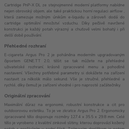
Cartridge PnP-X DL ze stejnojmenné moderní platformy nabídne
nejen obrovský objem, ale také praktickou horní regulaci airflow ,
která zamezuje možným únikům e-liquidu a zároveň dodá do
cartridge optimální množství vzduchu. Díky pečlivě navržené
konstrukci je každý potah výrazný a chuťově velmi bohatý i při
delší době používání.
Přehledné rozhraní
E-cigareta Argus Pro 2 je poháněna moderním upgradovaným
čipsetem GENE.TT 2.0, těšit se tak můžete na přehledné
uživatelské rozhraní, krásně zpracované menu a pohodlné
nastavení. Všechny potřebné parametry si dokážete na zařízení
nastavit za několik málo sekund. Vše je stručné, přehledné a
rychlé, díky čemuž je zařízení vhodné i pro naprosté začátečníky.
Originální zpracování
Maximální důraz na ergonomii, robustní konstrukce a cit pro
outdoorovou estetiku. To je ve zkratce Argus Pro 2. Ergonomicky
zpracované tělo disponuje rozměry 127.4 x 35.5 x 29.8 mm. Celé
tělo je vyrobeno z kvalitní zinkové slitiny, kterou doprovází kožený
potah s prošíváním v zadní části. Zajímavým doplňkem je potom