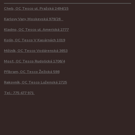
Cheb, OC Tesco ul. Pražská 2494/15
Karlovy Vary, Moskevská 979/26
Kladno, OC Tesco ul. Americká 2777
Kolín, OC Tesco V Kasárnách 1019
Mělník, OC Tesco Vodárenská 3653
Most, OC Tesco Rudolická 1706/4
Příbram, OC Tesco Žežická 598
Rakovník, OC Tesco Luženská 2725
Tel.: 775 477 971