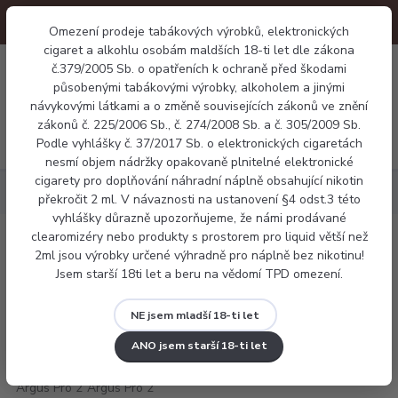
Omezení prodeje tabákových výrobků, elektronických
cigaret a alkohlu osobám maldších 18-ti let dle zákona
0
č.379/2005 Sb. o opatřeních k ochraně před škodami
0 Kč
působenými tabákovými výrobky, alkoholem a jinými
návykovými látkami a o změně souvisejících zákonů ve znění
zákonů č. 225/2006 Sb., č. 274/2008 Sb. a č. 305/2009 Sb.
Menu
Podle vyhlášky č. 37/2017 Sb. o elektronických cigaretách
nesmí objem nádržky opakovaně plnitelné elektronické
cigarety pro doplňování náhradní náplně obsahující nikotin
Elektronické cigarety
VooPoo Argus Pro 2
překročit 2 ml. V návaznosti na ustanovení §4 odst.3 této
vyhlášky důrazně upozorňujeme, že námi prodávané
clearomizéry nebo produkty s prostorem pro liquid větší než
VooPoo Argus Pro 2
2ml jsou výrobky určené výhradně pro náplně bez nikotinu!
Jsem starší 18ti let a beru na vědomí TPD omezení.
NE jsem mladší 18-ti let
ANO jsem starší 18-ti let