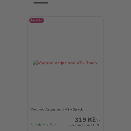
Novinka
Voopoo Argus pod V2 - 3pack
319 Kč
/
ks
Skladem > 5 ks
263,64 Kč
bez DPH