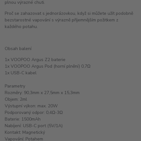
plnou výrazné chuti.
Proč se zahazovat s jednorázovkou, když si můžete užít podobně
bezstarostné vapování s výrazně příjemnějším požitkem z
každého potahu.
Obsah balení
1x VOOPOO Argus Z2 baterie
1x VOOPOO Argus Pod (horní plnění) 0,7Ω
1x USB-C kabel
Parametry
Rozměry: 90,3mm x 27,5mm x 15,3mm
Objem: 2ml
Výstupní výkon: max. 20W
Podporovaný odpor: 0,4Ω-3Ω
Baterie: 1500mAh
Nabíjení: USB-C port (5V/1A)
Kontakt: Magnetický
Vapování: Potahem