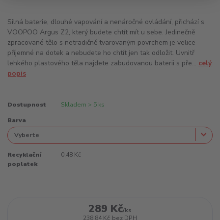
Silná baterie, dlouhé vapování a nenáročné ovládání, přichází s
VOOPOO Argus Z2, který budete chtít mít u sebe. Jedinečně
zpracované tělo s netradičně tvarovaným povrchem je velice
příjemné na dotek a nebudete ho chtít jen tak odložit. Uvnitř
lehkého plastového těla najdete zabudovanou baterii s pře...
celý
popis
Dostupnost
Skladem > 5 ks
Barva
Recyklační
0,48 Kč
poplatek
289 Kč
/
ks
238,84 Kč
bez DPH