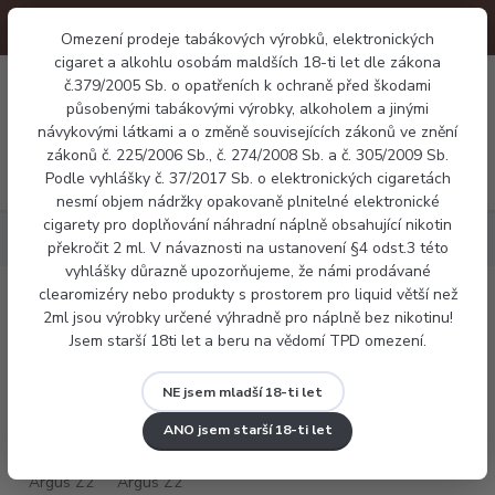
Omezení prodeje tabákových výrobků, elektronických
cigaret a alkohlu osobám maldších 18-ti let dle zákona
0
č.379/2005 Sb. o opatřeních k ochraně před škodami
0 Kč
působenými tabákovými výrobky, alkoholem a jinými
návykovými látkami a o změně souvisejících zákonů ve znění
zákonů č. 225/2006 Sb., č. 274/2008 Sb. a č. 305/2009 Sb.
Menu
Podle vyhlášky č. 37/2017 Sb. o elektronických cigaretách
nesmí objem nádržky opakovaně plnitelné elektronické
cigarety pro doplňování náhradní náplně obsahující nikotin
Elektronické cigarety
Voopoo Argus Z2
překročit 2 ml. V návaznosti na ustanovení §4 odst.3 této
vyhlášky důrazně upozorňujeme, že námi prodávané
clearomizéry nebo produkty s prostorem pro liquid větší než
Voopoo Argus Z2
2ml jsou výrobky určené výhradně pro náplně bez nikotinu!
Jsem starší 18ti let a beru na vědomí TPD omezení.
NE jsem mladší 18-ti let
ANO jsem starší 18-ti let