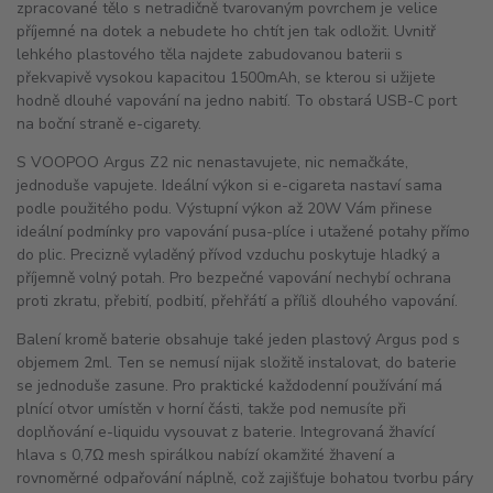
zpracované tělo s netradičně tvarovaným povrchem je velice
příjemné na dotek a nebudete ho chtít jen tak odložit. Uvnitř
lehkého plastového těla najdete zabudovanou baterii s
překvapivě vysokou kapacitou 1500mAh, se kterou si užijete
hodně dlouhé vapování na jedno nabití. To obstará USB-C port
na boční straně e-cigarety.
S VOOPOO Argus Z2 nic nenastavujete, nic nemačkáte,
jednoduše vapujete. Ideální výkon si e-cigareta nastaví sama
podle použitého podu. Výstupní výkon až 20W Vám přinese
ideální podmínky pro vapování pusa-plíce i utažené potahy přímo
do plic. Precizně vyladěný přívod vzduchu poskytuje hladký a
příjemně volný potah. Pro bezpečné vapování nechybí ochrana
proti zkratu, přebití, podbití, přehřátí a příliš dlouhého vapování.
Balení kromě baterie obsahuje také jeden plastový Argus pod s
objemem 2ml. Ten se nemusí nijak složitě instalovat, do baterie
se jednoduše zasune. Pro praktické každodenní používání má
plnící otvor umístěn v horní části, takže pod nemusíte při
doplňování e-liquidu vysouvat z baterie. Integrovaná žhavící
hlava s 0,7Ω mesh spirálkou nabízí okamžité žhavení a
rovnoměrné odpařování náplně, což zajišťuje bohatou tvorbu páry