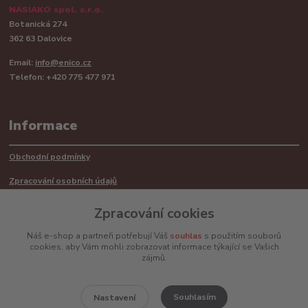
NASIAKO spol. s.r.o.
Botanická 274
362 63 Dalovice
Email:
info@enico.cz
Telefon: +420 775 477 971
Informace
Obchodní podmínky
Zpracování osobních údajů
Reklamační řád
Zpracování cookies
Recyklace barerií
Náš e-shop a partneři potřebují Váš
souhlas
s použitím souborů
cookies, aby Vám mohli zobrazovat informace týkající se Vašich
Mimosoudní řešení sporů ADR
zájmů.
Souhlasím
Nastavení