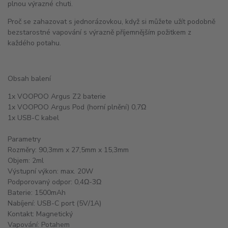
plnou výrazné chuti.
Proč se zahazovat s jednorázovkou, když si můžete užít podobně
bezstarostné vapování s výrazně příjemnějším požitkem z
každého potahu.
Obsah balení
1x VOOPOO Argus Z2 baterie
1x VOOPOO Argus Pod (horní plnění) 0,7Ω
1x USB-C kabel
Parametry
Rozměry: 90,3mm x 27,5mm x 15,3mm
Objem: 2ml
Výstupní výkon: max. 20W
Podporovaný odpor: 0,4Ω-3Ω
Baterie: 1500mAh
Nabíjení: USB-C port (5V/1A)
Kontakt: Magnetický
Vapování: Potahem