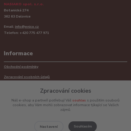
NASIAKO spol. s.r.o.
Botanická 274
362 63 Dalovice
Email:
info@enico.cz
Telefon: +420 775 477 971
Informace
Obchodní podmínky
Zpracování osobních údajů
Reklamační řád
Zpracování cookies
Recyklace barerií
Náš e-shop a partneři potřebují Váš
souhlas
s použitím souborů
cookies, aby Vám mohli zobrazovat informace týkající se Vašich
Mimosoudní řešení sporů ADR
zájmů.
Souhlasím
Nastavení