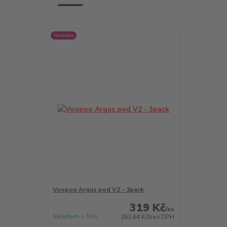
Novinka
Voopoo Argus pod V2 - 3pack
319 Kč
/
ks
Skladem > 5 ks
263,64 Kč
bez DPH