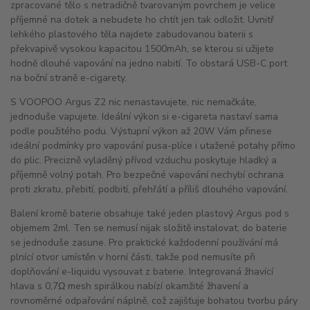
zpracované tělo s netradičně tvarovaným povrchem je velice
příjemné na dotek a nebudete ho chtít jen tak odložit. Uvnitř
lehkého plastového těla najdete zabudovanou baterii s
překvapivě vysokou kapacitou 1500mAh, se kterou si užijete
hodně dlouhé vapování na jedno nabití. To obstará USB-C port
na boční straně e-cigarety.
S VOOPOO Argus Z2 nic nenastavujete, nic nemačkáte,
jednoduše vapujete. Ideální výkon si e-cigareta nastaví sama
podle použitého podu. Výstupní výkon až 20W Vám přinese
ideální podmínky pro vapování pusa-plíce i utažené potahy přímo
do plic. Precizně vyladěný přívod vzduchu poskytuje hladký a
příjemně volný potah. Pro bezpečné vapování nechybí ochrana
proti zkratu, přebití, podbití, přehřátí a příliš dlouhého vapování.
Balení kromě baterie obsahuje také jeden plastový Argus pod s
objemem 2ml. Ten se nemusí nijak složitě instalovat, do baterie
se jednoduše zasune. Pro praktické každodenní používání má
plnící otvor umístěn v horní části, takže pod nemusíte při
doplňování e-liquidu vysouvat z baterie. Integrovaná žhavící
hlava s 0,7Ω mesh spirálkou nabízí okamžité žhavení a
rovnoměrné odpařování náplně, což zajišťuje bohatou tvorbu páry