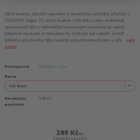
Silná baterie, dlouhé vapování a nenáročné ovládání, přichází s
VOOPOO Argus Z2, který budete chtít mít u sebe. Jedinečně
zpracované tělo s netradičně tvarovaným povrchem je velice
příjemné na dotek a nebudete ho chtít jen tak odložit. Uvnitř
lehkého plastového těla najdete zabudovanou baterii s pře...
celý
popis
Dostupnost
Skladem > 5 ks
Barva
Recyklační
0,48 Kč
poplatek
289 Kč
/
ks
238,84 Kč
bez DPH