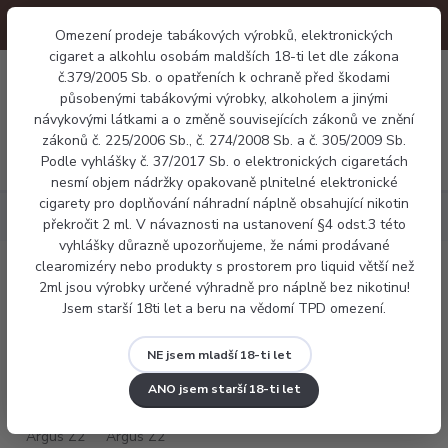
Omezení prodeje tabákových výrobků, elektronických
cigaret a alkohlu osobám maldších 18-ti let dle zákona
0
č.379/2005 Sb. o opatřeních k ochraně před škodami
0 Kč
působenými tabákovými výrobky, alkoholem a jinými
návykovými látkami a o změně souvisejících zákonů ve znění
zákonů č. 225/2006 Sb., č. 274/2008 Sb. a č. 305/2009 Sb.
Menu
Podle vyhlášky č. 37/2017 Sb. o elektronických cigaretách
nesmí objem nádržky opakovaně plnitelné elektronické
cigarety pro doplňování náhradní náplně obsahující nikotin
Elektronické cigarety
Voopoo Argus Z2
překročit 2 ml. V návaznosti na ustanovení §4 odst.3 této
vyhlášky důrazně upozorňujeme, že námi prodávané
clearomizéry nebo produkty s prostorem pro liquid větší než
Voopoo Argus Z2
2ml jsou výrobky určené výhradně pro náplně bez nikotinu!
Jsem starší 18ti let a beru na vědomí TPD omezení.
NE jsem mladší 18-ti let
ANO jsem starší 18-ti let