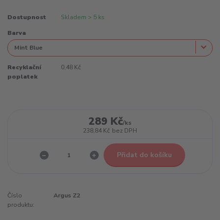
Dostupnost
Skladem > 5 ks
Barva
Recyklační
0,48 Kč
poplatek
289 Kč
/
ks
238,84 Kč
bez DPH
Přidat do košíku
Číslo
Argus Z2
produktu: