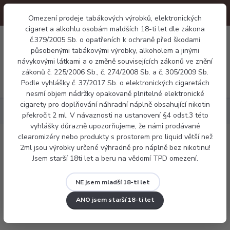
Omezení prodeje tabákových výrobků, elektronických
cigaret a alkohlu osobám maldších 18-ti let dle zákona
0
č.379/2005 Sb. o opatřeních k ochraně před škodami
0 Kč
působenými tabákovými výrobky, alkoholem a jinými
návykovými látkami a o změně souvisejících zákonů ve znění
zákonů č. 225/2006 Sb., č. 274/2008 Sb. a č. 305/2009 Sb.
Menu
Podle vyhlášky č. 37/2017 Sb. o elektronických cigaretách
nesmí objem nádržky opakovaně plnitelné elektronické
cigarety pro doplňování náhradní náplně obsahující nikotin
Elektronické cigarety
Voopoo Argus Z2
překročit 2 ml. V návaznosti na ustanovení §4 odst.3 této
vyhlášky důrazně upozorňujeme, že námi prodávané
clearomizéry nebo produkty s prostorem pro liquid větší než
Voopoo Argus Z2
2ml jsou výrobky určené výhradně pro náplně bez nikotinu!
Jsem starší 18ti let a beru na vědomí TPD omezení.
NE jsem mladší 18-ti let
ANO jsem starší 18-ti let