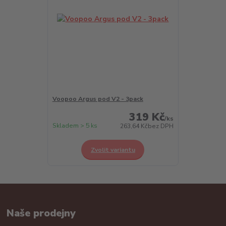
Voopoo Argus pod V2 - 3pack
319 Kč
/
ks
Skladem > 5 ks
263,64 Kč
bez DPH
Zvolit variantu
Naše prodejny