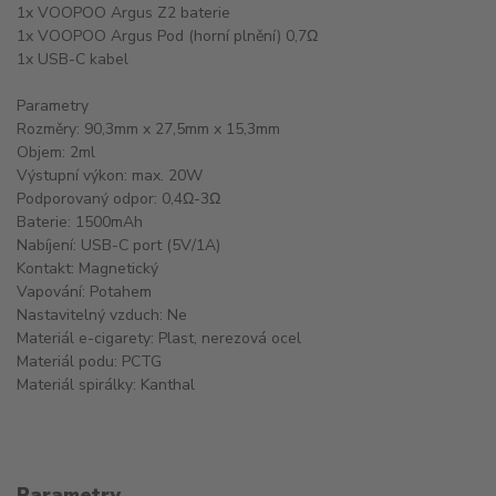
1x VOOPOO Argus Z2 baterie
1x VOOPOO Argus Pod (horní plnění) 0,7Ω
1x USB-C kabel
Parametry
Rozměry: 90,3mm x 27,5mm x 15,3mm
Objem: 2ml
Výstupní výkon: max. 20W
Podporovaný odpor: 0,4Ω-3Ω
Baterie: 1500mAh
Nabíjení: USB-C port (5V/1A)
Kontakt: Magnetický
Vapování: Potahem
Nastavitelný vzduch: Ne
Materiál e-cigarety: Plast, nerezová ocel
Materiál podu: PCTG
Materiál spirálky: Kanthal
Parametry