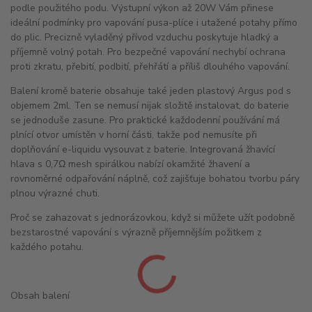
podle použitého podu. Výstupní výkon až 20W Vám přinese
ideální podmínky pro vapování pusa-plíce i utažené potahy přímo
do plic. Precizně vyladěný přívod vzduchu poskytuje hladký a
příjemně volný potah. Pro bezpečné vapování nechybí ochrana
proti zkratu, přebití, podbití, přehřátí a příliš dlouhého vapování.
Balení kromě baterie obsahuje také jeden plastový Argus pod s
objemem 2ml. Ten se nemusí nijak složitě instalovat, do baterie
se jednoduše zasune. Pro praktické každodenní používání má
plnící otvor umístěn v horní části, takže pod nemusíte při
doplňování e-liquidu vysouvat z baterie. Integrovaná žhavící
hlava s 0,7Ω mesh spirálkou nabízí okamžité žhavení a
rovnoměrné odpařování náplně, což zajišťuje bohatou tvorbu páry
plnou výrazné chuti.
Proč se zahazovat s jednorázovkou, když si můžete užít podobně
bezstarostné vapování s výrazně příjemnějším požitkem z
každého potahu.
Obsah balení