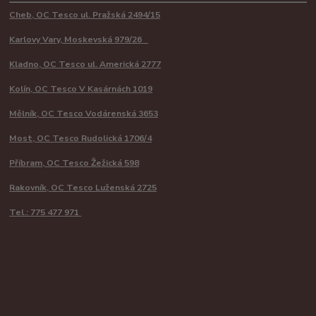
Cheb, OC Tesco ul. Pražská 2494/15
Karlovy Vary, Moskevská 979/26
Kladno, OC Tesco ul. Americká 2777
Kolín, OC Tesco V Kasárnách 1019
Mělník, OC Tesco Vodárenská 3653
Most, OC Tesco Rudolická 1706/4
Příbram, OC Tesco Žežická 598
Rakovník, OC Tesco Luženská 2725
Tel.: 775 477 971