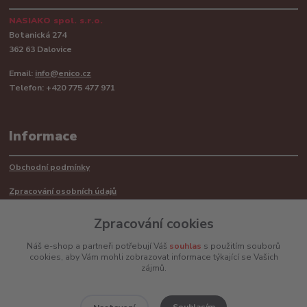
NASIAKO spol. s.r.o.
Botanická 274
362 63 Dalovice
Email:
info@enico.cz
Telefon: +420 775 477 971
Informace
Obchodní podmínky
Zpracování osobních údajů
Reklamační řád
Zpracování cookies
Recyklace barerií
Náš e-shop a partneři potřebují Váš
souhlas
s použitím souborů
cookies, aby Vám mohli zobrazovat informace týkající se Vašich
Mimosoudní řešení sporů ADR
zájmů.