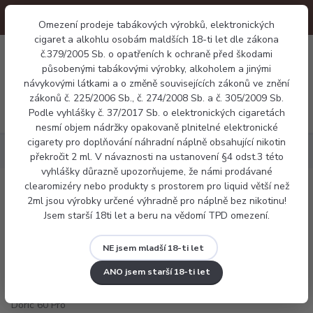
Omezení prodeje tabákových výrobků, elektronických
cigaret a alkohlu osobám maldších 18-ti let dle zákona
0
č.379/2005 Sb. o opatřeních k ochraně před škodami
0 Kč
působenými tabákovými výrobky, alkoholem a jinými
návykovými látkami a o změně souvisejících zákonů ve znění
zákonů č. 225/2006 Sb., č. 274/2008 Sb. a č. 305/2009 Sb.
Menu
Podle vyhlášky č. 37/2017 Sb. o elektronických cigaretách
nesmí objem nádržky opakovaně plnitelné elektronické
cigarety pro doplňování náhradní náplně obsahující nikotin
Elektronické cigarety
VooPoo Doric 60 Pro
překročit 2 ml. V návaznosti na ustanovení §4 odst.3 této
vyhlášky důrazně upozorňujeme, že námi prodávané
clearomizéry nebo produkty s prostorem pro liquid větší než
VooPoo Doric 60 Pro
2ml jsou výrobky určené výhradně pro náplně bez nikotinu!
Jsem starší 18ti let a beru na vědomí TPD omezení.
NE jsem mladší 18-ti let
ANO jsem starší 18-ti let