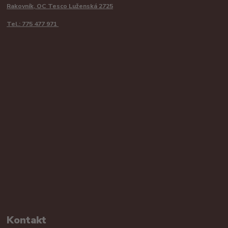
Rakovník, OC Tesco Luženská 2725
Tel.: 775 477 971
Kontakt