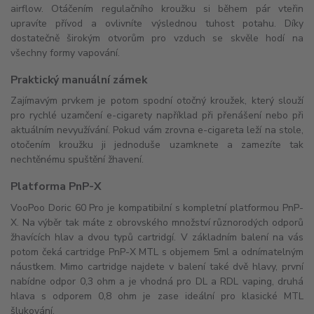
airflow. Otáčením regulačního kroužku si během pár vteřin
upravíte přívod a ovlivníte výslednou tuhost potahu. Díky
dostatečně širokým otvorům pro vzduch se skvěle hodí na
všechny formy vapování.
Praktický manuální zámek
Zajímavým prvkem je potom spodní otočný kroužek, který slouží
pro rychlé uzamčení e-cigarety například při přenášení nebo při
aktuálním nevyužívání. Pokud vám zrovna e-cigareta leží na stole,
otočením kroužku ji jednoduše uzamknete a zamezíte tak
nechtěnému spuštění žhavení.
Platforma PnP-X
VooPoo Doric 60 Pro je kompatibilní s kompletní platformou PnP-
X. Na výběr tak máte z obrovského množství různorodých odporů
žhavících hlav a dvou typů cartridgí. V základním balení na vás
potom čeká cartridge PnP-X MTL s objemem 5ml a odnímatelným
náustkem. Mimo cartridge najdete v balení také dvě hlavy, první
nabídne odpor 0,3 ohm a je vhodná pro DL a RDL vaping, druhá
hlava s odporem 0,8 ohm je zase ideální pro klasické MTL
šlukování.