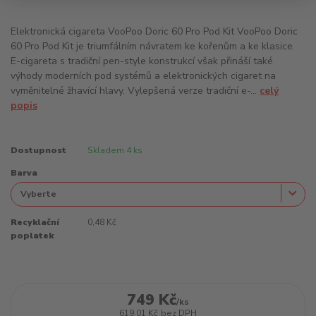
Elektronická cigareta VooPoo Doric 60 Pro Pod Kit VooPoo Doric
60 Pro Pod Kit je triumfálním návratem ke kořenům a ke klasice.
E-cigareta s tradiční pen-style konstrukcí však přináší také
výhody moderních pod systémů a elektronických cigaret na
vyměnitelné žhavící hlavy. Vylepšená verze tradiční e-...
celý
popis
Dostupnost
Skladem 4 ks
Barva
Recyklační
0,48 Kč
poplatek
749 Kč
/
ks
619,01 Kč
bez DPH