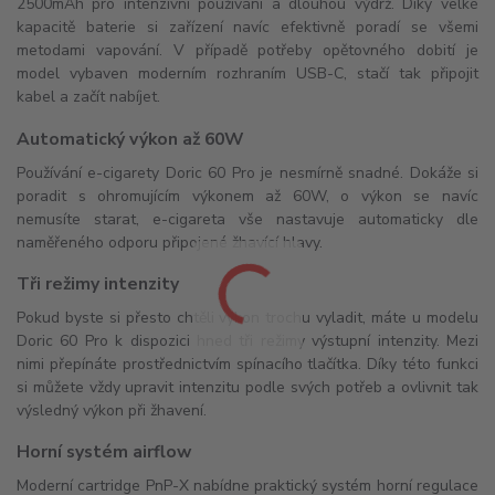
2500mAh pro intenzivní používání a dlouhou výdrž. Díky velké
kapacitě baterie si zařízení navíc efektivně poradí se všemi
metodami vapování. V případě potřeby opětovného dobití je
model vybaven moderním rozhraním USB-C, stačí tak připojit
kabel a začít nabíjet.
Automatický výkon až 60W
Používání e-cigarety Doric 60 Pro je nesmírně snadné. Dokáže si
poradit s ohromujícím výkonem až 60W, o výkon se navíc
nemusíte starat, e-cigareta vše nastavuje automaticky dle
naměřeného odporu připojené žhavící hlavy.
Tři režimy intenzity
Pokud byste si přesto chtěli výkon trochu vyladit, máte u modelu
Doric 60 Pro k dispozici hned tři režimy výstupní intenzity. Mezi
nimi přepínáte prostřednictvím spínacího tlačítka. Díky této funkci
si můžete vždy upravit intenzitu podle svých potřeb a ovlivnit tak
výsledný výkon při žhavení.
Horní systém airflow
Moderní cartridge PnP-X nabídne praktický systém horní regulace