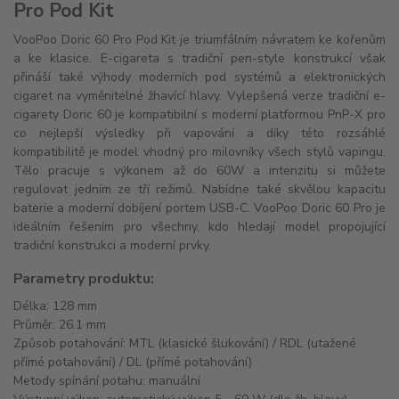
Pro Pod Kit
VooPoo Doric 60 Pro Pod Kit je triumfálním návratem ke kořenům
a ke klasice. E-cigareta s tradiční pen-style konstrukcí však
přináší také výhody moderních pod systémů a elektronických
cigaret na vyměnitelné žhavící hlavy. Vylepšená verze tradiční e-
cigarety Doric 60 je kompatibilní s moderní platformou PnP-X pro
co nejlepší výsledky při vapování a díky této rozsáhlé
kompatibilitě je model vhodný pro milovníky všech stylů vapingu.
Tělo pracuje s výkonem až do 60W a intenzitu si můžete
regulovat jedním ze tří režimů. Nabídne také skvělou kapacitu
baterie a moderní dobíjení portem USB-C. VooPoo Doric 60 Pro je
ideálním řešením pro všechny, kdo hledají model propojující
tradiční konstrukci a moderní prvky.
Parametry produktu:
Délka: 128 mm
Průměr: 26.1 mm
Způsob potahování: MTL (klasické šlukování) / RDL (utažené
přímé potahování) / DL (přímé potahování)
Metody spínání potahu: manuální