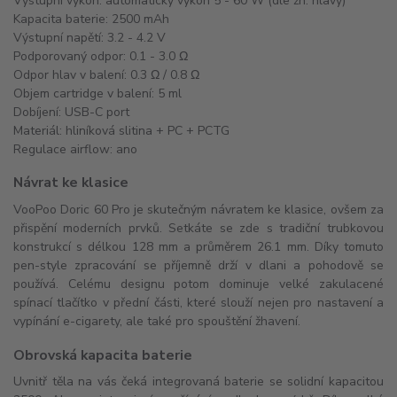
Výstupní výkon: automatický výkon 5 - 60 W (dle žh. hlavy)
Kapacita baterie: 2500 mAh
Výstupní napětí: 3.2 - 4.2 V
Podporovaný odpor: 0.1 - 3.0 Ω
Odpor hlav v balení: 0.3 Ω / 0.8 Ω
Objem cartridge v balení: 5 ml
Dobíjení: USB-C port
Materiál: hliníková slitina + PC + PCTG
Regulace airflow: ano
Návrat ke klasice
VooPoo Doric 60 Pro je skutečným návratem ke klasice, ovšem za
přispění moderních prvků. Setkáte se zde s tradiční trubkovou
konstrukcí s délkou 128 mm a průměrem 26.1 mm. Díky tomuto
pen-style zpracování se příjemně drží v dlani a pohodově se
používá. Celému designu potom dominuje velké zakulacené
spínací tlačítko v přední části, které slouží nejen pro nastavení a
vypínání e-cigarety, ale také pro spouštění žhavení.
Obrovská kapacita baterie
Uvnitř těla na vás čeká integrovaná baterie se solidní kapacitou