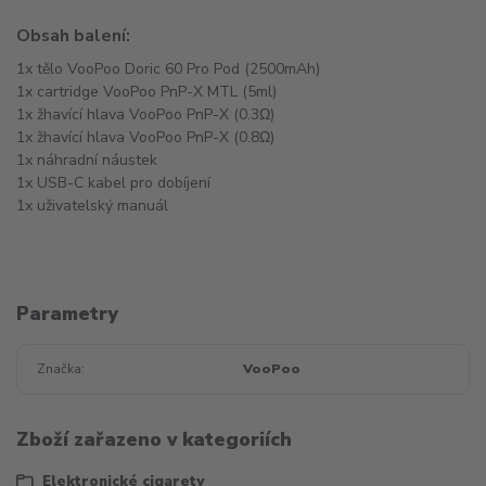
Obsah balení:
1x tělo VooPoo Doric 60 Pro Pod (2500mAh)
1x cartridge VooPoo PnP-X MTL (5ml)
1x žhavící hlava VooPoo PnP-X (0.3Ω)
1x žhavící hlava VooPoo PnP-X (0.8Ω)
1x náhradní náustek
1x USB-C kabel pro dobíjení
1x uživatelský manuál
Parametry
Značka
VooPoo
Zboží zařazeno v kategoriích
Elektronické cigarety