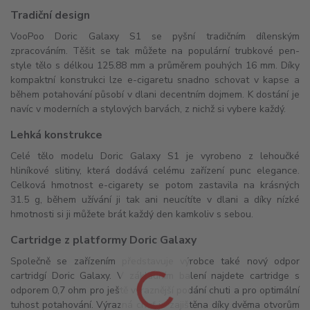
Tradiční design
VooPoo Doric Galaxy S1 se pyšní tradičním dílenským
zpracováním. Těšit se tak můžete na populární trubkové pen-
style tělo s délkou 125.88 mm a průměrem pouhých 16 mm. Díky
kompaktní konstrukci lze e-cigaretu snadno schovat v kapse a
během potahování působí v dlani decentním dojmem. K dostání je
navíc v moderních a stylových barvách, z nichž si vybere každý.
Lehká konstrukce
Celé tělo modelu Doric Galaxy S1 je vyrobeno z lehoučké
hliníkové slitiny, která dodává celému zařízení punc elegance.
Celková hmotnost e-cigarety se potom zastavila na krásných
31.5 g, během užívání ji tak ani neucítíte v dlani a díky nízké
hmotnosti si ji můžete brát každý den kamkoliv s sebou.
Cartridge z platformy Doric Galaxy
Společně se zařízením představuje výrobce také nový odpor
cartridgí Doric Galaxy. V základním balení najdete cartridge s
odporem 0,7 ohm pro ještě výraznější podání chuti a pro optimální
tuhost potahování. Výrazná chuť je zajištěna díky dvěma otvorům