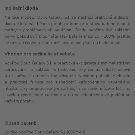
Indikační dioda
Na těle modelu Doric Galaxy S1 se nachází praktická indikační
dioda, která vás během potahu informuje o stavu baterie nebo o
možných problémech při používání. Dioda nabídne dvě základní
barvy, pokud svítí bíle, máte stav baterie mezi 20 - 100%, jestliže
se rozsvítí červená dioda, měli byste pomýšlet na brzké dobití.
Vhodné pro začínající uživatele
VooPoo Doric Galaxy S1 je praktická e-cigareta s minimalistickým
zpracováním a základními funkcemi, díky čemuž dokáže oslovit
také začínající a nenáročné uživatele. Nabídne pohodlí, efektivitu
a praktické funkce pro usnadnění každodenního vaperského
rituálu. Díky propracovaným cartridgím se navíc můžete těšit na
skvělou výdrž jedné cartridge a na perfektní chuťové podání při
každém potahu.
Obsah balení:
1x tělo VooPoo Doric Galaxy S1 (800mAh)