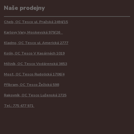
Naše prodejny
Cheb, OC Tesco ul. Pražská 2494/15
Karlovy Vary, Moskevská 979/26
Kladno, OC Tesco ul. Americká 2777
Kolín, OC Tesco V Kasárnách 1019
Mělník, OC Tesco Vodárenská 3653
Most, OC Tesco Rudolická 1706/4
Příbram, OC Tesco Žežická 598
Rakovník, OC Tesco Luženská 2725
Tel.: 775 477 971