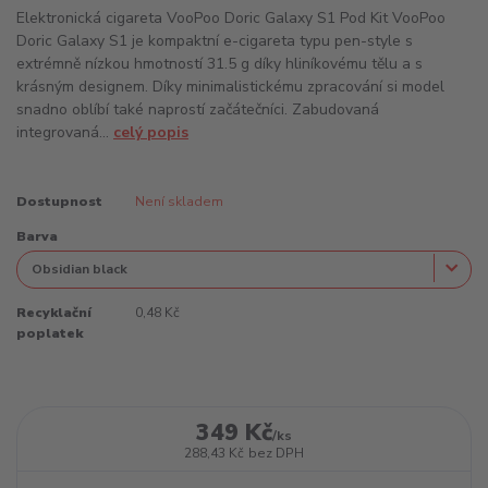
Elektronická cigareta VooPoo Doric Galaxy S1 Pod Kit VooPoo
Doric Galaxy S1 je kompaktní e-cigareta typu pen-style s
extrémně nízkou hmotností 31.5 g díky hliníkovému tělu a s
krásným designem. Díky minimalistickému zpracování si model
snadno oblíbí také naprostí začátečníci. Zabudovaná
integrovaná...
celý popis
Dostupnost
Není skladem
Barva
Recyklační
0,48 Kč
poplatek
349 Kč
/
ks
288,43 Kč
bez DPH