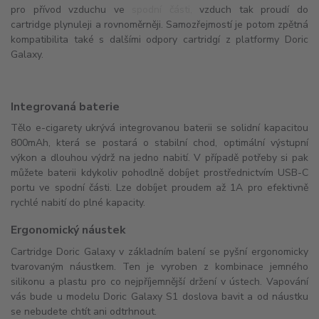
pro přívod vzduchu ve spodní části, vzduch tak proudí do
cartridge plynuleji a rovnoměrněji. Samozřejmostí je potom zpětná
kompatibilita také s dalšími odpory cartridgí z platformy Doric
Galaxy.
Integrovaná baterie
Tělo e-cigarety ukrývá integrovanou baterii se solidní kapacitou
800mAh, která se postará o stabilní chod, optimální výstupní
výkon a dlouhou výdrž na jedno nabití. V případě potřeby si pak
můžete baterii kdykoliv pohodlně dobíjet prostřednictvím USB-C
portu ve spodní části. Lze dobíjet proudem až 1A pro efektivně
rychlé nabití do plné kapacity.
Ergonomický náustek
Cartridge Doric Galaxy v základním balení se pyšní ergonomicky
tvarovaným náustkem. Ten je vyroben z kombinace jemného
silikonu a plastu pro co nejpříjemnější držení v ústech. Vapování
vás bude u modelu Doric Galaxy S1 doslova bavit a od náustku
se nebudete chtít ani odtrhnout.