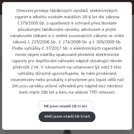
Omezení prodeje tabákových výrobků, elektronických
cigaret a alkohlu osobám maldších 18-ti let dle zákona
0
č.379/2005 Sb. o opatřeních k ochraně před škodami
0 Kč
působenými tabákovými výrobky, alkoholem a jinými
návykovými látkami a o změně souvisejících zákonů ve znění
zákonů č. 225/2006 Sb., č. 274/2008 Sb. a č. 305/2009 Sb.
Menu
Podle vyhlášky č. 37/2017 Sb. o elektronických cigaretách
nesmí objem nádržky opakovaně plnitelné elektronické
cigarety pro doplňování náhradní náplně obsahující nikotin
Elektronické cigarety
Pod systémy
VooPoo Doric Galaxy
překročit 2 ml. V návaznosti na ustanovení §4 odst.3 této
S1 Pod Kit
vyhlášky důrazně upozorňujeme, že námi prodávané
clearomizéry nebo produkty s prostorem pro liquid větší než
2ml jsou výrobky určené výhradně pro náplně bez nikotinu!
VooPoo Doric Galaxy S1 Pod Kit
Jsem starší 18ti let a beru na vědomí TPD omezení.
NE jsem mladší 18-ti let
ANO jsem starší 18-ti let