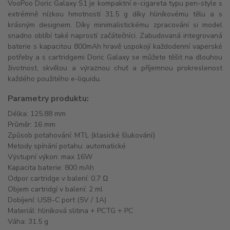
VooPoo Doric Galaxy S1 je kompaktní e-cigareta typu pen-style s
extrémně nízkou hmotností 31.5 g díky hliníkovému tělu a s
krásným designem. Díky minimalistickému zpracování si model
snadno oblíbí také naprostí začátečníci. Zabudovaná integrovaná
baterie s kapacitou 800mAh hravě uspokojí každodenní vaperské
potřeby a s cartridgemi Doric Galaxy se můžete těšit na dlouhou
životnost, skvělou a výraznou chuť a příjemnou prokreslenost
každého použitého e-liquidu.
Parametry produktu:
Délka: 125.88 mm
Průměr: 16 mm
Způsob potahování: MTL (klasické šlukování)
Metody spínání potahu: automatické
Výstupní výkon: max 16W
Kapacita baterie: 800 mAh
Odpor cartridge v balení: 0.7 Ω
Objem cartridgí v balení: 2 ml
Dobíjení: USB-C port (5V / 1A)
Materiál: hliníková slitina + PCTG + PC
Váha: 31.5 g