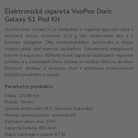
Elektronická cigareta VooPoo Doric
Galaxy S1 Pod Kit
VooPoo Doric Galaxy S1 je kompaktní e-cigareta typu pen-style s
extrémně nízkou hmotností 31.5 g díky hliníkovému tělu a s
krásným designem. Díky minimalistickému zpracování si model
snadno oblíbí také naprostí začátečníci. Zabudovaná integrovaná
baterie s kapacitou 800mAh hravě uspokojí každodenní vaperské
potřeby a s cartridgemi Doric Galaxy se můžete těšit na dlouhou
životnost, skvělou a výraznou chuť a příjemnou prokreslenost
každého použitého e-liquidu.
Parametry produktu:
Délka: 125.88 mm
Průměr: 16 mm
Způsob potahování: MTL (klasické šlukování)
Metody spínání potahu: automatické
Výstupní výkon: max 16W
Kapacita baterie: 800 mAh
Odpor cartridge v balení: 0.7 Ω