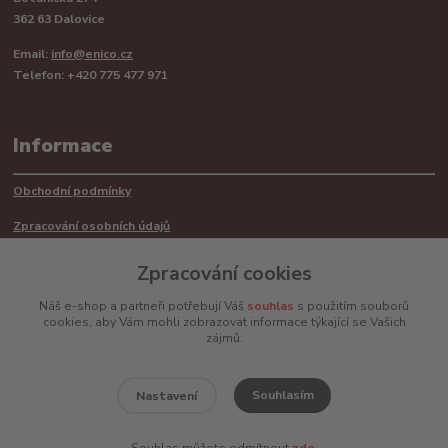
362 63 Dalovice
Email:
info@enico.cz
Telefon: +420 775 477 971
Informace
Obchodní podmínky
Zpracování osobních údajů
Reklamační řád
Zpracování cookies
Recyklace barerií
Náš e-shop a partneři potřebují Váš
souhlas
s použitím souborů
cookies, aby Vám mohli zobrazovat informace týkající se Vašich
Mimosoudní řešení sporů ADR
zájmů.
Souhlasím
Nastavení
www.enico.cz
Souhlas můžete odmítnout
zde
.