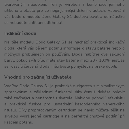
tvarovaným náustkem. Ten je vyroben z kombinace jemného
silikonu a plastu pro co nejpříjemnější držení v ústech. Vapování
vás bude u modelu Doric Galaxy S1 doslova bavit a od náustku
se nebudete chtít ani odtrhnout.
Indikační dioda
Na těle modelu Doric Galaxy S1 se nachází praktická indikační
dioda, která vás během potahu informuje o stavu baterie nebo o
možných problémech při používání. Dioda nabídne dvě základní
barvy, pokud svítí bíle, máte stav baterie mezi 20 - 100%, jestliže
se rozsvítí červená dioda, měli byste pomýšlet na brzké dobití.
Vhodné pro začínající uživatele
VooPoo Doric Galaxy S1 je praktická e-cigareta s minimalistickým
zpracováním a základními funkcemi, díky čemuž dokáže oslovit
také začínající a nenáročné uživatele. Nabídne pohodlí, efektivitu
a praktické funkce pro usnadnění každodenního vaperského
rituálu. Díky propracovaným cartridgím se navíc můžete těšit na
skvělou výdrž jedné cartridge a na perfektní chuťové podání při
každém potahu.