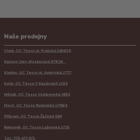
Naše prodejny
Cheb, OC Tesco ul. Pražská 2494/15
Karlovy Vary, Moskevská 979/26
Kladno, OC Tesco ul. Americká 2777
Kolín, OC Tesco V Kasárnách 1019
Mělník, OC Tesco Vodárenská 3653
Most, OC Tesco Rudolická 1706/4
Příbram, OC Tesco Žežická 598
Rakovník, OC Tesco Luženská 2725
Tel.: 775 477 971