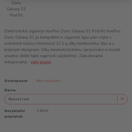
Elektronická cigareta VooPoo Doric Galaxy S1 Pod Kit VooPoo
Doric Galaxy S1 je kompaktní e-cigareta typu pen-style s
extrémně nízkou hmotností 31.5 g díky hliníkovému tělu a s
krásným designem. Díky minimalistickému zpracování si model
snadno oblíbí také naprostí začátečníci. Zabudovaná
integrovaná...
celý popis
Dostupnost
Není skladem
Barva
Recyklační
0,48 Kč
poplatek