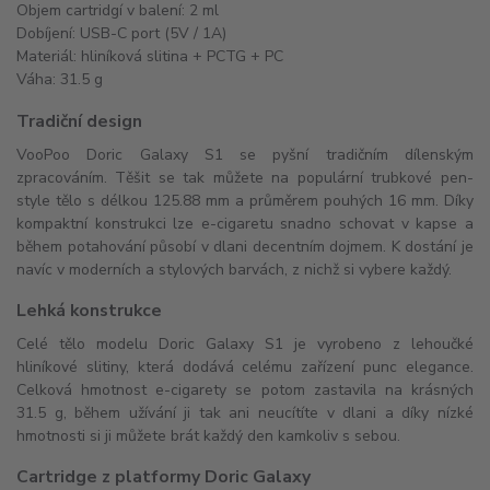
Objem cartridgí v balení: 2 ml
Dobíjení: USB-C port (5V / 1A)
Materiál: hliníková slitina + PCTG + PC
Váha: 31.5 g
Tradiční design
VooPoo Doric Galaxy S1 se pyšní tradičním dílenským
zpracováním. Těšit se tak můžete na populární trubkové pen-
style tělo s délkou 125.88 mm a průměrem pouhých 16 mm. Díky
kompaktní konstrukci lze e-cigaretu snadno schovat v kapse a
během potahování působí v dlani decentním dojmem. K dostání je
navíc v moderních a stylových barvách, z nichž si vybere každý.
Lehká konstrukce
Celé tělo modelu Doric Galaxy S1 je vyrobeno z lehoučké
hliníkové slitiny, která dodává celému zařízení punc elegance.
Celková hmotnost e-cigarety se potom zastavila na krásných
31.5 g, během užívání ji tak ani neucítíte v dlani a díky nízké
hmotnosti si ji můžete brát každý den kamkoliv s sebou.
Cartridge z platformy Doric Galaxy