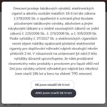
Omezení prodeje tabákových výrobků, elektronických
cigaret a alkohlu osobám maldších 18-ti let dle zákona
0
č.379/2005 Sb. o opatřeních k ochraně před škodami
0 Kč
působenými tabákovými výrobky, alkoholem a jinými
návykovými látkami a o změně souvisejících zákonů ve znění
zákonů č. 225/2006 Sb., č. 274/2008 Sb. a č. 305/2009 Sb.
Menu
Podle vyhlášky č. 37/2017 Sb. o elektronických cigaretách
nesmí objem nádržky opakovaně plnitelné elektronické
cigarety pro doplňování náhradní náplně obsahující nikotin
Elektronické cigarety
Pod systémy
VooPoo Doric Galaxy
překročit 2 ml. V návaznosti na ustanovení §4 odst.3 této
S1 Pod Kit
vyhlášky důrazně upozorňujeme, že námi prodávané
clearomizéry nebo produkty s prostorem pro liquid větší než
2ml jsou výrobky určené výhradně pro náplně bez nikotinu!
VooPoo Doric Galaxy S1 Pod Kit
Jsem starší 18ti let a beru na vědomí TPD omezení.
NE jsem mladší 18-ti let
ANO jsem starší 18-ti let