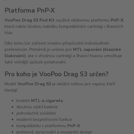
Platforma PnP-X
VooPoo Drag S3 Pod Kit
využívá oblíbenou platformu
PnP-X
,
která nabízí širokou nabídku kompatibilních cartridgí i žhavicích
hlav.
Díky tomu lze zařízení snadno přizpůsobit individuálním
preferencím. Primárně je určeno pro
MTL vapování (klasické
šlukování)
, ale s vhodnou cartridgí a žhavicí hlavou umožňuje
také volnější způsob potahování.
Pro koho je VooPoo Drag S3 určen?
Model
VooPoo Drag S3
je ideální volbou pro vapery, kteří
hledají:
kvalitní
MTL e-cigaretu
dlouhou výdrž baterie
jednoduché ovládání
moderní bezpečnostní funkce
kompatibilitu s platformou
PnP-X
prémiové zpracování a elegantní design