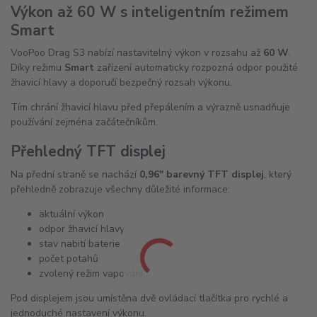
Výkon až 60 W s inteligentním režimem
Smart
VooPoo Drag S3 nabízí nastavitelný výkon v rozsahu až
60 W
.
Díky režimu
Smart
zařízení automaticky rozpozná odpor použité
žhavicí hlavy a doporučí bezpečný rozsah výkonu.
Tím chrání žhavicí hlavu před přepálením a výrazně usnadňuje
používání zejména začátečníkům.
Přehledný TFT displej
Na přední straně se nachází
0,96" barevný TFT displej
, který
přehledně zobrazuje všechny důležité informace:
aktuální výkon
odpor žhavicí hlavy
stav nabití baterie
počet potahů
zvolený režim vapování
Pod displejem jsou umístěna dvě ovládací tlačítka pro rychlé a
jednoduché nastavení výkonu.