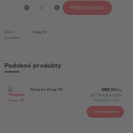
Přidat do košíku
Číslo
Drag S3
produktu:
Podobné produkty
989 Kč
Voopoo Drag X3
/
ks
817,36 Kč
bez DPH
Skladem > 5 ks
Zvolit variantu