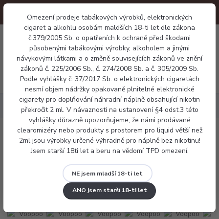
Omezení prodeje tabákových výrobků, elektronických
cigaret a alkohlu osobám maldších 18-ti let dle zákona
0
č.379/2005 Sb. o opatřeních k ochraně před škodami
0 Kč
působenými tabákovými výrobky, alkoholem a jinými
návykovými látkami a o změně souvisejících zákonů ve znění
zákonů č. 225/2006 Sb., č. 274/2008 Sb. a č. 305/2009 Sb.
Menu
Podle vyhlášky č. 37/2017 Sb. o elektronických cigaretách
nesmí objem nádržky opakovaně plnitelné elektronické
cigarety pro doplňování náhradní náplně obsahující nikotin
Elektronické cigarety
Gripy a módy
Voopoo Drag S3
překročit 2 ml. V návaznosti na ustanovení §4 odst.3 této
vyhlášky důrazně upozorňujeme, že námi prodávané
clearomizéry nebo produkty s prostorem pro liquid větší než
Voopoo Drag S3
2ml jsou výrobky určené výhradně pro náplně bez nikotinu!
Jsem starší 18ti let a beru na vědomí TPD omezení.
Novinka
NE jsem mladší 18-ti let
ANO jsem starší 18-ti let