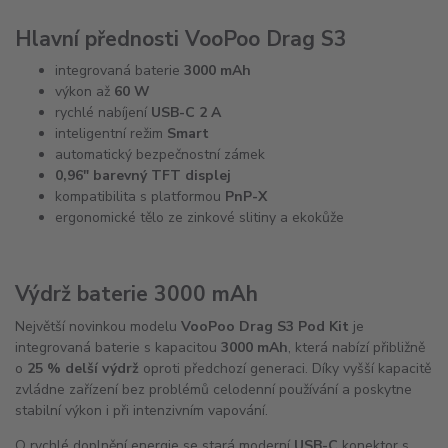
Hlavní přednosti VooPoo Drag S3
integrovaná baterie
3000 mAh
výkon až
60 W
rychlé nabíjení
USB-C 2 A
inteligentní režim
Smart
automatický bezpečnostní zámek
0,96" barevný TFT displej
kompatibilita s platformou
PnP-X
ergonomické tělo ze zinkové slitiny a ekokůže
Výdrž baterie 3000 mAh
Největší novinkou modelu
VooPoo Drag S3 Pod Kit
je
integrovaná baterie s kapacitou
3000 mAh
, která nabízí přibližně
o
25 % delší výdrž
oproti předchozí generaci. Díky vyšší kapacitě
zvládne zařízení bez problémů celodenní používání a poskytne
stabilní výkon i při intenzivním vapování.
O rychlé doplnění energie se stará moderní
USB-C
konektor s