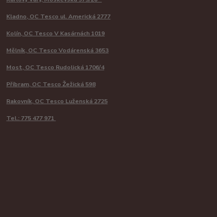
Kladno, OC Tesco ul. Americká 2777
Kolín, OC Tesco V Kasárnách 1019
Mělník, OC Tesco Vodárenská 3653
Most, OC Tesco Rudolická 1706/4
Příbram, OC Tesco Žežická 598
Rakovník, OC Tesco Luženská 2725
Tel.: 775 477 971