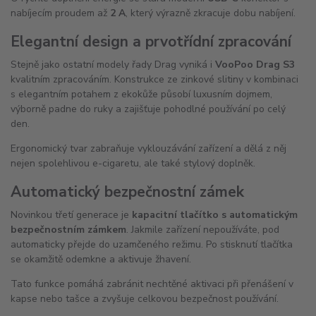
nabíjecím proudem až
2 A
, který výrazně zkracuje dobu nabíjení.
Elegantní design a prvotřídní zpracování
Stejně jako ostatní modely řady Drag vyniká i
VooPoo Drag S3
kvalitním zpracováním. Konstrukce ze zinkové slitiny v kombinaci
s elegantním potahem z ekokůže působí luxusním dojmem,
výborně padne do ruky a zajišťuje pohodlné používání po celý
den.
Ergonomický tvar zabraňuje vyklouzávání zařízení a dělá z něj
nejen spolehlivou e-cigaretu, ale také stylový doplněk.
Automatický bezpečnostní zámek
Novinkou třetí generace je
kapacitní tlačítko s automatickým
bezpečnostním zámkem
. Jakmile zařízení nepoužíváte, pod
automaticky přejde do uzamčeného režimu. Po stisknutí tlačítka
se okamžitě odemkne a aktivuje žhavení.
Tato funkce pomáhá zabránit nechtěné aktivaci při přenášení v
kapse nebo tašce a zvyšuje celkovou bezpečnost používání.