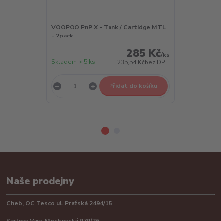
VOOPOO PnP X - Tank / Cartidge MTL
VOOPOO PnP X
- 2pack
2pack
285 Kč
/
ks
Skladem > 5 ks
Skladem > 5 k
235,54 Kč
bez DPH
Přidat do košíku
Naše prodejny
Cheb, OC Tesco ul. Pražská 2494/15
Karlovy Vary, Moskevská 979/26