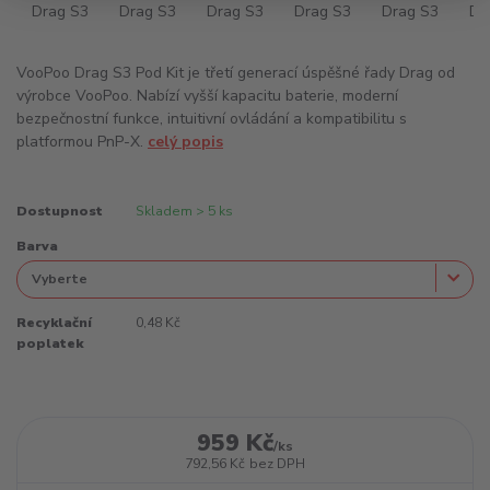
VooPoo Drag S3 Pod Kit je třetí generací úspěšné řady Drag od
výrobce VooPoo. Nabízí vyšší kapacitu baterie, moderní
bezpečnostní funkce, intuitivní ovládání a kompatibilitu s
platformou PnP-X.
celý popis
Dostupnost
Skladem > 5 ks
Barva
Recyklační
0,48 Kč
poplatek
959 Kč
/
ks
792,56 Kč
bez DPH