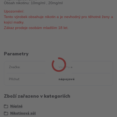
Obsah nikotinu: 10mg/ml , 20mg/ml
Upozornění:
Tento výrobek obsahuje nikotin a je nevhodný pro těhotné ženy a
kojící matky.
Zákaz prodeje osobám mladším 18 let.
Parametry
Značka
VooPoo
Příchuť
nápojové
Zboží zařazeno v kategoriích
Náplně
Nikotinová sůl