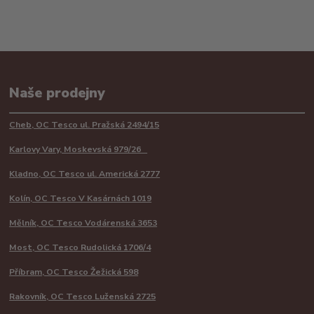
Naše prodejny
Cheb, OC Tesco ul. Pražská 2494/15
Karlovy Vary, Moskevská 979/26
Kladno, OC Tesco ul. Americká 2777
Kolín, OC Tesco V Kasárnách 1019
Mělník, OC Tesco Vodárenská 3653
Most, OC Tesco Rudolická 1706/4
Příbram, OC Tesco Žežická 598
Rakovník, OC Tesco Luženská 2725