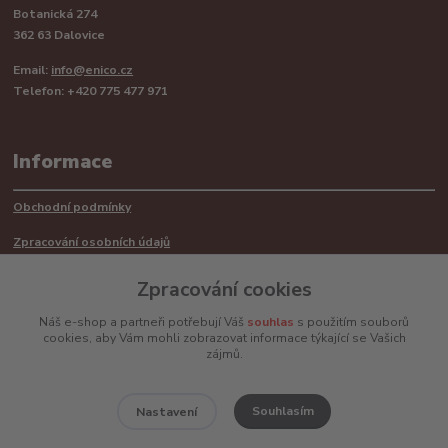
Botanická 274
362 63 Dalovice
Email:
info@enico.cz
Telefon: +420 775 477 971
Informace
Obchodní podmínky
Zpracování osobních údajů
Reklamační řád
Zpracování cookies
Recyklace barerií
Náš e-shop a partneři potřebují Váš
souhlas
s použitím souborů
cookies, aby Vám mohli zobrazovat informace týkající se Vašich
Mimosoudní řešení sporů ADR
zájmů.
Souhlasím
Nastavení