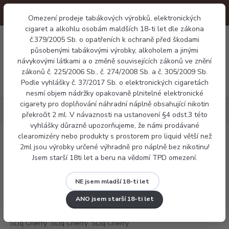
Omezení prodeje tabákových výrobků, elektronických
cigaret a alkohlu osobám maldších 18-ti let dle zákona
0
č.379/2005 Sb. o opatřeních k ochraně před škodami
0 Kč
působenými tabákovými výrobky, alkoholem a jinými
návykovými látkami a o změně souvisejících zákonů ve znění
zákonů č. 225/2006 Sb., č. 274/2008 Sb. a č. 305/2009 Sb.
Menu
Podle vyhlášky č. 37/2017 Sb. o elektronických cigaretách
nesmí objem nádržky opakovaně plnitelné elektronické
cigarety pro doplňování náhradní náplně obsahující nikotin
Náplně
Voopoo SLiq Cherry Cola 10ml
překročit 2 ml. V návaznosti na ustanovení §4 odst.3 této
vyhlášky důrazně upozorňujeme, že námi prodávané
clearomizéry nebo produkty s prostorem pro liquid větší než
Voopoo SLiq Cherry Cola 10ml
2ml jsou výrobky určené výhradně pro náplně bez nikotinu!
Jsem starší 18ti let a beru na vědomí TPD omezení.
NE jsem mladší 18-ti let
ANO jsem starší 18-ti let