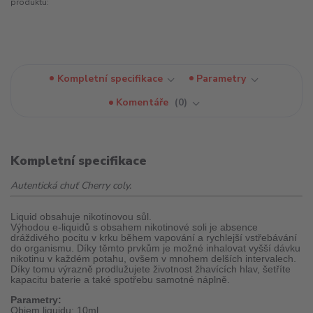
produktu:
Kompletní specifikace
Parametry
Komentáře
0
Kompletní specifikace
Autentická chuť Cherry coly.
Liquid obsahuje nikotinovou sůl.
Výhodou e-liquidů s obsahem nikotinové soli je absence
dráždivého pocitu v krku během vapování a rychlejší vstřebávání
do organismu. Díky těmto prvkům je možné inhalovat vyšší dávku
nikotinu v každém potahu, ovšem v mnohem delších intervalech.
Díky tomu výrazně prodlužujete životnost žhavících hlav, šetříte
kapacitu baterie a také spotřebu samotné náplně.
Parametry:
Objem liquidu: 10ml