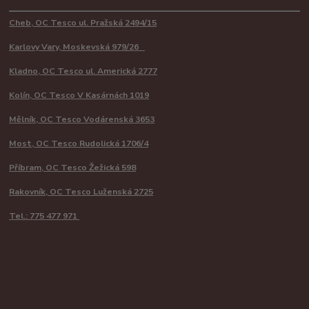
Cheb, OC Tesco ul. Pražská 2494/15
Karlovy Vary, Moskevská 979/26
Kladno, OC Tesco ul. Americká 2777
Kolín, OC Tesco V Kasárnách 1019
Mělník, OC Tesco Vodárenská 3653
Most, OC Tesco Rudolická 1706/4
Příbram, OC Tesco Žežická 598
Rakovník, OC Tesco Luženská 2725
Tel.: 775 477 971