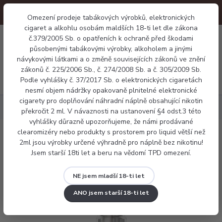
Omezení prodeje tabákových výrobků, elektronických
cigaret a alkohlu osobám maldších 18-ti let dle zákona
0
č.379/2005 Sb. o opatřeních k ochraně před škodami
0 Kč
působenými tabákovými výrobky, alkoholem a jinými
návykovými látkami a o změně souvisejících zákonů ve znění
zákonů č. 225/2006 Sb., č. 274/2008 Sb. a č. 305/2009 Sb.
Menu
Podle vyhlášky č. 37/2017 Sb. o elektronických cigaretách
nesmí objem nádržky opakovaně plnitelné elektronické
cigarety pro doplňování náhradní náplně obsahující nikotin
Elektronické cigarety
Voopoo VINCI Spark100
překročit 2 ml. V návaznosti na ustanovení §4 odst.3 této
vyhlášky důrazně upozorňujeme, že námi prodávané
clearomizéry nebo produkty s prostorem pro liquid větší než
Voopoo VINCI Spark100
2ml jsou výrobky určené výhradně pro náplně bez nikotinu!
Jsem starší 18ti let a beru na vědomí TPD omezení.
NE jsem mladší 18-ti let
ANO jsem starší 18-ti let