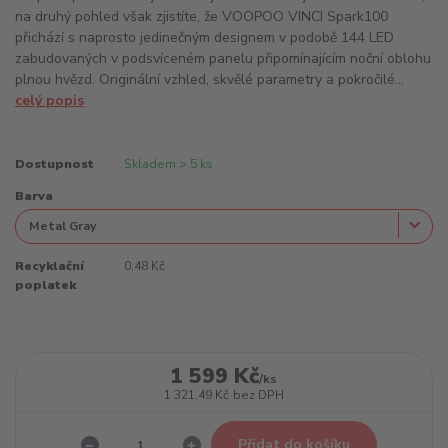
na druhý pohled však zjistíte, že VOOPOO VINCI Spark100
přichází s naprosto jedinečným designem v podobě 144 LED
zabudovaných v podsvíceném panelu připomínajícím noční oblohu
plnou hvězd. Originální vzhled, skvělé parametry a pokročilé...
celý popis
Dostupnost
Skladem > 5 ks
Barva
Recyklační
0,48 Kč
poplatek
1 599 Kč
/
ks
1 321,49 Kč
bez DPH
Přidat do košíku