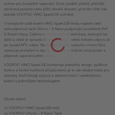
ochran pro bezpečné vapování. Zkrat, podbití, přebití, přehřátí,
obrácená polarita nebo příliš dlouhé žhavení, před tím vším Vás
dokáže VOOPOO VINCI Spark100 ochránit.
V kompletní sadě kromě VINCI Spark100 módu najdete také
nízkoodporový tank Uforce – X Nano podporující osvědčené PnP
X žhavící hlavy. Zatímco v balení najdete dvě hlavy, dokoupit lze
další a výběr je opravdu široký. Od hlav s velmi nízkými odpory až
po vysoký
MTL
odpor. Nastavení přívodu vzduchu v horní části
zamezuje protečení e-liquidu a umožňuje krásně volný potah a
příjemné vapování přímo do plic.
VOOPOO VINCI Spark100 kombinuje jedinečný design, špičkové
funkce a široké možnosti přizpůsobení, je to tak ideální volba pro
všechny, kteří hledají stylový a výkonný mód s vyměnitelnou
baterií a pokročilými technologiemi.
Obsah balení
1x VOOPOO VINCI Spark100 mód
1x VOOPOO Uforce – X Nano Tank