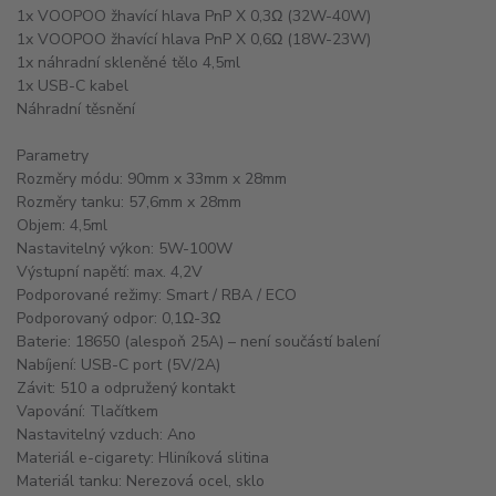
1x VOOPOO žhavící hlava PnP X 0,3Ω (32W-40W)
1x VOOPOO žhavící hlava PnP X 0,6Ω (18W-23W)
1x náhradní skleněné tělo 4,5ml
1x USB-C kabel
Náhradní těsnění
Parametry
Rozměry módu: 90mm x 33mm x 28mm
Rozměry tanku: 57,6mm x 28mm
Objem: 4,5ml
Nastavitelný výkon: 5W-100W
Výstupní napětí: max. 4,2V
Podporované režimy: Smart / RBA / ECO
Podporovaný odpor: 0,1Ω-3Ω
Baterie: 18650 (alespoň 25A) – není součástí balení
Nabíjení: USB-C port (5V/2A)
Závit: 510 a odpružený kontakt
Vapování: Tlačítkem
Nastavitelný vzduch: Ano
Materiál e-cigarety: Hliníková slitina
Materiál tanku: Nerezová ocel, sklo