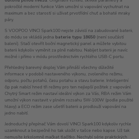
oblohu plnou hvězd
. Originální vzhled, skvělé parametry a
pokročilé moderní funkce Vám umožní si vapování vychutnat na
maximum a bez starostí si užívat prvotřídní chuť a bohaté mraky
páry.
S VOOPOO VINCI Spark100 nejste závislí na zabudované baterii,
do módu se vkládá jedna
baterie typu 18650
(není součástí
balení). Stačí otevřít boční magnetický panel a můžete vybitou
baterii kdykoliv vyměnit za plně nabitou. Nabíjet baterii je navíc
možné i přímo v módu prostřednictvím rychlého USB-C portu.
Přehledný barevný displej Vám přináší všechny důležité
informace v podobě nastaveného výkonu, zvoleného režimu,
odporu, počtu potahů, času potahu a stavu baterie. Inteligentní
čip pak nabízí hned tři režimy pro ten nejlepší požitek z vapování.
Chytrý Smart režim nastaví ideální výkon za Vás, RBA režim Vám
umožní výkon nastavit v plném rozsahu 5W-100W (podle použité
hlavy) a ECO režim zase ušetří baterii a prodlouží vapování na
jedno nabití.
Jednoduchý přepínač Vám dovolí VINCI Spark100 kdykoliv rychle
uzamknout a bezpečně ho tak uložit v tašce nebo kapse. Už tak
nemusíte krkolomně mačkat tlačítko. Nechybí série praktických