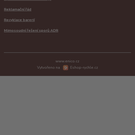
Reklamační řád
Recyklace barerií
Mimosoudní řešení sporů ADR
www.enico.cz
Vytvořeno na
Eshop-rychle.cz