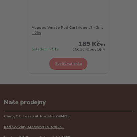
Voopoo Vmate Pod Cartridge v2 - 2ml
- 2ks
189 Kč
/
ks
Skladem > 5 ks
156,20 Kč
bez DPH
Zvolit variantu
Naše prodejny
Cheb, OC Tesco ul. Pražská 2494/15
Karlovy Vary, Moskevská 979/26