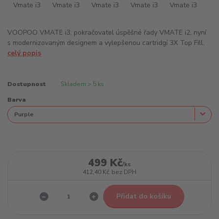
VOOPOO VMATE i3, pokračovatel úspěšné řady VMATE i2, nyní
s modernizovaným designem a vylepšenou cartridgí 3X Top Fill.
celý popis
Dostupnost
Skladem > 5 ks
Barva
499 Kč
/
ks
412,40 Kč
bez DPH
Přidat do košíku