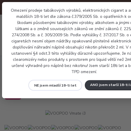
Omezení prodeje tabákových výrobků, elektronických cigaret a 
maldších 18-ti let dle zákona č.379/2005 Sb. o opatřeních k 
0
škodami působenými tabákovými výrobky, alkoholem a jinými
0 Kč
látkami a o změně souvisejících zákonů ve znění zákonů č. 225/
274/2008 Sb. a č. 305/2009 Sb. Podle vyhlášky č. 37/2017 Sb. o 
cigaretách nesmí objem nádržky opakovaně plnitelné elektronick
Menu
doplňování náhradní náplně obsahující nikotin překročit 2 ml. V
ustanovení §4 odst.3 této vyhlášky důrazně upozorňujeme, že 
clearomizéry nebo produkty s prostorem pro liquid větší než 2m
Elektronické cigarety
VOOPOO Vmate i3
určené výhradně pro náplně bez nikotinu! Jsem starší 18ti let a 
TPD omezení.
VOOPOO Vmate i3
ANO jsem starší 18-ti 
NE jsem mladší 18-ti let
Novinka