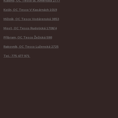
Kladno, OC Tesco ul. Americká 2777
Kolín, OC Tesco V Kasárnách 1019
Mělník, OC Tesco Vodárenská 3653
Most, OC Tesco Rudolická 1706/4
Příbram, OC Tesco Žežická 598
Rakovník, OC Tesco Luženská 2725
Tel.: 775 477 971