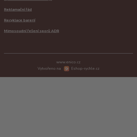
Reklamační řád
Recyklace barerií
Mimosoudní řešení sporů ADR
www.enico.cz
Vytvořeno na
Eshop-rychle.cz