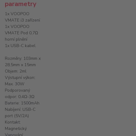
parametry
1x VOOPOO
VMATE i3 zařízení
1x VOOPOO
VMATE Pod 0,7Ω
horní plnění
1x USB-C kabel
Rozměry: 103mm x
28,5mm x 15mm
Objem: 2ml
Výstupní výkon:
Max. 30W
Podporovaný
odpor: 0,4Ω-3Ω
Baterie: 1500mAh
Nabíjení: USB-C
port (5V/2A)
Kontakt:
Magnetický
Vapování: