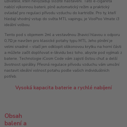
uživatele, kteří nevyžadují složité nastavení. Tato e-cigareta
nabízí výkonnou baterii, plně automatický režim a praktický
ovladač pro regulaci přívodu vzduchu do kartridže. Pro ty, kteří
hledají vhodný vstup do světa MTL vapingu, je VooPoo Vmate i3
ideální volbou.
Tento pod s objemem 2ml a vestavěnou žhavicí hlavou o odporu
0,7Ω je navržen pro klasické potahy typu MTL. Jeho plnění je
velmi snadné – stačí jen odklopit silikonovou krytku na horní části
a můžete začít doplňovat e-likvidu bez toho, abyste pod vyjímali z
baterie. Technologie iCosm Code vám zajistí čistou chuť a delší
životnost spirálky. Přesná regulace přívodu vzduchu vám umožní
nastavit ideální volnost potahu podle vašich individuálních
potřeb.
Vysoká kapacita baterie a rychlé nabíjení
Obsah
balení a