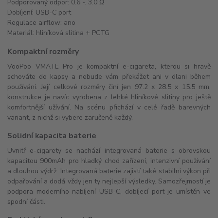
Podporovaný odpor: 0.6 -. 3.0 Ω
Dobíjení: USB-C port
Regulace airflow: ano
Materiál: hliníková slitina + PCTG
Kompaktní rozměry
VooPoo VMATE Pro je kompaktní e-cigareta, kterou si hravě
schováte do kapsy a nebude vám překážet ani v dlani během
používání. Její celkové rozměry činí jen 97.2 x 28.5 x 15.5 mm,
konstrukce je navíc vyrobena z lehké hliníkové slitiny pro ještě
komfortnější užívání. Na scénu přichází v celé řadě barevných
variant, z nichž si vybere zaručeně každý.
Solidní kapacita baterie
Uvnitř e-cigarety se nachází integrovaná baterie s obrovskou
kapacitou 900mAh pro hladký chod zařízení, intenzivní používání
a dlouhou výdrž. Integrovaná baterie zajistí také stabilní výkon při
odpařování a dodá vždy jen ty nejlepší výsledky. Samozřejmostí je
podpora moderního nabíjení USB-C, dobíjecí port je umístěn ve
spodní části.