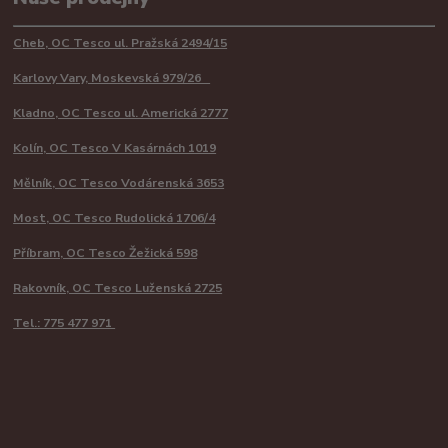
Cheb, OC Tesco ul. Pražská 2494/15
Karlovy Vary, Moskevská 979/26
Kladno, OC Tesco ul. Americká 2777
Kolín, OC Tesco V Kasárnách 1019
Mělník, OC Tesco Vodárenská 3653
Most, OC Tesco Rudolická 1706/4
Příbram, OC Tesco Žežická 598
Rakovník, OC Tesco Luženská 2725
Tel.: 775 477 971