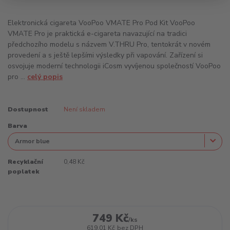
Elektronická cigareta VooPoo VMATE Pro Pod Kit VooPoo
VMATE Pro je praktická e-cigareta navazující na tradici
předchozího modelu s názvem V.THRU Pro, tentokrát v novém
provedení a s ještě lepšími výsledky při vapování. Zařízení si
osvojuje moderní technologii iCosm vyvíjenou společností VooPoo
pro ...
celý popis
Dostupnost
Není skladem
Barva
Recyklační
0,48 Kč
poplatek
749 Kč
/
ks
619,01 Kč
bez DPH