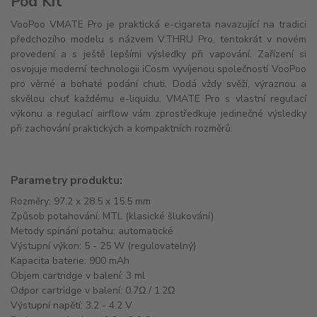
Pod Kit
VooPoo VMATE Pro je praktická e-cigareta navazující na tradici
předchozího modelu s názvem V.THRU Pro, tentokrát v novém
provedení a s ještě lepšími výsledky při vapování. Zařízení si
osvojuje moderní technologii iCosm vyvíjenou společností VooPoo
pro věrné a bohaté podání chuti. Dodá vždy svěží, výraznou a
skvělou chuť každému e-liquidu. VMATE Pro s vlastní regulací
výkonu a regulací airflow vám zprostředkuje jedinečné výsledky
při zachování praktických a kompaktních rozměrů.
Parametry produktu:
Rozměry: 97.2 x 28.5 x 15.5 mm
Způsob potahování: MTL (klasické šlukování)
Metody spínání potahu: automatické
Výstupní výkon: 5 - 25 W (regulovatelný)
Kapacita baterie: 900 mAh
Objem cartridge v balení: 3 ml
Odpor cartridge v balení: 0.7Ω / 1.2Ω
Výstupní napětí: 3.2 - 4.2 V