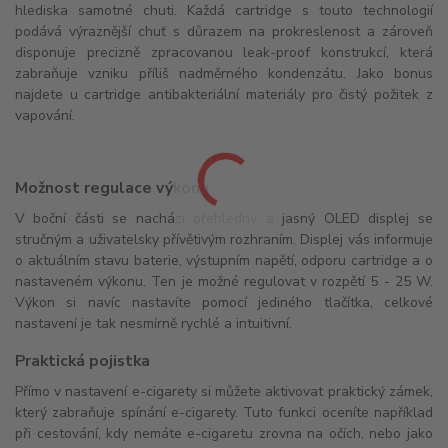
hlediska samotné chuti. Každá cartridge s touto technologií
podává výraznější chuť s důrazem na prokreslenost a zároveň
disponuje precizně zpracovanou leak-proof konstrukcí, která
zabraňuje vzniku příliš nadměrného kondenzátu. Jako bonus
najdete u cartridge antibakteriální materiály pro čistý požitek z
vapování.
Možnost regulace výkonu
V boční části se nachází přehledný a jasný OLED displej se
stručným a uživatelsky přívětivým rozhraním. Displej vás informuje
o aktuálním stavu baterie, výstupním napětí, odporu cartridge a o
nastaveném výkonu. Ten je možné regulovat v rozpětí 5 - 25 W.
Výkon si navíc nastavíte pomocí jediného tlačítka, celkové
nastavení je tak nesmírně rychlé a intuitivní.
Praktická pojistka
Přímo v nastavení e-cigarety si můžete aktivovat praktický zámek,
který zabraňuje spínání e-cigarety. Tuto funkci oceníte například
při cestování, kdy nemáte e-cigaretu zrovna na očích, nebo jako