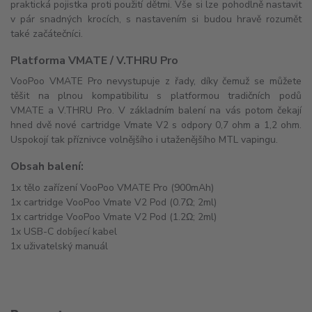
praktická pojistka proti použití dětmi. Vše si lze pohodlně nastavit
v pár snadných krocích, s nastavením si budou hravě rozumět
také začátečníci.
Platforma VMATE / V.THRU Pro
VooPoo VMATE Pro nevystupuje z řady, díky čemuž se můžete
těšit na plnou kompatibilitu s platformou tradičních podů
VMATE a V.THRU Pro. V základním balení na vás potom čekají
hned dvě nové cartridge Vmate V2 s odpory 0,7 ohm a 1,2 ohm.
Uspokojí tak příznivce volnějšího i utaženějšího MTL vapingu.
Obsah balení:
1x tělo zařízení VooPoo VMATE Pro (900mAh)
1x cartridge VooPoo Vmate V2 Pod (0.7Ω; 2ml)
1x cartridge VooPoo Vmate V2 Pod (1.2Ω; 2ml)
1x USB-C dobíjecí kabel
1x uživatelský manuál