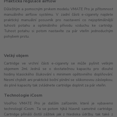
Praktická regulace airflow
Důležitým a pomocným prvkem modelu VMATE Pro je přítomnost
manuálního airflow systému. V zadní části e-cigarety najdete
praktický manuální posuvník pro nastavení co nejoptimálnější
tuhosti potahu a optimálního přívodu vzduchu ke cartridgi.
Tuhost potahu si potom nastavíte za pár vteřin jednoduchým
pohybem prstu.
Velký objem
Cartridge ve vrchní části e-cigarety se může pyšnit velkým
objemem 2ml. Jedná se o dostatečnou kapacitu pro dlouhé
hodiny klasického šlukování s minimem opětovného doplňování.
Nesmí chybět ani praktické boční plnění se silikonovou záslepkou,
do plné kapacity tak zvládnete cartridge doplnit za pár vteřin.
Technologie iCosm
VooPoo VMATE Pro je dalším zařízením, které je vybaveno
technologií iCosm. Ta se potom týká hlavně samotné cartridge.
Cartridge přináší čistší zážitek jak z hlediska údržby, tak také z