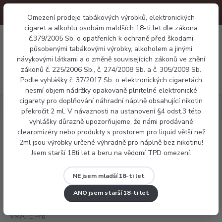
Omezení prodeje tabákových výrobků, elektronických
cigaret a alkohlu osobám maldších 18-ti let dle zákona
0
č.379/2005 Sb. o opatřeních k ochraně před škodami
0 Kč
působenými tabákovými výrobky, alkoholem a jinými
návykovými látkami a o změně souvisejících zákonů ve znění
zákonů č. 225/2006 Sb., č. 274/2008 Sb. a č. 305/2009 Sb.
Menu
Podle vyhlášky č. 37/2017 Sb. o elektronických cigaretách
nesmí objem nádržky opakovaně plnitelné elektronické
cigarety pro doplňování náhradní náplně obsahující nikotin
Elektronické cigarety
VooPoo VMATE Pro
překročit 2 ml. V návaznosti na ustanovení §4 odst.3 této
vyhlášky důrazně upozorňujeme, že námi prodávané
clearomizéry nebo produkty s prostorem pro liquid větší než
VooPoo VMATE Pro
2ml jsou výrobky určené výhradně pro náplně bez nikotinu!
Jsem starší 18ti let a beru na vědomí TPD omezení.
NE jsem mladší 18-ti let
ANO jsem starší 18-ti let