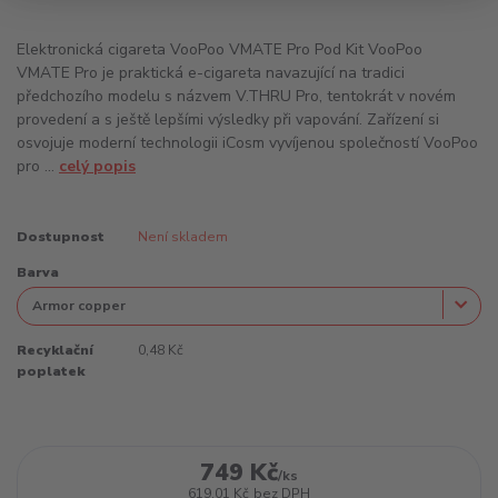
Elektronická cigareta VooPoo VMATE Pro Pod Kit VooPoo
VMATE Pro je praktická e-cigareta navazující na tradici
předchozího modelu s názvem V.THRU Pro, tentokrát v novém
provedení a s ještě lepšími výsledky při vapování. Zařízení si
osvojuje moderní technologii iCosm vyvíjenou společností VooPoo
pro ...
celý popis
Dostupnost
Není skladem
Barva
Recyklační
0,48 Kč
poplatek
749 Kč
/
ks
619,01 Kč
bez DPH