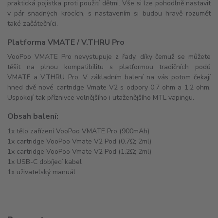
praktická pojistka proti použití dětmi. Vše si lze pohodlně nastavit
v pár snadných krocích, s nastavením si budou hravě rozumět
také začátečníci.
Platforma VMATE / V.THRU Pro
VooPoo VMATE Pro nevystupuje z řady, díky čemuž se můžete
těšit na plnou kompatibilitu s platformou tradičních podů
VMATE a V.THRU Pro. V základním balení na vás potom čekají
hned dvě nové cartridge Vmate V2 s odpory 0,7 ohm a 1,2 ohm.
Uspokojí tak příznivce volnějšího i utaženějšího MTL vapingu.
Obsah balení:
1x tělo zařízení VooPoo VMATE Pro (900mAh)
1x cartridge VooPoo Vmate V2 Pod (0.7Ω; 2ml)
1x cartridge VooPoo Vmate V2 Pod (1.2Ω; 2ml)
1x USB-C dobíjecí kabel
1x uživatelský manuál