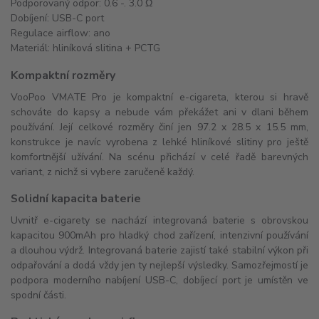
Podporovaný odpor: 0.6 -. 3.0 Ω
Dobíjení: USB-C port
Regulace airflow: ano
Materiál: hliníková slitina + PCTG
Kompaktní rozměry
VooPoo VMATE Pro je kompaktní e-cigareta, kterou si hravě
schováte do kapsy a nebude vám překážet ani v dlani během
používání. Její celkové rozměry činí jen 97.2 x 28.5 x 15.5 mm,
konstrukce je navíc vyrobena z lehké hliníkové slitiny pro ještě
komfortnější užívání. Na scénu přichází v celé řadě barevných
variant, z nichž si vybere zaručeně každý.
Solidní kapacita baterie
Uvnitř e-cigarety se nachází integrovaná baterie s obrovskou
kapacitou 900mAh pro hladký chod zařízení, intenzivní používání
a dlouhou výdrž. Integrovaná baterie zajistí také stabilní výkon při
odpařování a dodá vždy jen ty nejlepší výsledky. Samozřejmostí je
podpora moderního nabíjení USB-C, dobíjecí port je umístěn ve
spodní části.