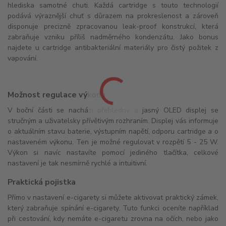
hlediska samotné chuti. Každá cartridge s touto technologií
podává výraznější chuť s důrazem na prokreslenost a zároveň
disponuje precizně zpracovanou leak-proof konstrukcí, která
zabraňuje vzniku příliš nadměrného kondenzátu. Jako bonus
najdete u cartridge antibakteriální materiály pro čistý požitek z
vapování.
Možnost regulace výkonu
V boční části se nachází přehledný a jasný OLED displej se
stručným a uživatelsky přívětivým rozhraním. Displej vás informuje
o aktuálním stavu baterie, výstupním napětí, odporu cartridge a o
nastaveném výkonu. Ten je možné regulovat v rozpětí 5 - 25 W.
Výkon si navíc nastavíte pomocí jediného tlačítka, celkové
nastavení je tak nesmírně rychlé a intuitivní.
Praktická pojistka
Přímo v nastavení e-cigarety si můžete aktivovat praktický zámek,
který zabraňuje spínání e-cigarety. Tuto funkci oceníte například
při cestování, kdy nemáte e-cigaretu zrovna na očích, nebo jako