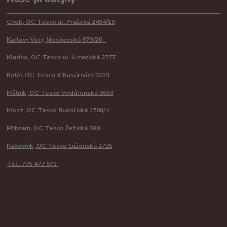
Cheb, OC Tesco ul. Pražská 2494/15
Karlovy Vary, Moskevská 979/26
Kladno, OC Tesco ul. Americká 2777
Kolín, OC Tesco V Kasárnách 1019
Mělník, OC Tesco Vodárenská 3653
Most, OC Tesco Rudolická 1706/4
Příbram, OC Tesco Žežická 598
Rakovník, OC Tesco Luženská 2725
Tel.: 775 477 971