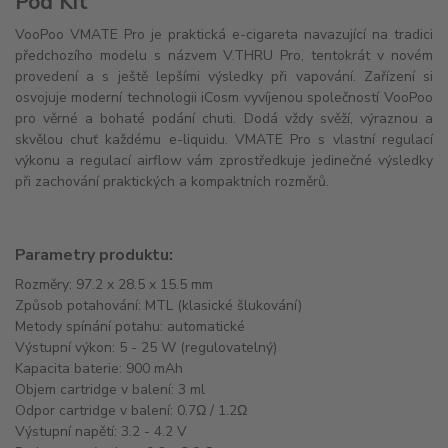
Pod Kit
VooPoo VMATE Pro je praktická e-cigareta navazující na tradici
předchozího modelu s názvem V.THRU Pro, tentokrát v novém
provedení a s ještě lepšími výsledky při vapování. Zařízení si
osvojuje moderní technologii iCosm vyvíjenou společností VooPoo
pro věrné a bohaté podání chuti. Dodá vždy svěží, výraznou a
skvělou chuť každému e-liquidu. VMATE Pro s vlastní regulací
výkonu a regulací airflow vám zprostředkuje jedinečné výsledky
při zachování praktických a kompaktních rozměrů.
Parametry produktu:
Rozměry: 97.2 x 28.5 x 15.5 mm
Způsob potahování: MTL (klasické šlukování)
Metody spínání potahu: automatické
Výstupní výkon: 5 - 25 W (regulovatelný)
Kapacita baterie: 900 mAh
Objem cartridge v balení: 3 ml
Odpor cartridge v balení: 0.7Ω / 1.2Ω
Výstupní napětí: 3.2 - 4.2 V