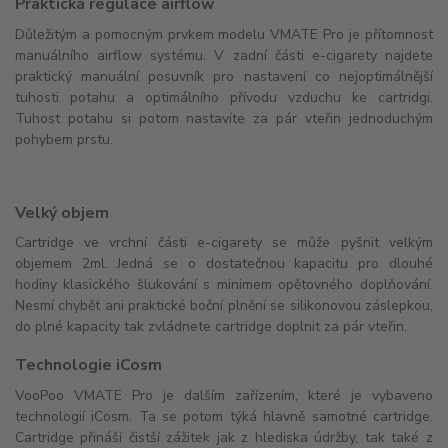
Praktická regulace airflow
Důležitým a pomocným prvkem modelu VMATE Pro je přítomnost
manuálního airflow systému. V zadní části e-cigarety najdete
praktický manuální posuvník pro nastavení co nejoptimálnější
tuhosti potahu a optimálního přívodu vzduchu ke cartridgi.
Tuhost potahu si potom nastavíte za pár vteřin jednoduchým
pohybem prstu.
Velký objem
Cartridge ve vrchní části e-cigarety se může pyšnit velkým
objemem 2ml. Jedná se o dostatečnou kapacitu pro dlouhé
hodiny klasického šlukování s minimem opětovného doplňování.
Nesmí chybět ani praktické boční plnění se silikonovou záslepkou,
do plné kapacity tak zvládnete cartridge doplnit za pár vteřin.
Technologie iCosm
VooPoo VMATE Pro je dalším zařízením, které je vybaveno
technologií iCosm. Ta se potom týká hlavně samotné cartridge.
Cartridge přináší čistší zážitek jak z hlediska údržby, tak také z