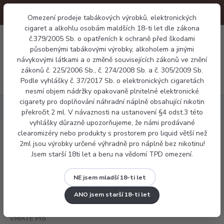
Omezení prodeje tabákových výrobků, elektronických
cigaret a alkohlu osobám maldších 18-ti let dle zákona
0
č.379/2005 Sb. o opatřeních k ochraně před škodami
0 Kč
působenými tabákovými výrobky, alkoholem a jinými
návykovými látkami a o změně souvisejících zákonů ve znění
zákonů č. 225/2006 Sb., č. 274/2008 Sb. a č. 305/2009 Sb.
Menu
Podle vyhlášky č. 37/2017 Sb. o elektronických cigaretách
nesmí objem nádržky opakovaně plnitelné elektronické
cigarety pro doplňování náhradní náplně obsahující nikotin
Elektronické cigarety
VooPoo VMATE Pro
překročit 2 ml. V návaznosti na ustanovení §4 odst.3 této
vyhlášky důrazně upozorňujeme, že námi prodávané
clearomizéry nebo produkty s prostorem pro liquid větší než
VooPoo VMATE Pro
2ml jsou výrobky určené výhradně pro náplně bez nikotinu!
Jsem starší 18ti let a beru na vědomí TPD omezení.
NE jsem mladší 18-ti let
ANO jsem starší 18-ti let