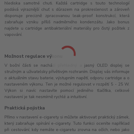
hlediska samotné chuti. Každá cartridge s touto technologií
podává výraznější chuť s důrazem na prokreslenost a zároveň
disponuje precizně zpracovanou leak-proof konstrukcí, která
zabraňuje vzniku příliš nadměrného kondenzátu. Jako bonus
najdete u cartridge antibakteriální materiály pro čistý požitek z
vapování.
Možnost regulace výkonu
V boční části se nachází přehledný a jasný OLED displej se
stručným a uživatelsky přívětivým rozhraním. Displej vás informuje
o aktuálním stavu baterie, výstupním napětí, odporu cartridge a o
nastaveném výkonu. Ten je možné regulovat v rozpětí 5 - 25 W.
Výkon si navíc nastavíte pomocí jediného tlačítka, celkové
nastavení je tak nesmírně rychlé a intuitivní.
Praktická pojistka
Přímo v nastavení e-cigarety si můžete aktivovat praktický zámek,
který zabraňuje spínání e-cigarety. Tuto funkci oceníte například
při cestování, kdy nemáte e-cigaretu zrovna na očích, nebo jako