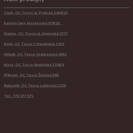
Cheb, OC Tesco ul. Pražská 2494/15
Karlovy Vary, Moskevská 979/26
Kladno, OC Tesco ul. Americká 2777
Kolín, OC Tesco V Kasárnách 1019
Mělník, OC Tesco Vodárenská 3653
Most, OC Tesco Rudolická 1706/4
Příbram, OC Tesco Žežická 598
Rakovník, OC Tesco Luženská 2725
Tel.: 775 477 971