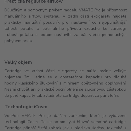
Praktická regulace airflow
Důležitým a pomocným prvkem modelu VMATE Pro je přítomnost
manuálního airflow systému. V zadní části e-cigarety najdete
praktický manuální posuvník pro nastavení co nejoptimálnější
tuhosti potahu a optimálního přívodu vzduchu ke cartridgi.
Tuhost potahu si potom nastavíte za pár vteřin jednoduchým
pohybem prstu.
Velký objem
Cartridge ve vrchní části e-cigarety se může pyšnit velkým
objemem 2ml. Jedná se o dostatečnou kapacitu pro dlouhé
hodiny klasického šlukování s minimem opětovného doplňování.
Nesmí chybět ani praktické boční plnění se silikonovou záslepkou,
do plné kapacity tak zvládnete cartridge doplnit za pár vteřin.
Technologie iCosm
VooPoo VMATE Pro je dalším zařízením, které je vybaveno
technologií iCosm. Ta se potom týká hlavně samotné cartridge.
Cartridge přináší čistší zážitek jak z hlediska údržby, tak také z