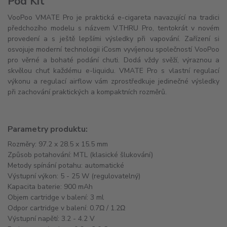
Pod Kit
VooPoo VMATE Pro je praktická e-cigareta navazující na tradici
předchozího modelu s názvem V.THRU Pro, tentokrát v novém
provedení a s ještě lepšími výsledky při vapování. Zařízení si
osvojuje moderní technologii iCosm vyvíjenou společností VooPoo
pro věrné a bohaté podání chuti. Dodá vždy svěží, výraznou a
skvělou chuť každému e-liquidu. VMATE Pro s vlastní regulací
výkonu a regulací airflow vám zprostředkuje jedinečné výsledky
při zachování praktických a kompaktních rozměrů.
Parametry produktu:
Rozměry: 97.2 x 28.5 x 15.5 mm
Způsob potahování: MTL (klasické šlukování)
Metody spínání potahu: automatické
Výstupní výkon: 5 - 25 W (regulovatelný)
Kapacita baterie: 900 mAh
Objem cartridge v balení: 3 ml
Odpor cartridge v balení: 0.7Ω / 1.2Ω
Výstupní napětí: 3.2 - 4.2 V