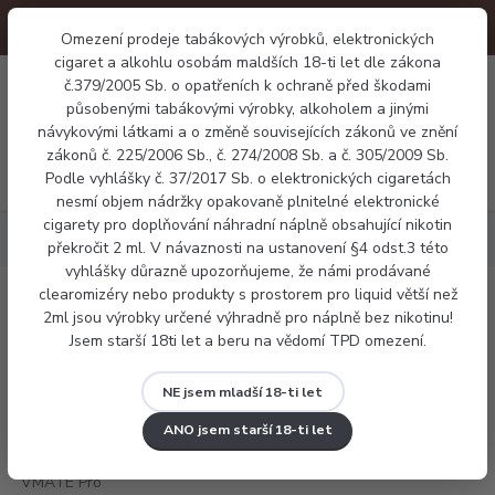
Omezení prodeje tabákových výrobků, elektronických
cigaret a alkohlu osobám maldších 18-ti let dle zákona
0
č.379/2005 Sb. o opatřeních k ochraně před škodami
0 Kč
působenými tabákovými výrobky, alkoholem a jinými
návykovými látkami a o změně souvisejících zákonů ve znění
zákonů č. 225/2006 Sb., č. 274/2008 Sb. a č. 305/2009 Sb.
Menu
Podle vyhlášky č. 37/2017 Sb. o elektronických cigaretách
nesmí objem nádržky opakovaně plnitelné elektronické
cigarety pro doplňování náhradní náplně obsahující nikotin
Elektronické cigarety
VooPoo VMATE Pro
překročit 2 ml. V návaznosti na ustanovení §4 odst.3 této
vyhlášky důrazně upozorňujeme, že námi prodávané
clearomizéry nebo produkty s prostorem pro liquid větší než
VooPoo VMATE Pro
2ml jsou výrobky určené výhradně pro náplně bez nikotinu!
Jsem starší 18ti let a beru na vědomí TPD omezení.
NE jsem mladší 18-ti let
ANO jsem starší 18-ti let