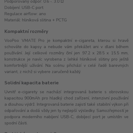
Podporovaný odpor: 0.6 -. 3.0 Ω
Dobíjení: USB-C port
Regulace airflow: ano
Materiál: hliníková slitina + PCTG
Kompaktní rozměry
VooPoo VMATE Pro je kompaktní e-cigareta, kterou si hravě
schováte do kapsy a nebude vám překážet ani v dlani během
používání. Její celkové rozměry činí jen 97.2 x 28.5 x 15.5 mm,
konstrukce je navíc vyrobena z lehké hliníkové slitiny pro ještě
komfortnější užívání. Na scénu přichází v celé řadě barevných
variant, z nichž si vybere zaručeně každý.
Solidní kapacita baterie
Uvnitř e-cigarety se nachází integrovaná baterie s obrovskou
kapacitou 900mAh pro hladký chod zařízení, intenzivní používání
a dlouhou výdrž. Integrovaná baterie zajistí také stabilní výkon při
odpařování a dodá vždy jen ty nejlepší výsledky. Samozřejmostí je
podpora moderního nabíjení USB-C, dobíjecí port je umístěn ve
spodní části.