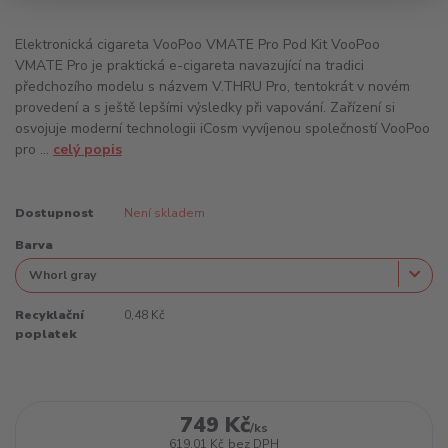
Elektronická cigareta VooPoo VMATE Pro Pod Kit VooPoo
VMATE Pro je praktická e-cigareta navazující na tradici
předchozího modelu s názvem V.THRU Pro, tentokrát v novém
provedení a s ještě lepšími výsledky při vapování. Zařízení si
osvojuje moderní technologii iCosm vyvíjenou společností VooPoo
pro ...
celý popis
Dostupnost
Není skladem
Barva
Recyklační
0,48 Kč
poplatek
749 Kč
/
ks
619,01 Kč
bez DPH