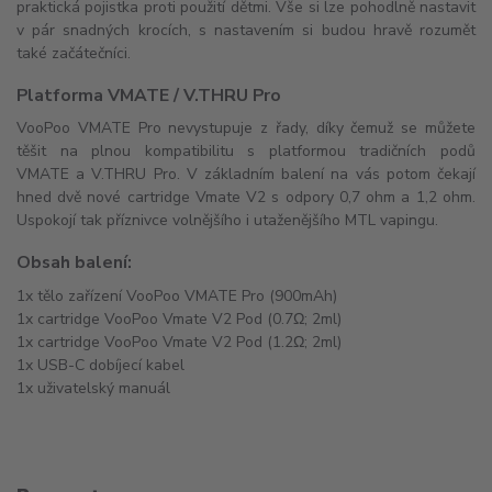
praktická pojistka proti použití dětmi. Vše si lze pohodlně nastavit
v pár snadných krocích, s nastavením si budou hravě rozumět
také začátečníci.
Platforma VMATE / V.THRU Pro
VooPoo VMATE Pro nevystupuje z řady, díky čemuž se můžete
těšit na plnou kompatibilitu s platformou tradičních podů
VMATE a V.THRU Pro. V základním balení na vás potom čekají
hned dvě nové cartridge Vmate V2 s odpory 0,7 ohm a 1,2 ohm.
Uspokojí tak příznivce volnějšího i utaženějšího MTL vapingu.
Obsah balení:
1x tělo zařízení VooPoo VMATE Pro (900mAh)
1x cartridge VooPoo Vmate V2 Pod (0.7Ω; 2ml)
1x cartridge VooPoo Vmate V2 Pod (1.2Ω; 2ml)
1x USB-C dobíjecí kabel
1x uživatelský manuál