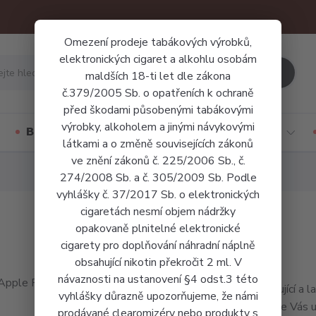
Omezení prodeje tabákových výrobků,
elektronických cigaret a alkohlu osobám
Hledat
maldších 18-ti let dle zákona
č.379/2005 Sb. o opatřeních k ochraně
před škodami působenými tabákovými
výrobky, alkoholem a jinými návykovými
Báze a příchutě
Jednorázové cigarety
látkami a o změně souvisejících zákonů
ve znění zákonů č. 225/2006 Sb., č.
274/2008 Sb. a č. 305/2009 Sb. Podle
vyhlášky č. 37/2017 Sb. o elektronických
cigaretách nesmí objem nádržky
opakovaně plnitelné elektronické
cigarety pro doplňování náhradní náplně
obsahující nikotin překročit 2 ml. V
návaznosti na ustanovení §4 odst.3 této
Osvěžující a 
vyhlášky důrazně upozorňujeme, že námi
broskve Vás už
prodávané clearomizéry nebo produkty s