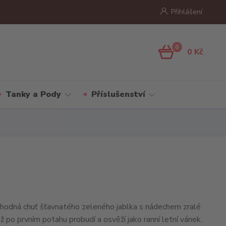
Přihlášení
0
0 Kč
Tanky a Pody
Příslušenství
lahodná chuť šťavnatého zeleného jablka s nádechem zralé
 po prvním potahu probudí a osvěží jako ranní letní vánek.