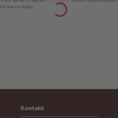
, které splňují ty nejpřísnější evropské směrnice a jsou důkazem 
lity mezi e-liquidy.
Kontakt