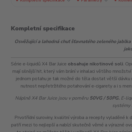
Kompletní specifikace
Parametry
Komen
Kompletní specifikace
Osvěžující a lahodná chuť šťavnatého zeleného jablka
jak
Série e-liquidů X4 Bar Juice
obsahuje nikotinové soli
. Op
mají silnější
hit
, který vám brání v inhalaci většího množství
jednom potahu je tak možné do těla dostat větší dávku 
nutnost nepřetržitého potahování e-cigarety a i s me
Náplně X4 Bar Juice jsou v poměru
50VG / 50PG.
E-liq
systémy 
Prvotřídní suroviny, kvalitní výroba a recepty vyladěné k
patří mezi to nejlepší a nabízí skutečně věrné a výrazné o