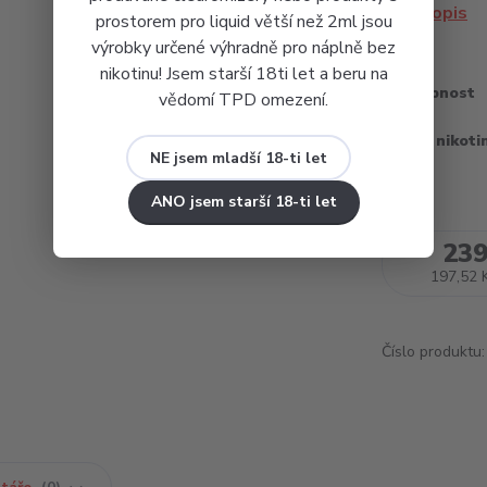
celý popis
prostorem pro liquid větší než 2ml jsou
výrobky určené výhradně pro náplně bez
nikotinu! Jsem starší 18ti let a beru na
Dostupnost
vědomí TPD omezení.
Obsah nikoti
NE jsem mladší 18-ti let
ANO jsem starší 18-ti let
239
197,52 
Číslo produktu: