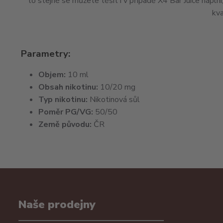
to stejné se můžete těšit i v případě X4 Bar Juice náplní
kva
Parametry:
Objem:
10 ml
Obsah nikotinu:
10/20 mg
Typ nikotinu:
Nikotinová sůl
Poměr PG/VG:
50/50
Země původu:
ČR
Naše prodejny