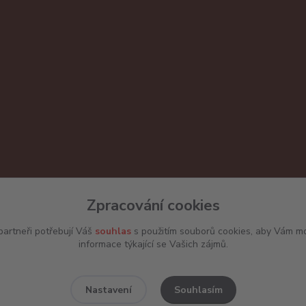
Zpracování cookies
artneři potřebují Váš
souhlas
s použitím souborů cookies, aby Vám mo
informace týkající se Vašich zájmů.
Souhlasím
Nastavení