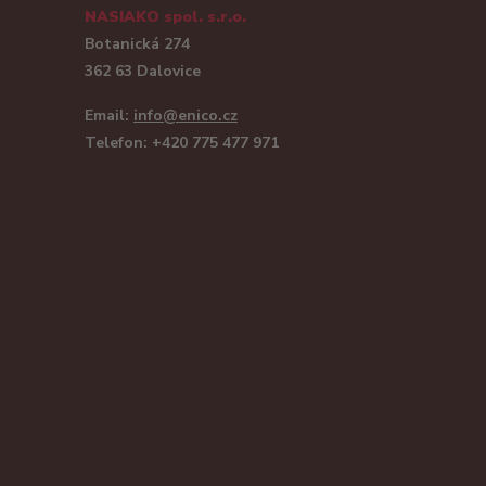
NASIAKO spol. s.r.o.
Botanická 274
362 63 Dalovice
Email:
info@enico.cz
Telefon: +420 775 477 971