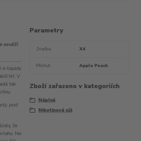
Parametry
a osvěží
Značka
X4
Příchuť
Apple Peach
 e-liquidy
labší
hit
. V
padá tak
Zboží zařazeno v kategoriích
tinu.
Náplně
ety, pod
Nikotinová sůl
ázaly, že
potahu. Na