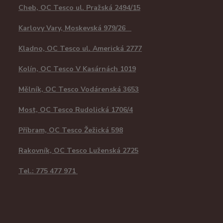
Cheb, OC Tesco ul. Pražská 2494/15
Karlovy Vary, Moskevská 979/26
Kladno, OC Tesco ul. Americká 2777
Kolín, OC Tesco V Kasárnách 1019
Mělník, OC Tesco Vodárenská 3653
Most, OC Tesco Rudolická 1706/4
Příbram, OC Tesco Žežická 598
Rakovník, OC Tesco Luženská 2725
Tel.: 775 477 971