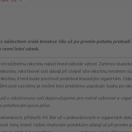
táře
0
 s nádechem zralé broskve Vás už po prvním potahu probudí 
o ranní letní vánek.
roti běžnému nikotinu nabízí hned několik výhod. Zatímco klasické
 nikotinu, nikotinové soli dávají při stejné síle nikotinu mnohem s
nikotinu, která bude pocitově podobná klasickým cigaretám. Od
nšími pod systémy je možné bez problému uspokojit touhu po niko
uid s nikotinovou solí doporučujeme pro méně výkonné e-cigar
a potahování pusa-plíce.
 dokonalosti, příchutě X4 Bar už v jednorázových e-cigaretách dok
vocné tóny, které Vašim chuťovým pohárkům učarují už při prvním 