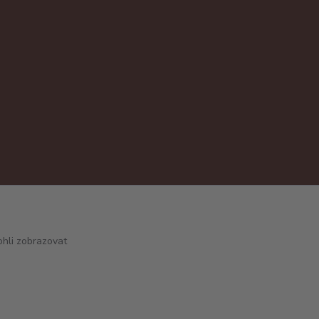
hli zobrazovat
Vytvořeno na
Eshop-rychle.cz