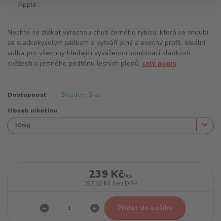
Nechte se zlákat výraznou chutí černého rybízu, která se snoubí
se sladkokyselým jablkem a vytváří plný a ovocný profil. Ideální
volba pro všechny hledající vyváženou kombinaci sladkosti,
svěžesti a jemného podtónu lesních plodů.
celý popis
Dostupnost
Skladem 5 ks
Obsah nikotinu
239 Kč
/
ks
197,52 Kč
bez DPH
Přidat do košíku