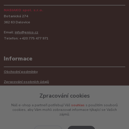
NASIAKO spol. s.r.o.
Botanická 274
362 63 Dalovice
Email:
info@enico.cz
Telefon: +420 775 477 971
Informace
Obchodní podmínky
Zpracování osobních údajů
Reklamační řád
Zpracování cookies
Recyklace barerií
Náš e-shop a partneři potřebují Váš
souhlas
s použitím souborů
cookies, aby Vám mohli zobrazovat informace týkající se Vašich
Mimosoudní řešení sporů ADR
zájmů.