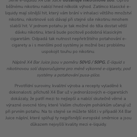
Série e-liquidů X4 Bar Juice
obsahuje nikotinové soli
. Oproti
běžnému nikotinu nabízí hned několik výhod. Zatímco klasické e-
liquidy mají silnější
hit
, který vám brání v inhalaci většího množství
nikotinu, nikotinové soli dávají při stejné síle nikotinu mnohem
slabší
hit
. V jednom potahu je tak možné do těla dostat větší
dávku nikotinu, která bude pocitově podobná klasickým
cigaretám. Odpadá tak nutnost nepřetržitého potahování e-
cigarety a i s menšími pod systémy je možné bez problému
uspokojit touhu po nikotinu.
Náplně X4 Bar Juice jsou v poměru
50VG / 50PG.
E-liquid s
nikotinovou solí doporučujeme pro méně výkonné e-cigarety, pod
systémy a potahování pusa-plíce.
Prvotřídní suroviny, kvalitní výroba a recepty vyladěné k
dokonalosti, příchutě X4 Bar už v jednorázových e-cigaretách
dokázaly, že patří mezi to nejlepší a nabízí skutečně věrné a
výrazné ovocné tóny, které Vašim chuťovým pohárkům učarují už
při prvním potahu. Na to stejné se můžete těšit i v případě X4 Bar
Juice náplní, které splňují ty nejpřísnější evropské směrnice a jsou
důkazem nejvyšší kvality mezi e-liquidy.