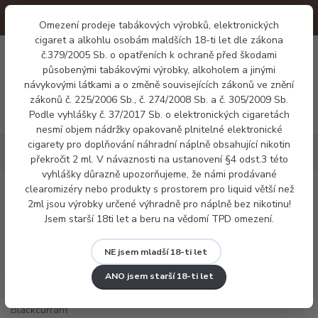
Omezení prodeje tabákových výrobků, elektronických
cigaret a alkohlu osobám maldších 18-ti let dle zákona
0
č.379/2005 Sb. o opatřeních k ochraně před škodami
0 Kč
působenými tabákovými výrobky, alkoholem a jinými
návykovými látkami a o změně souvisejících zákonů ve znění
zákonů č. 225/2006 Sb., č. 274/2008 Sb. a č. 305/2009 Sb.
Menu
Podle vyhlášky č. 37/2017 Sb. o elektronických cigaretách
nesmí objem nádržky opakovaně plnitelné elektronické
cigarety pro doplňování náhradní náplně obsahující nikotin
Náplně
X4 salt - Blackcurrant Apple
překročit 2 ml. V návaznosti na ustanovení §4 odst.3 této
vyhlášky důrazně upozorňujeme, že námi prodávané
clearomizéry nebo produkty s prostorem pro liquid větší než
X4 salt - Blackcurrant Apple
2ml jsou výrobky určené výhradně pro náplně bez nikotinu!
Jsem starší 18ti let a beru na vědomí TPD omezení.
NE jsem mladší 18-ti let
ANO jsem starší 18-ti let