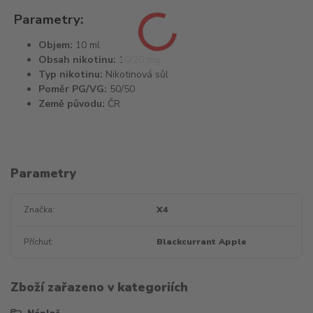
Parametry:
Objem:
10 ml
Obsah nikotinu:
10/20 mg
Typ nikotinu:
Nikotinová sůl
Poměr PG/VG:
50/50
Země původu:
ČR
Parametry
Značka
X4
Příchuť
Blackcurrant Apple
Zboží zařazeno v kategoriích