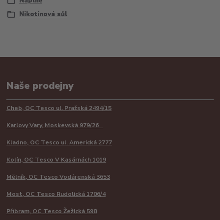
Náplně
Nikotinová sůl
Naše prodejny
Cheb, OC Tesco ul. Pražská 2494/15
Karlovy Vary, Moskevská 979/26
Kladno, OC Tesco ul. Americká 2777
Kolín, OC Tesco V Kasárnách 1019
Mělník, OC Tesco Vodárenská 3653
Most, OC Tesco Rudolická 1706/4
Příbram, OC Tesco Žežická 598