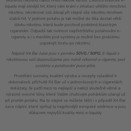
běžnému nikotinu nabízí hned několik výhod. Zatímco klasické e-
liquidy mají silnější
hit
, který vám brání v inhalaci většího množství
nikotinu, nikotinové soli dávají při stejné síle nikotinu mnohem
slabší
hit
. V jednom potahu je tak možné do těla dostat větší
dávku nikotinu, která bude pocitově podobná klasickým
cigaretám. Odpadá tak nutnost nepřetržitého potahování e-
cigarety a i s menšími pod systémy je možné bez problému
uspokojit touhu po nikotinu.
Náplně X4 Bar Juice jsou v poměru
50VG / 50PG.
E-liquid s
nikotinovou solí doporučujeme pro méně výkonné e-cigarety, pod
systémy a potahování pusa-plíce.
Prvotřídní suroviny, kvalitní výroba a recepty vyladěné k
dokonalosti, příchutě X4 Bar už v jednorázových e-cigaretách
dokázaly, že patří mezi to nejlepší a nabízí skutečně věrné a
výrazné ovocné tóny, které Vašim chuťovým pohárkům učarují už
při prvním potahu. Na to stejné se můžete těšit i v případě X4 Bar
Juice náplní, které splňují ty nejpřísnější evropské směrnice a jsou
důkazem nejvyšší kvality mezi e-liquidy.