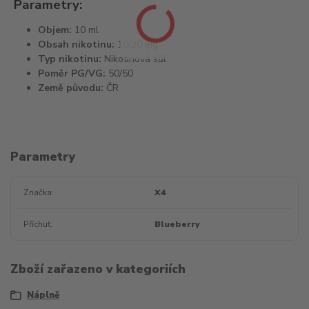
Parametry:
Objem:
10 ml
Obsah nikotinu:
10/20 mg
Typ nikotinu:
Nikotinová sůl
Poměr PG/VG:
50/50
Země původu:
ČR
Parametry
Značka
X4
Příchuť
Blueberry
Zboží zařazeno v kategoriích
Náplně