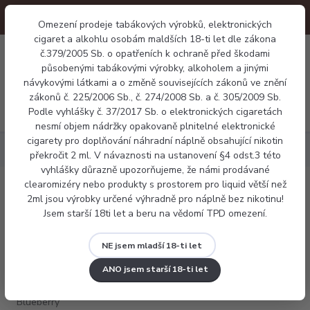
Omezení prodeje tabákových výrobků, elektronických
cigaret a alkohlu osobám maldších 18-ti let dle zákona
0
č.379/2005 Sb. o opatřeních k ochraně před škodami
0 Kč
působenými tabákovými výrobky, alkoholem a jinými
návykovými látkami a o změně souvisejících zákonů ve znění
zákonů č. 225/2006 Sb., č. 274/2008 Sb. a č. 305/2009 Sb.
Menu
Podle vyhlášky č. 37/2017 Sb. o elektronických cigaretách
nesmí objem nádržky opakovaně plnitelné elektronické
cigarety pro doplňování náhradní náplně obsahující nikotin
Náplně
X4 salt - Blueberry
překročit 2 ml. V návaznosti na ustanovení §4 odst.3 této
vyhlášky důrazně upozorňujeme, že námi prodávané
clearomizéry nebo produkty s prostorem pro liquid větší než
X4 salt - Blueberry
2ml jsou výrobky určené výhradně pro náplně bez nikotinu!
Jsem starší 18ti let a beru na vědomí TPD omezení.
NE jsem mladší 18-ti let
ANO jsem starší 18-ti let