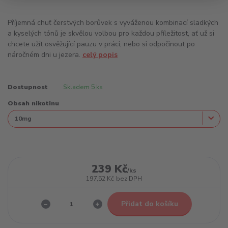
Příjemná chuť čerstvých borůvek s vyváženou kombinací sladkých
a kyselých tónů je skvělou volbou pro každou příležitost, ať už si
chcete užít osvěžující pauzu v práci, nebo si odpočinout po
náročném dni u jezera.
celý popis
Dostupnost
Skladem 5 ks
Obsah nikotinu
239 Kč
/
ks
197,52 Kč
bez DPH
Přidat do košíku