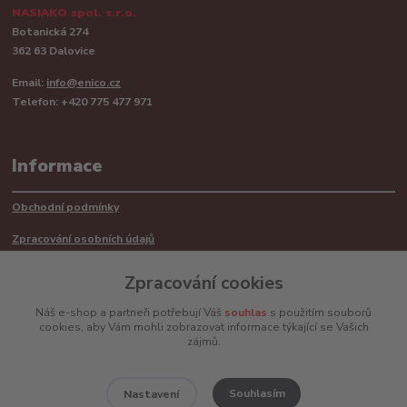
NASIAKO spol. s.r.o.
Botanická 274
362 63 Dalovice
Email:
info@enico.cz
Telefon: +420 775 477 971
Informace
Obchodní podmínky
Zpracování osobních údajů
Reklamační řád
Zpracování cookies
Recyklace barerií
Náš e-shop a partneři potřebují Váš
souhlas
s použitím souborů
cookies, aby Vám mohli zobrazovat informace týkající se Vašich
Mimosoudní řešení sporů ADR
zájmů.
Souhlasím
Nastavení