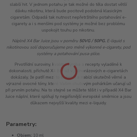
slabší
hit
. V jednom potahu je tak možné do těla dostat větší
dávku nikotinu, která bude pocitově podobná klasickým
cigaretám. Odpadá tak nutnost nepřetržitého potahování e-
cigarety a i s menšími pod systémy je možné bez problému
uspokojit touhu po nikotinu.
Náplně X4 Bar Juice jsou v poměru
50VG / 50PG.
E-liquid s
nikotinovou solí doporučujeme pro méně výkonné e-cigarety, pod
systémy a potahování pusa-plíce.
Prvotřídní suroviny, kvalitní výroba a recepty vyladěné k
dokonalosti, příchutě X4 Bar už v jednorázových e-cigaretách
dokázaly, že patří mezi to nejlepší a nabízí skutečně věrné a
výrazné ovocné tóny, které Vašim chuťovým pohárkům učarují už
při prvním potahu. Na to stejné se můžete těšit i v případě X4 Bar
Juice náplní, které splňují ty nejpřísnější evropské směrnice a jsou
důkazem nejvyšší kvality mezi e-liquidy.
Parametry:
Objem:
10 ml