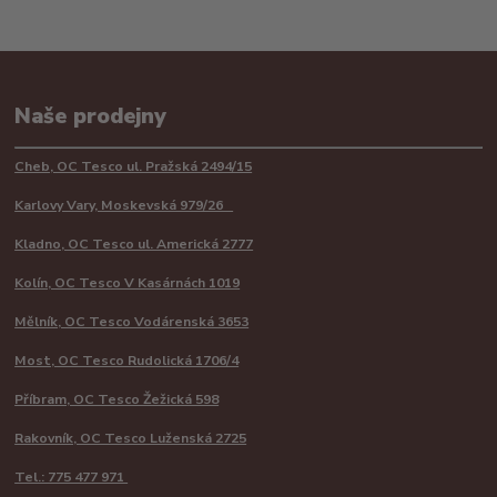
Naše prodejny
Cheb, OC Tesco ul. Pražská 2494/15
Karlovy Vary, Moskevská 979/26
Kladno, OC Tesco ul. Americká 2777
Kolín, OC Tesco V Kasárnách 1019
Mělník, OC Tesco Vodárenská 3653
Most, OC Tesco Rudolická 1706/4
Příbram, OC Tesco Žežická 598
Rakovník, OC Tesco Luženská 2725
Tel.: 775 477 971