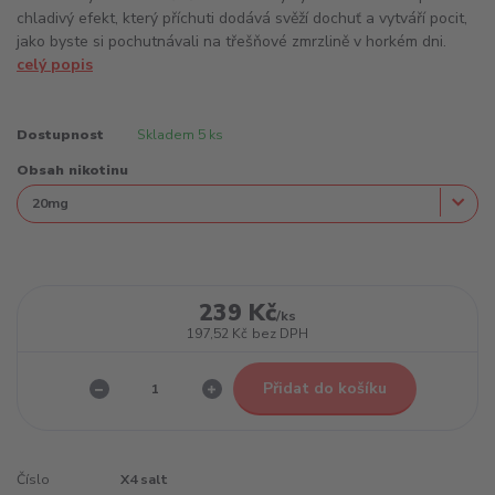
chladivý efekt, který příchuti dodává svěží dochuť a vytváří pocit,
jako byste si pochutnávali na třešňové zmrzlině v horkém dni.
celý popis
Dostupnost
Skladem 5 ks
Obsah nikotinu
239 Kč
/
ks
197,52 Kč
bez DPH
Přidat do košíku
Číslo
X4 salt