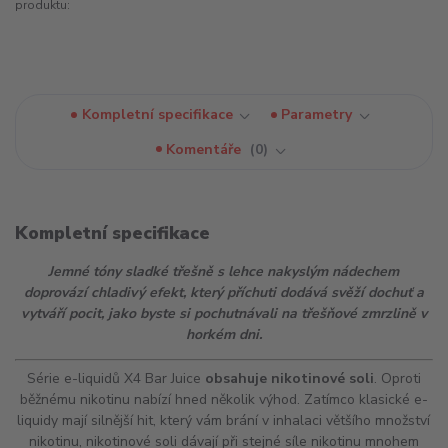
produktu:
Kompletní specifikace
Parametry
Komentáře
0
Kompletní specifikace
Jemné tóny sladké třešně s lehce nakyslým nádechem
doprovází chladivý efekt, který příchuti dodává svěží dochuť a
vytváří pocit, jako byste si pochutnávali na třešňové zmrzlině v
horkém dni.
Série e-liquidů X4 Bar Juice
obsahuje nikotinové soli
. Oproti
běžnému nikotinu nabízí hned několik výhod. Zatímco klasické e-
liquidy mají silnější
hit
, který vám brání v inhalaci většího množství
nikotinu, nikotinové soli dávají při stejné síle nikotinu mnohem