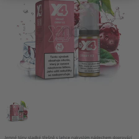
Jemné tóny sladké třešně s lehce nakyslým nádechem doprovází