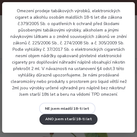
Omezení prodeje tabákových výrobků, elektronických
cigaret a alkohlu osobám maldších 18-ti let dle zákona
0
č.379/2005 Sb. o opatřeních k ochraně před škodami
0 Kč
působenými tabákovými výrobky, alkoholem a jinými
návykovými látkami a o změně souvisejících zákonů ve znění
zákonů č. 225/2006 Sb., č. 274/2008 Sb. a č. 305/2009 Sb.
Menu
Podle vyhlášky č. 37/2017 Sb. o elektronických cigaretách
nesmí objem nádržky opakovaně plnitelné elektronické
cigarety pro doplňování náhradní náplně obsahující nikotin
Náplně
Nikotinová sůl
X4 salt - Cherry Ice
překročit 2 ml. V návaznosti na ustanovení §4 odst.3 této
vyhlášky důrazně upozorňujeme, že námi prodávané
clearomizéry nebo produkty s prostorem pro liquid větší než
X4 salt - Cherry Ice
2ml jsou výrobky určené výhradně pro náplně bez nikotinu!
Jsem starší 18ti let a beru na vědomí TPD omezení.
NE jsem mladší 18-ti let
ANO jsem starší 18-ti let