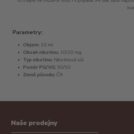
to stejné se můžete těšit i v případě X4 Bar Juice náplní
kva
Parametry:
Objem:
10 ml
Obsah nikotinu:
10/20 mg
Typ nikotinu:
Nikotinová sůl
Poměr PG/VG:
50/50
Země původu:
ČR
Naše prodejny