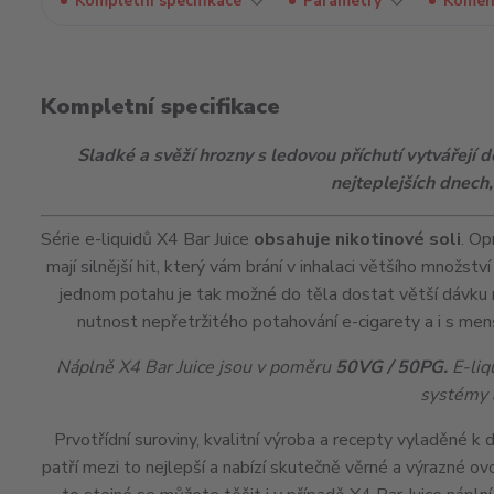
Kompletní specifikace
Parametry
Komen
Kompletní specifikace
Sladké a svěží hrozny s ledovou příchutí vytvářejí 
nejteplejších dnech, 
Série e-liquidů X4 Bar Juice
obsahuje nikotinové soli
. Op
mají silnější
hit
, který vám brání v inhalaci většího množství
jednom potahu je tak možné do těla dostat větší dávku 
nutnost nepřetržitého potahování e-cigarety a i s me
Náplně X4 Bar Juice jsou v poměru
50VG / 50PG.
E-liq
systémy 
Prvotřídní suroviny, kvalitní výroba a recepty vyladěné k
patří mezi to nejlepší a nabízí skutečně věrné a výrazné o