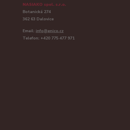
NASIAKO spol. s.r.o.
Botanická 274
362 63 Dalovice
Email:
info@enico.cz
Telefon: +420 775 477 971