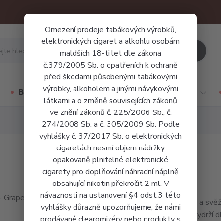
Omezení prodeje tabákových výrobků,
elektronických cigaret a alkohlu osobám
Hledat
maldších 18-ti let dle zákona
č.379/2005 Sb. o opatřeních k ochraně
před škodami působenými tabákovými
výrobky, alkoholem a jinými návykovými
Báze a příchutě
Jednorázové cigarety
látkami a o změně souvisejících zákonů
ve znění zákonů č. 225/2006 Sb., č.
274/2008 Sb. a č. 305/2009 Sb. Podle
vyhlášky č. 37/2017 Sb. o elektronických
cigaretách nesmí objem nádržky
opakovaně plnitelné elektronické
cigarety pro doplňování náhradní náplně
obsahující nikotin překročit 2 ml. V
návaznosti na ustanovení §4 odst.3 této
Sladké a svěž
vyhlášky důrazně upozorňujeme, že námi
která vydrží d
prodávané clearomizéry nebo produkty s