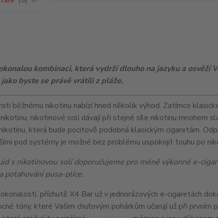
táře
0
dokonalou kombinaci, která vydrží dlouho na jazyku a osvěží Vá
jako byste se právě vrátili z pláže.
roti běžnému nikotinu nabízí hned několik výhod. Zatímco klasické
 nikotinu, nikotinové soli dávají při stejné síle nikotinu mnohem s
nikotinu, která bude pocitově podobná klasickým cigaretám. Od
nšími pod systémy je možné bez problému uspokojit touhu po niko
uid s nikotinovou solí doporučujeme pro méně výkonné e-cigar
a potahování pusa-plíce.
 dokonalosti, příchutě X4 Bar už v jednorázových e-cigaretách dok
vocné tóny, které Vašim chuťovým pohárkům učarují už při prvním 