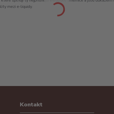
, které splňují ty nejpřísnější evropské směrnice a jsou důkazem 
lity mezi e-liquidy.
Kontakt