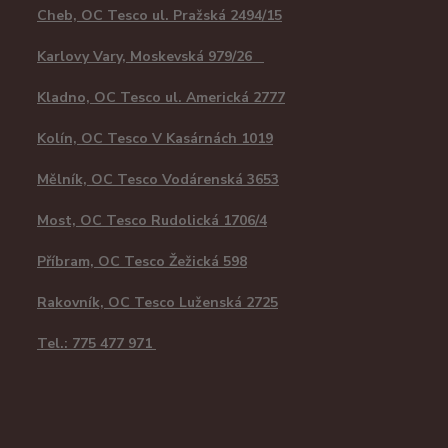
Cheb, OC Tesco ul. Pražská 2494/15
Karlovy Vary, Moskevská 979/26
Kladno, OC Tesco ul. Americká 2777
Kolín, OC Tesco V Kasárnách 1019
Mělník, OC Tesco Vodárenská 3653
Most, OC Tesco Rudolická 1706/4
Příbram, OC Tesco Žežická 598
Rakovník, OC Tesco Luženská 2725
Tel.: 775 477 971