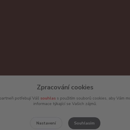
Zpracování cookies
artneři potřebují Váš
souhlas
s použitím souborů cookies, aby Vám mo
informace týkající se Vašich zájmů.
Souhlasím
Nastavení