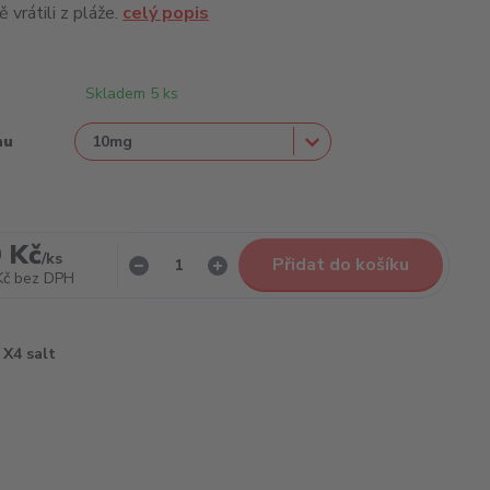
 vrátili z pláže.
celý popis
Skladem 5 ks
nu
 Kč
/
ks
Přidat do košíku
Kč
bez DPH
X4 salt