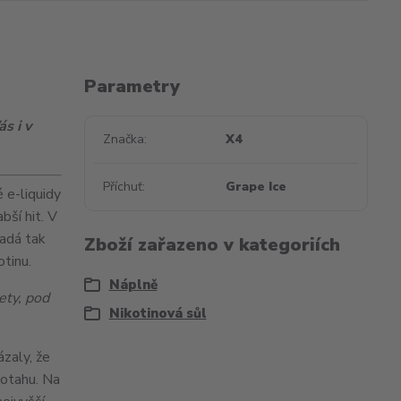
Parametry
s i v
Značka
X4
Příchuť
Grape Ice
 e-liquidy
labší
hit
. V
padá tak
Zboží zařazeno v kategoriích
tinu.
Náplně
ety, pod
Nikotinová sůl
ázaly, že
potahu. Na