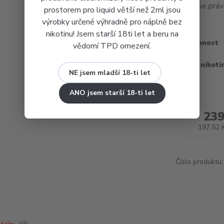
byste se právě
prostorem pro liquid větší než 2ml jsou
výrobky určené výhradně pro náplně bez
nikotinu! Jsem starší 18ti let a beru na
Dostupnost
vědomí TPD omezení.
Obsah nikoti
NE jsem mladší 18-ti let
ANO jsem starší 18-ti let
239
197,52 
Číslo produktu: