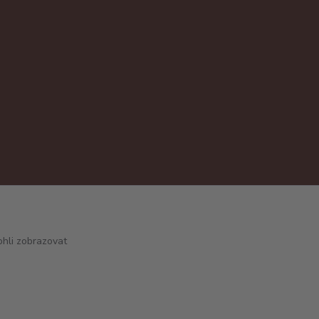
hli zobrazovat
Vytvořeno na
Eshop-rychle.cz