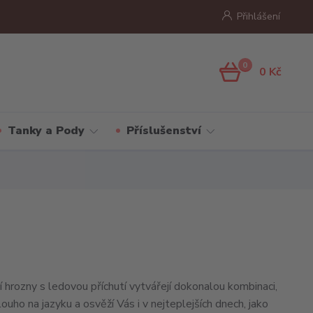
Přihlášení
0
0 Kč
Tanky a Pody
Příslušenství
í hrozny s ledovou příchutí vytvářejí dokonalou kombinaci,
louho na jazyku a osvěží Vás i v nejteplejších dnech, jako