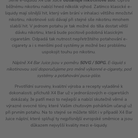
Série e-liquidů X4 Bar Juice
obsahuje nikotinové soli
. Oproti
běžnému nikotinu nabízí hned několik výhod. Zatímco klasické e-
liquidy mají silnější
hit
, který vám brání v inhalaci většího množství
nikotinu, nikotinové soli dávají při stejné síle nikotinu mnohem
slabší
hit
. V jednom potahu je tak možné do těla dostat větší
dávku nikotinu, která bude pocitově podobná klasickým
cigaretám. Odpadá tak nutnost nepřetržitého potahování e-
cigarety a i s menšími pod systémy je možné bez problému
uspokojit touhu po nikotinu.
Náplně X4 Bar Juice jsou v poměru
50VG / 50PG.
E-liquid s
nikotinovou solí doporučujeme pro méně výkonné e-cigarety, pod
systémy a potahování pusa-plíce.
Prvotřídní suroviny, kvalitní výroba a recepty vyladěné k
dokonalosti, příchutě X4 Bar už v jednorázových e-cigaretách
dokázaly, že patří mezi to nejlepší a nabízí skutečně věrné a
výrazné ovocné tóny, které Vašim chuťovým pohárkům učarují už
při prvním potahu. Na to stejné se můžete těšit i v případě X4 Bar
Juice náplní, které splňují ty nejpřísnější evropské směrnice a jsou
důkazem nejvyšší kvality mezi e-liquidy.