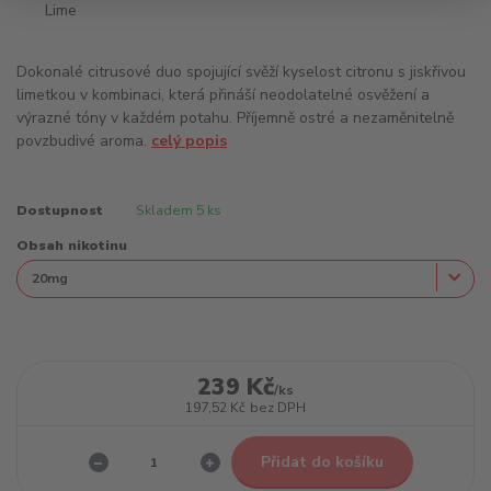
Dokonalé citrusové duo spojující svěží kyselost citronu s jiskřivou
limetkou v kombinaci, která přináší neodolatelné osvěžení a
výrazné tóny v každém potahu. Příjemně ostré a nezaměnitelně
povzbudivé aroma.
celý popis
Dostupnost
Skladem 5 ks
Obsah nikotinu
239 Kč
/
ks
197,52 Kč
bez DPH
Přidat do košíku