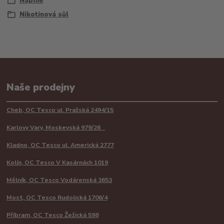
Náplně
Nikotinová sůl
Naše prodejny
Cheb, OC Tesco ul. Pražská 2494/15
Karlovy Vary, Moskevská 979/26
Kladno, OC Tesco ul. Americká 2777
Kolín, OC Tesco V Kasárnách 1019
Mělník, OC Tesco Vodárenská 3653
Most, OC Tesco Rudolická 1706/4
Příbram, OC Tesco Žežická 598