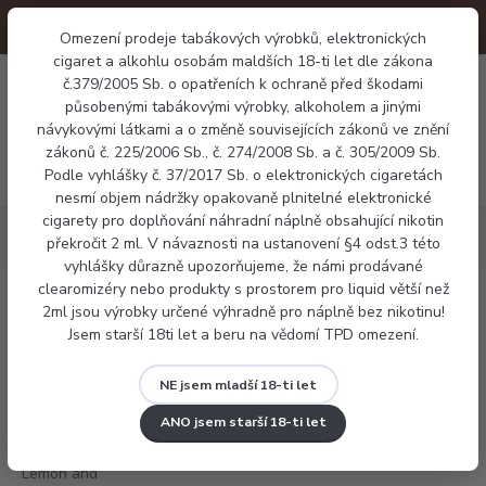
Omezení prodeje tabákových výrobků, elektronických
cigaret a alkohlu osobám maldších 18-ti let dle zákona
0
č.379/2005 Sb. o opatřeních k ochraně před škodami
0 Kč
působenými tabákovými výrobky, alkoholem a jinými
návykovými látkami a o změně souvisejících zákonů ve znění
zákonů č. 225/2006 Sb., č. 274/2008 Sb. a č. 305/2009 Sb.
Menu
Podle vyhlášky č. 37/2017 Sb. o elektronických cigaretách
nesmí objem nádržky opakovaně plnitelné elektronické
cigarety pro doplňování náhradní náplně obsahující nikotin
Náplně
X4 salt - Lemon and Lime
překročit 2 ml. V návaznosti na ustanovení §4 odst.3 této
vyhlášky důrazně upozorňujeme, že námi prodávané
clearomizéry nebo produkty s prostorem pro liquid větší než
X4 salt - Lemon and Lime
2ml jsou výrobky určené výhradně pro náplně bez nikotinu!
Jsem starší 18ti let a beru na vědomí TPD omezení.
NE jsem mladší 18-ti let
ANO jsem starší 18-ti let