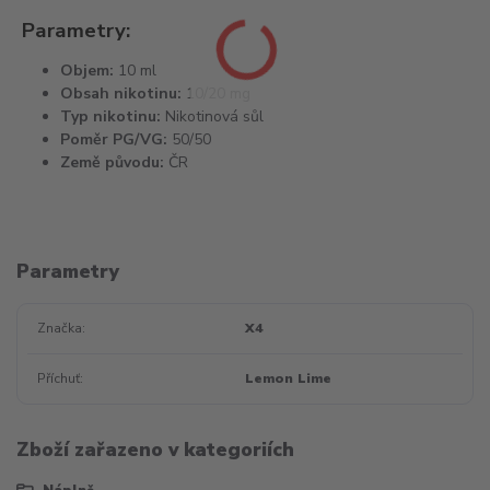
Parametry:
Objem:
10 ml
Obsah nikotinu:
10/20 mg
Typ nikotinu:
Nikotinová sůl
Poměr PG/VG:
50/50
Země původu:
ČR
Parametry
Značka
X4
Příchuť
Lemon Lime
Zboží zařazeno v kategoriích