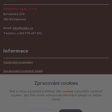
NASIAKO spol. s.r.o.
Botanická 274
362 63 Dalovice
Email:
info@enico.cz
Telefon: +420 775 477 971
Informace
Obchodní podmínky
Zpracování osobních údajů
Reklamační řád
Zpracování cookies
Recyklace barerií
Náš e-shop a partneři potřebují Váš
souhlas
s použitím souborů
cookies, aby Vám mohli zobrazovat informace týkající se Vašich
Mimosoudní řešení sporů ADR
zájmů.