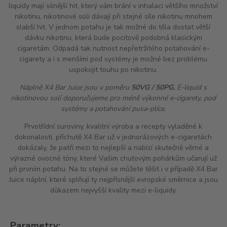
liquidy mají silnější
hit
, který vám brání v inhalaci většího množství
nikotinu, nikotinové soli dávají při stejné síle nikotinu mnohem
slabší
hit
. V jednom potahu je tak možné do těla dostat větší
dávku nikotinu, která bude pocitově podobná klasickým
cigaretám. Odpadá tak nutnost nepřetržitého potahování e-
cigarety a i s menšími pod systémy je možné bez problému
uspokojit touhu po nikotinu.
Náplně X4 Bar Juice jsou v poměru
50VG / 50PG.
E-liquid s
nikotinovou solí doporučujeme pro méně výkonné e-cigarety, pod
systémy a potahování pusa-plíce.
Prvotřídní suroviny, kvalitní výroba a recepty vyladěné k
dokonalosti, příchutě X4 Bar už v jednorázových e-cigaretách
dokázaly, že patří mezi to nejlepší a nabízí skutečně věrné a
výrazné ovocné tóny, které Vašim chuťovým pohárkům učarují už
při prvním potahu. Na to stejné se můžete těšit i v případě X4 Bar
Juice náplní, které splňují ty nejpřísnější evropské směrnice a jsou
důkazem nejvyšší kvality mezi e-liquidy.
Parametry: