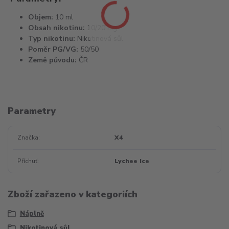
Objem:
10 ml
Obsah nikotinu:
10/20 mg
Typ nikotinu:
Nikotinová sůl
Poměr PG/VG:
50/50
Země původu:
ČR
Parametry
Značka
X4
Příchuť
Lychee Ice
Zboží zařazeno v kategoriích
Náplně
Nikotinová sůl