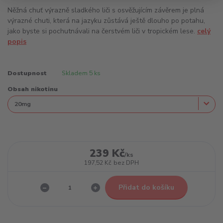
Něžná chuť výrazně sladkého liči s osvěžujícím závěrem je plná
výrazné chuti, která na jazyku zůstává ještě dlouho po potahu,
jako byste si pochutnávali na čerstvém liči v tropickém lese.
celý
popis
Dostupnost
Skladem 5 ks
Obsah nikotinu
239 Kč
/
ks
197,52 Kč
bez DPH
Přidat do košíku