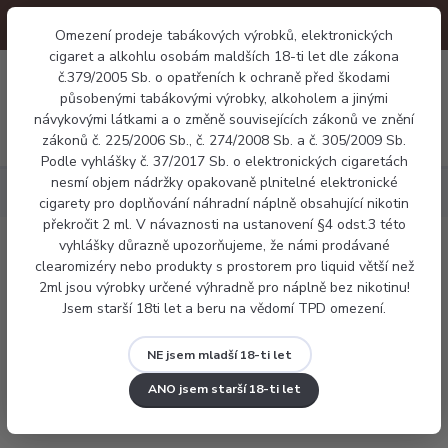
Omezení prodeje tabákových výrobků, elektronických
cigaret a alkohlu osobám maldších 18-ti let dle zákona
0
0 Kč
č.379/2005 Sb. o opatřeních k ochraně před škodami
působenými tabákovými výrobky, alkoholem a jinými
návykovými látkami a o změně souvisejících zákonů ve znění
Menu
zákonů č. 225/2006 Sb., č. 274/2008 Sb. a č. 305/2009 Sb.
Podle vyhlášky č. 37/2017 Sb. o elektronických cigaretách
nesmí objem nádržky opakovaně plnitelné elektronické
Náplně
Nikotinová sůl
X4 salt - Lychee Ice
cigarety pro doplňování náhradní náplně obsahující nikotin
překročit 2 ml. V návaznosti na ustanovení §4 odst.3 této
vyhlášky důrazně upozorňujeme, že námi prodávané
X4 salt - Lychee Ice
clearomizéry nebo produkty s prostorem pro liquid větší než
2ml jsou výrobky určené výhradně pro náplně bez nikotinu!
Jsem starší 18ti let a beru na vědomí TPD omezení.
NE jsem mladší 18-ti let
ANO jsem starší 18-ti let