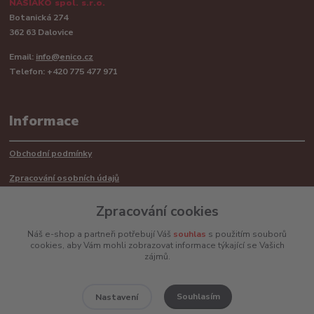
NASIAKO spol. s.r.o.
Botanická 274
362 63 Dalovice
Email:
info@enico.cz
Telefon: +420 775 477 971
Informace
Obchodní podmínky
Zpracování osobních údajů
Reklamační řád
Zpracování cookies
Recyklace barerií
Náš e-shop a partneři potřebují Váš
souhlas
s použitím souborů
cookies, aby Vám mohli zobrazovat informace týkající se Vašich
Mimosoudní řešení sporů ADR
zájmů.
Souhlasím
Nastavení