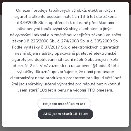
Omezení prodeje tabákových výrobků, elektronických
cigaret a alkohlu osobám maldších 18-ti let dle zákona
0
č.379/2005 Sb. o opatřeních k ochraně před škodami
0 Kč
působenými tabákovými výrobky, alkoholem a jinými
návykovými látkami a o změně souvisejících zákonů ve znění
zákonů č. 225/2006 Sb., č. 274/2008 Sb. a č. 305/2009 Sb.
Menu
Podle vyhlášky č. 37/2017 Sb. o elektronických cigaretách
nesmí objem nádržky opakovaně plnitelné elektronické
cigarety pro doplňování náhradní náplně obsahující nikotin
Náplně
Tabákové
Dreamix - Americký tabák (American
překročit 2 ml. V návaznosti na ustanovení §4 odst.3 této
Dream)
vyhlášky důrazně upozorňujeme, že námi prodávané
clearomizéry nebo produkty s prostorem pro liquid větší než
2ml jsou výrobky určené výhradně pro náplně bez nikotinu!
Dreamix - Americký tabák (American
Jsem starší 18ti let a beru na vědomí TPD omezení.
Dream)
NE jsem mladší 18-ti let
ANO jsem starší 18-ti let