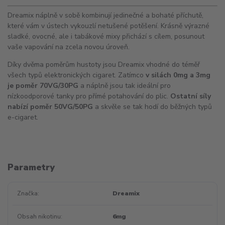
Dreamix náplně v sobě kombinují jedinečné a bohaté příchutě,
které vám v ústech vykouzlí netušené potěšení. Krásně výrazné
sladké, ovocné, ale i tabákové mixy přichází s cílem, posunout
vaše vapování na zcela novou úroveň.
Díky dvěma poměrům hustoty jsou Dreamix vhodné do téměř
všech typů elektronických cigaret. Zatímco
v silách 0mg a 3mg
je poměr 70VG/30PG
a náplně jsou tak ideální pro
nízkoodporové tanky pro přímé potahování do plic.
Ostatní síly
nabízí poměr 50VG/50PG
a skvěle se tak hodí do běžných typů
e-cigaret.
Parametry
Značka
Dreamix
Obsah nikotinu
6mg