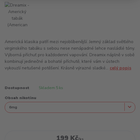
Americká klasika patří mezi nejoblíbenější. Jemný základ světlého
virginského tabáku s sebou nese nenápadné lehce nasládlé tóny.
Výborná příchuť pro každodenní vapování. Dreamix náplně v sobě
kombinují jedinečné a bohaté příchutě, které vám v ústech
vykouzlí netušené potěšení. Krásně výrazné sladké...
celý popis
Dostupnost
Skladem 5 ks
Obsah nikotinu
199 Kč
/
ks