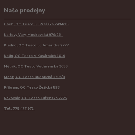
Naše prodejny
Cheb, OC Tesco ul. Pražská 2494/15
Karlovy Vary, Moskevská 979/26
Kladno, OC Tesco ul. Americká 2777
Kolín, OC Tesco V Kasárnách 1019
Mělník, OC Tesco Vodárenská 3653
Most, OC Tesco Rudolická 1706/4
Příbram, OC Tesco Žežická 598
Rakovník, OC Tesco Luženská 2725
Tel.: 775 477 971