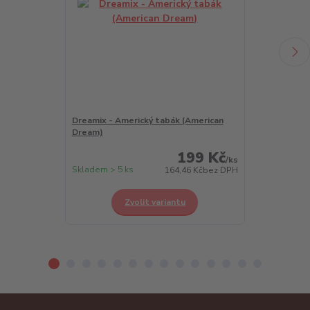
Dreamix - Americký tabák (American
Dreamix - Chl
Dream)
Berry)
199 Kč
/
ks
Skladem > 5 ks
Skladem > 5 k
164,46 Kč
bez DPH
Zvolit variantu
Z