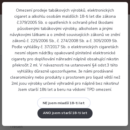
Omezení prodeje tabákových výrobků, elektronických
cigaret a alkohlu osobám maldších 18-ti let dle zákona
0
č.379/2005 Sb. o opatřeních k ochraně před škodami
0 Kč
působenými tabákovými výrobky, alkoholem a jinými
návykovými látkami a o změně souvisejících zákonů ve znění
zákonů č. 225/2006 Sb., č. 274/2008 Sb. a č. 305/2009 Sb.
Menu
Podle vyhlášky č. 37/2017 Sb. o elektronických cigaretách
nesmí objem nádržky opakovaně plnitelné elektronické
cigarety pro doplňování náhradní náplně obsahující nikotin
Náplně
Ovocné
Dreamix - Třešeň (Cherry)
překročit 2 ml. V návaznosti na ustanovení §4 odst.3 této
vyhlášky důrazně upozorňujeme, že námi prodávané
clearomizéry nebo produkty s prostorem pro liquid větší než
Dreamix - Třešeň (Cherry)
2ml jsou výrobky určené výhradně pro náplně bez nikotinu!
Jsem starší 18ti let a beru na vědomí TPD omezení.
NE jsem mladší 18-ti let
ANO jsem starší 18-ti let