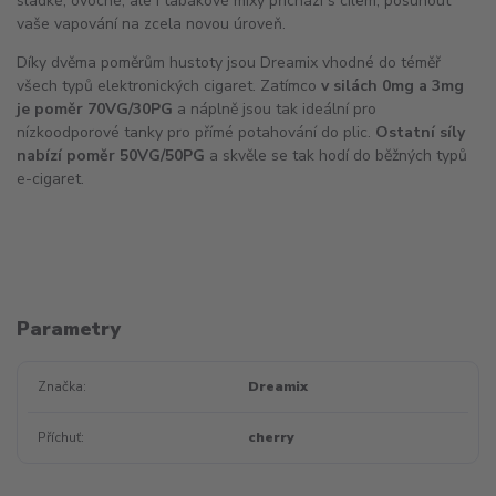
sladké, ovocné, ale i tabákové mixy přichází s cílem, posunout
vaše vapování na zcela novou úroveň.
Díky dvěma poměrům hustoty jsou Dreamix vhodné do téměř
všech typů elektronických cigaret. Zatímco
v silách 0mg a 3mg
je poměr 70VG/30PG
a náplně jsou tak ideální pro
nízkoodporové tanky pro přímé potahování do plic.
Ostatní síly
nabízí poměr 50VG/50PG
a skvěle se tak hodí do běžných typů
e-cigaret.
Parametry
Značka
Dreamix
Příchuť
cherry