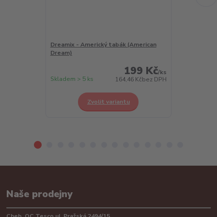
Dreamix - Americký tabák (American
Dreamix - Chl
Dream)
Berry)
199 Kč
/
ks
Skladem > 5 ks
Skladem > 5 k
164,46 Kč
bez DPH
Zvolit variantu
Z
Naše prodejny
Cheb, OC Tesco ul. Pražská 2494/15