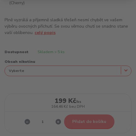
Plně vyzrálá a příjemně sladká třešeň nesmí chybět ve vašem
výběru ovocných příchutí. Se svou věrnou chutí se snadno stane
vaší oblíbenou.
celý popis
Dostupnost
Skladem > 5 ks
Obsah nikotinu
199 Kč
/
ks
164,46 Kč
bez DPH
Přidat do košíku