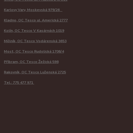
Karlovy Vary, Moskevská 979/26
Kladno, OC Tesco ul. Americká 2777
Kolín, OC Tesco V Kasárnách 1019
Mělník, OC Tesco Vodárenská 3653
Most, OC Tesco Rudolická 1706/4
Příbram, OC Tesco Žežická 598
Rakovník, OC Tesco Luženská 2725
Tel.: 775 477 971