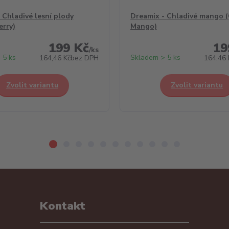
 Chladivé lesní plody
Dreamix - Chladivé mango (
erry)
Mango)
199 Kč
19
/
ks
 5 ks
Skladem > 5 ks
164,46 Kč
bez DPH
164,46 
Zvolit variantu
Zvolit variantu
Kontakt