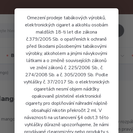
Omezení prodeje tabákových výrobků,
elektronických cigaret a alkohlu osobám
Hledat
maldších 18-ti let dle zákona
č.379/2005 Sb. o opatřeních k ochraně
před škodami působenými tabákovými
výrobky, alkoholem a jinými návykovými
Báze a příchutě
Jednorázové cigarety
látkami a o změně souvisejících zákonů
ve znění zákonů č. 225/2006 Sb., č.
ango)
274/2008 Sb. a č. 305/2009 Sb. Podle
vyhlášky č. 37/2017 Sb. o elektronických
cigaretách nesmí objem nádržky
opakovaně plnitelné elektronické
Mango)
cigarety pro doplňování náhradní náplně
obsahující nikotin překročit 2 ml. V
návaznosti na ustanovení §4 odst.3 této
Kousky rozpál
vyhlášky důrazně upozorňujeme, že námi
jsou tím prav
prodávané clearomizéry nebo produkty s