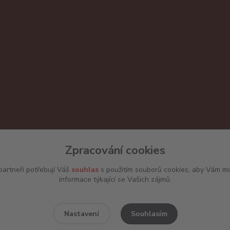
Zpracování cookies
artneři potřebují Váš
souhlas
s použitím souborů cookies, aby Vám mo
informace týkající se Vašich zájmů.
Souhlasím
Nastavení