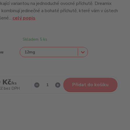
ikající variantou na jednoduché ovocné příchutě. Dreamix
 kombinují jedinečné a bohaté příchutě, které vám v ústech
šené...
celý popis
Skladem 5 ks
nu
 Kč
/
ks
Přidat do košíku
Kč
bez DPH