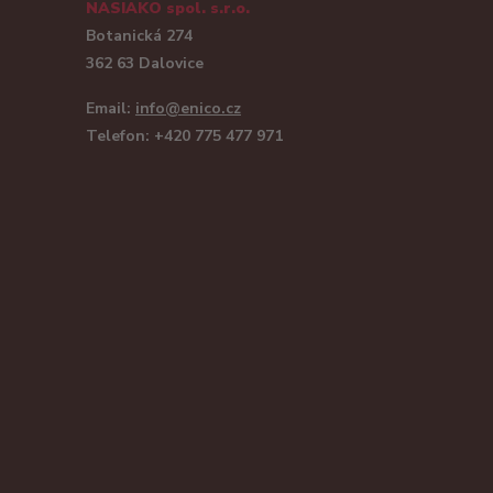
NASIAKO spol. s.r.o.
Botanická 274
362 63 Dalovice
Email:
info@enico.cz
Telefon: +420 775 477 971