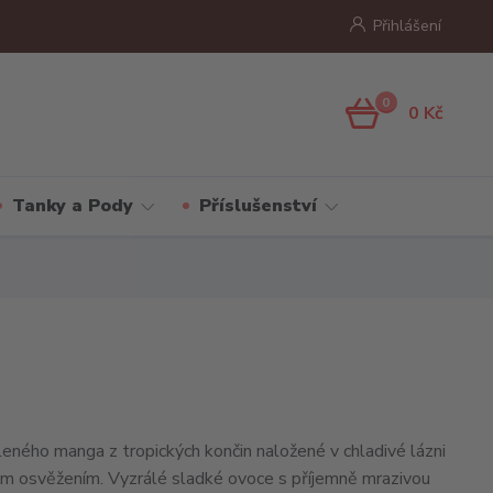
Přihlášení
0
0 Kč
Tanky a Pody
Příslušenství
eného manga z tropických končin naložené v chladivé lázni
ým osvěžením. Vyzrálé sladké ovoce s příjemně mrazivou