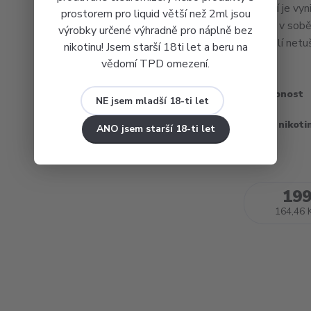
dochutí je vyn
prostorem pro liquid větší než 2ml jsou
náplně v sobě
výrobky určené výhradně pro náplně bez
vykouzlí netu
nikotinu! Jsem starší 18ti let a beru na
vědomí TPD omezení.
Dostupnost
NE jsem mladší 18-ti let
Obsah nikoti
ANO jsem starší 18-ti let
199
164,46 