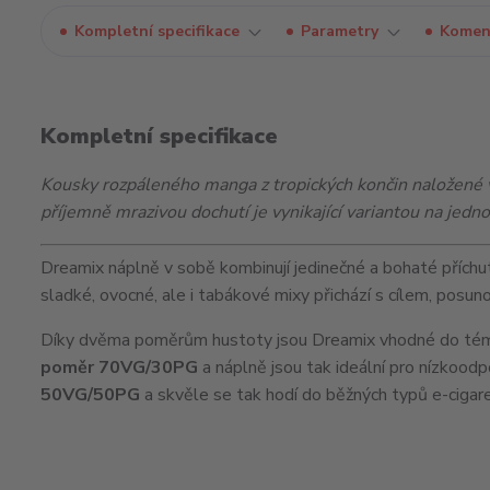
Kompletní specifikace
Parametry
Komen
Kompletní specifikace
Kousky rozpáleného manga z tropických končin naložené v
příjemně mrazivou dochutí je vynikající variantou na jedn
Dreamix náplně v sobě kombinují jedinečné a bohaté příchu
sladké, ovocné, ale i tabákové mixy přichází s cílem, posu
Díky dvěma poměrům hustoty jsou Dreamix vhodné do témě
poměr 70VG/30PG
a náplně jsou tak ideální pro nízkood
50VG/50PG
a skvěle se tak hodí do běžných typů e-cigare