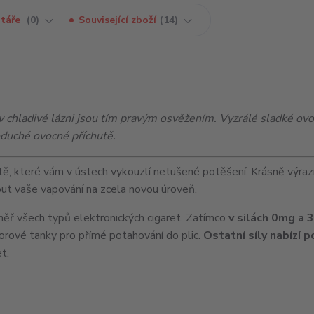
táře
0
Související zboží
14
 chladivé lázni jsou tím pravým osvěžením. Vyzrálé sladké ovo
oduché ovocné příchutě.
tě, které vám v ústech vykouzlí netušené potěšení. Krásně výra
nout vaše vapování na zcela novou úroveň.
ř všech typů elektronických cigaret. Zatímco
v silách 0mg a 
porové tanky pro přímé potahování do plic.
Ostatní síly nabízí 
t.