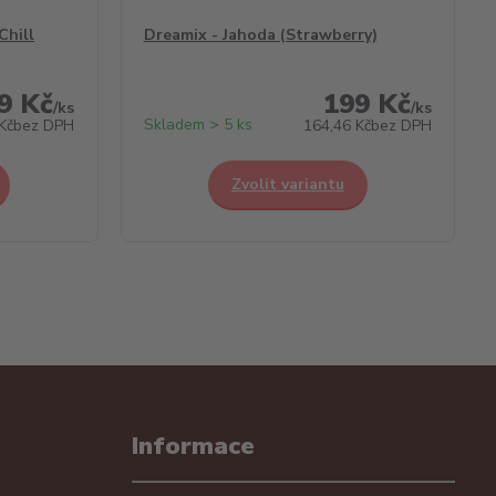
Chill
Dreamix - Jahoda (Strawberry)
9 Kč
199 Kč
/
ks
/
ks
Skladem > 5 ks
Kč
bez DPH
164,46 Kč
bez DPH
Zvolit variantu
Informace