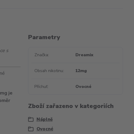
Parametry
ce s
Značka
Dreamix
Obsah nikotinu
12mg
zné
Příchuť
Ovocné
3mg je
poměr
Zboží zařazeno v kategoriích
Náplně
Ovocné