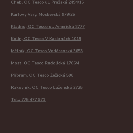
Cheb, OC Tesco ul. Pražská 2494/15
Karlovy Vary, Moskevská 979/26
Kladno, OC Tesco ul. Americká 2777
Kolín, OC Tesco V Kasárnách 1019
Mělník, OC Tesco Vodárenská 3653
Most, OC Tesco Rudolická 1706/4
Příbram, OC Tesco Žežická 598
Rakovník, OC Tesco Luženská 2725
Tel.: 775 477 971