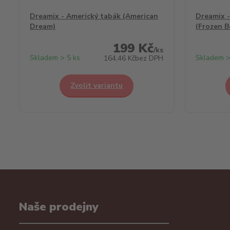
Dreamix - Americký tabák (American
Dreamix -
Dream)
(Frozen B
199 Kč
/
ks
Skladem > 5 ks
Skladem >
164,46 Kč
bez DPH
Zvolit variantu
Naše prodejny